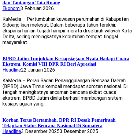
dan Tantangan Tata Ruang
Ekonomi
3 Februari 2026
KaMedia – Pertumbuhan kawasan perumahan di Kabupaten
Sidoarjo kian melesat. Dalam beberapa tahun terakhir,
ekspansi hunian terjadi hampir merata di seluruh wilayah Kota
Delta, seiring meningkatnya kebutuhan tempat tinggal
masyarakat….
BPBD Jatim Tunjukkan Kesiapsiagaan Nyata Hadapi Cuaca
Ekstrem, Komisi VIII DPR RI Beri Apresiasi
Headline
22 Januari 2026
KaMedia – Peran Badan Penanggulangan Bencana Daerah
(BPBD) Jawa Timur kembali mendapat sorotan nasional. Di
tengah meningkatnya ancaman bencana akibat cuaca
ekstrem, BPBD Jatim dinilai berhasil membangun sistem
kesiapsiagaan yang…
Korban Terus Bertambah, DPR RI Desak Pemerintah
Tetapkan Status Bencana Nasional Di Sumatera
Headline
3 Desember 2025
3 Desember 2025