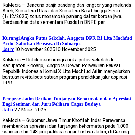
KaMedia – Bencana banjir bandang dan longsor yang melanda
Aceh, Sumatera Utara, dan Sumatera Barat hingga Senin
(1/12/2025) terus menambah panjang daftar korban jiwa.
Berdasarkan data sementara Pusdatin BNPB per…
Kurangi Angka Putus Sekolah, Anggota DPR RI Lita Machfud
Arifin Salurkan Beasiswa Di Sidoarjo.
Jatim
10 November 2025
10 November 2025
KaMedia – Untuk mengurangi angka putus sekolah di
Kabupaten Sidoarjo, Anggota Dewan Perwakilan Rakyat
Republik Indonesia Komisi X Lita Machfud Arifin menyalurkan
bantuan revitalisasi satuan program pendidikan jalur aspirasi
DPR…
Pemprov Jatim Berikan Tunjangan Kehormatan dan Apresiasi
Bagi Seniman dan Juru Pelihara Cagar Budaya
Jatim
27 Maret 2025
KaMedia – Gubernur Jawa Timur Khofifah Indar Parawansa
memberikan apresiasi dan tunjangan kehormatan pada 1.000
seniman dan 148 juru pelihara cagar budaya Jatim, di Gedung