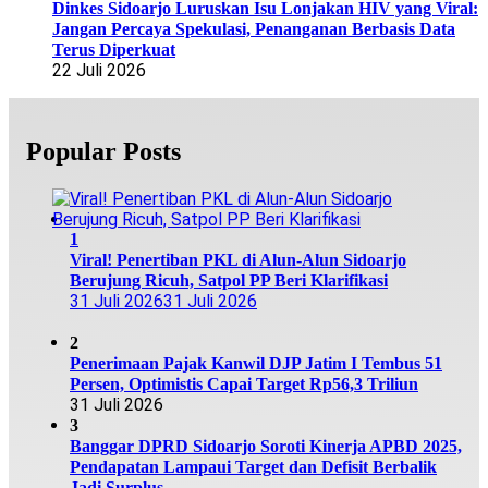
Dinkes Sidoarjo Luruskan Isu Lonjakan HIV yang Viral:
Jangan Percaya Spekulasi, Penanganan Berbasis Data
Terus Diperkuat
22 Juli 2026
Popular Posts
1
Viral! Penertiban PKL di Alun-Alun Sidoarjo
Berujung Ricuh, Satpol PP Beri Klarifikasi
31 Juli 2026
31 Juli 2026
2
Penerimaan Pajak Kanwil DJP Jatim I Tembus 51
Persen, Optimistis Capai Target Rp56,3 Triliun
31 Juli 2026
3
Banggar DPRD Sidoarjo Soroti Kinerja APBD 2025,
Pendapatan Lampaui Target dan Defisit Berbalik
Jadi Surplus