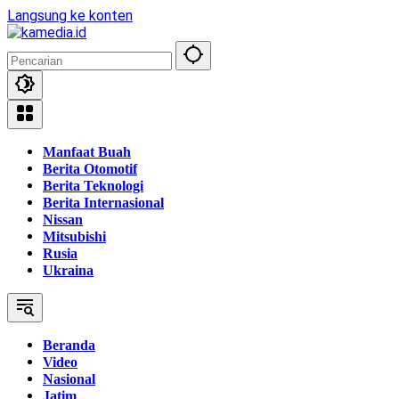
Langsung ke konten
Manfaat Buah
Berita Otomotif
Berita Teknologi
Berita Internasional
Nissan
Mitsubishi
Rusia
Ukraina
Beranda
Video
Nasional
Jatim