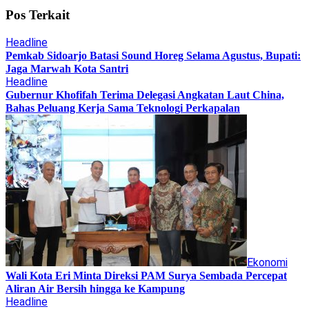
Pos Terkait
Headline
Pemkab Sidoarjo Batasi Sound Horeg Selama Agustus, Bupati:
Jaga Marwah Kota Santri
Headline
Gubernur Khofifah Terima Delegasi Angkatan Laut China,
Bahas Peluang Kerja Sama Teknologi Perkapalan
Ekonomi
Wali Kota Eri Minta Direksi PAM Surya Sembada Percepat
Aliran Air Bersih hingga ke Kampung
Headline