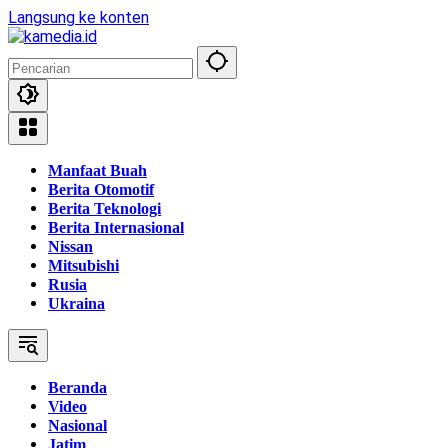
Langsung ke konten
Manfaat Buah
Berita Otomotif
Berita Teknologi
Berita Internasional
Nissan
Mitsubishi
Rusia
Ukraina
Beranda
Video
Nasional
Jatim