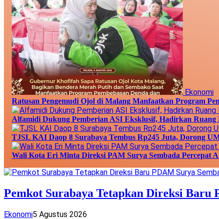
Ekonomi
Ratusan Pengemudi Ojol di Malang Manfaatkan Program Pe
Alfamidi Dukung Pemberian ASI Eksklusif, Hadirkan Ruang 
TJSL KAI Daop 8 Surabaya Tembus Rp245 Juta, Dorong UMK
Wali Kota Eri Minta Direksi PAM Surya Sembada Percepat A
Pemkot Surabaya Tetapkan Direksi Baru
Ekonomi
5 Agustus 2026