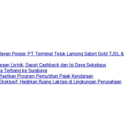
layan Pesisir, PT Terminal Teluk Lamong Sabet Gold TJSL &
aan Listrik, Dapat Cashback dan Isi Daya Sekaligus
na Terbang ke Surabaya
nfaatkan Program Pemutihan Pajak Kendaraan
ksklusif, Hadirkan Ruang Laktasi di Lingkungan Perusahaan