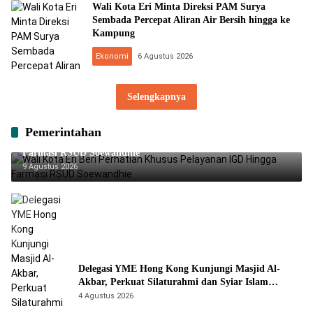
Wali Kota Eri Minta Direksi PAM Surya
Sembada Percepat Aliran Air Bersih hingga ke
Kampung
Ekonomi
6 Agustus 2026
Selengkapnya
Pemerintahan
Wali Kota Eri Beri Perhatian Khusus Pelayanan IGD Hingga
Farmasi RSUD Soewandhie
9 Agustus 2026
Delegasi YME Hong Kong Kunjungi Masjid Al-
Akbar, Perkuat Silaturahmi dan Syiar Islam
Rahmatan Lil ‘Alamin
4 Agustus 2026