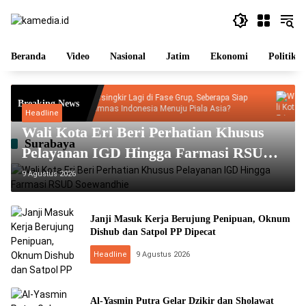
Langsung
ke
konten
Beranda
Video
Nasional
Jatim
Ekonomi
Politik
Tersingkir Lagi di Fase Grup, Seberapa Siap
Wali Ko
Breaking News
Timnas Indonesia Menuju Piala Asia?
IGD Hi
Headline
Wali Kota Eri Beri Perhatian Khusus
Surabaya
Pelayanan IGD Hingga Farmasi RSUD
Soewandhie
9 Agustus 2026
Janji Masuk Kerja Berujung Penipuan, Oknum
Dishub dan Satpol PP Dipecat
Headline
9 Agustus 2026
Al-Yasmin Putra Gelar Dzikir dan Sholawat