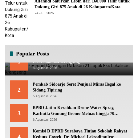
Alfamidi Salurkan Lebih dari 160.000 Telur untuk
Dukung Gizi 875 Anak di 26 Kabupaten/Kota
24 Juli 2026
Popular Posts
Ratusan Personel Gabungan Ratakan 21 Lapak
1
Eks Lokalisasi Krengseng
3 Agustus 2026
Pemkab Sidoarjo Seret Penjual Miras Ilegal ke
2
Sidang Tipiring
5 Agustus 2026
BPBD Jatim Kerahkan Drone Water Spray,
3
Karhutla Gunung Bromo Meluas hingga 70
Hektare
6 Agustus 2026
Komisi D DPRD Surabaya Tinjau Sekolah Rakyat
4
Kedung Cowek, Dr. Michael Leksodimulyo: