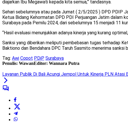
diajarkan Ibu Megawati kepada kita semua,” tandasnya.
Sehari sebelumnya atau pada Jumat ( 2/5/2025 ) DPD PDIP J
Ketua Bidang Kehormatan DPD PDI Perjuangan Jatim dalam konf
Surabaya pada Pemilu 2024, dari sebelumnya 15 menjadi 11 kursi.
“Hasil evaluasi menunjukkan adanya kinerja yang kurang optimal,
Sanksi yang diberikan meliputi pembebasan tugas terhadap Ke
Baktiono dan Bendahara DPC Taruh Sasmito menerima sanksi ber
Tag:
Awi
Copot
PDiP
Surabaya
Penulis: Wawan
Editor: Wannara Putra
Layanan Publik Di Bali Acungi Jempol Untuk Kinerja PLN Atasi 