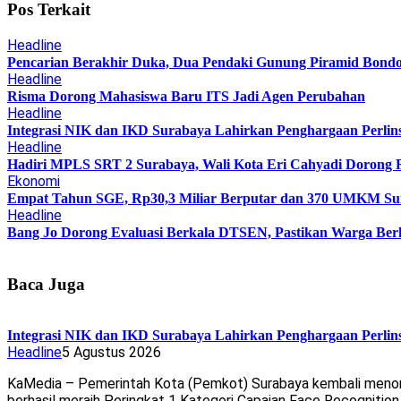
Pos Terkait
Headline
Pencarian Berakhir Duka, Dua Pendaki Gunung Piramid Bond
Headline
Risma Dorong Mahasiswa Baru ITS Jadi Agen Perubahan
Headline
Integrasi NIK dan IKD Surabaya Lahirkan Penghargaan Perlin
Headline
Hadiri MPLS SRT 2 Surabaya, Wali Kota Eri Cahyadi Dorong R
Ekonomi
Empat Tahun SGE, Rp30,3 Miliar Berputar dan 370 UMKM Sur
Headline
Bang Jo Dorong Evaluasi Berkala DTSEN, Pastikan Warga Ber
Baca Juga
Integrasi NIK dan IKD Surabaya Lahirkan Penghargaan Perlin
Headline
5 Agustus 2026
KaMedia – Pemerintah Kota (Pemkot) Surabaya kembali menorehk
berhasil meraih Peringkat 1 Kategori Capaian Face Recognitio