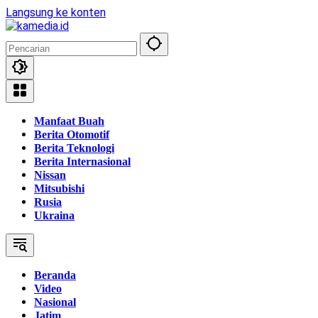
Langsung ke konten
Manfaat Buah
Berita Otomotif
Berita Teknologi
Berita Internasional
Nissan
Mitsubishi
Rusia
Ukraina
Beranda
Video
Nasional
Jatim