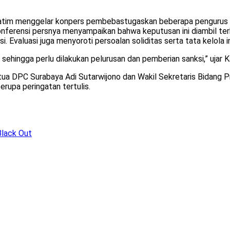
atim menggelar konpers pembebastugaskan beberapa pengurus D
erensi persnya menyampaikan bahwa keputusan ini diambil terk
 Evaluasi juga menyoroti persoalan soliditas serta tata kelola in
 sehingga perlu dilakukan pelurusan dan pemberian sanksi,” ujar 
tua DPC Surabaya Adi Sutarwijono dan Wakil Sekretaris Bidang 
upa peringatan tertulis.
Black Out