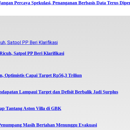
Jangan Percaya Spekulasi, Penanganan Berbasis Data Terus Dipe
icuh, Satpol PP Beri Klarifikasi
 Optimistis Capai Target Rp56,3 Triliun
dapatan Lampaui Target dan Defisit Berbalik Jadi Surplus
iap Tantang Aston Villa di GBK
 Penumpang Masih Bertahan Menunggu Evakuasi