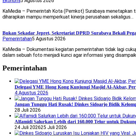
Ekonomi
5 Agustus 2026
KaMedia – Pemerintah Kota (Pemkot) Surabaya menetapkan tig
diharapkan mampu memperkuat kinerja perusahaan sekaligus…
Bukan Sekadar Jepret, Sekretariat DPRD Surabaya Bekali Pega
Pemerintahan
5 Agustus 2026
KaMedia – Dokumentasi kegiatan pemerintahan tidak lagi cu
dalam sebuah foto menjadi kunci agar informasi yang disampai
Pemerintahan
Delegasi YME Hong Kong Kunjungi Masjid Al-Akbar, Perk
4 Agustus 2026
Jangan Tunggu Hati Rusak! Dinkes Sidoarjo Bidik Kelomp
28 Juli 2026
Alfamidi Salurkan Lebih dari 160.000 Telur untuk Dukun
24 Juli 2026
25 Juli 2026