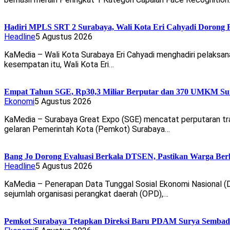
Hadiri MPLS SRT 2 Surabaya, Wali Kota Eri Cahyadi Dorong R
Headline
5 Agustus 2026
KaMedia – Wali Kota Surabaya Eri Cahyadi menghadiri pelaksan
kesempatan itu, Wali Kota Eri…
Empat Tahun SGE, Rp30,3 Miliar Berputar dan 370 UMKM Sur
Ekonomi
5 Agustus 2026
KaMedia – Surabaya Great Expo (SGE) mencatat perputaran tran
gelaran Pemerintah Kota (Pemkot) Surabaya…
Bang Jo Dorong Evaluasi Berkala DTSEN, Pastikan Warga Ber
Headline
5 Agustus 2026
KaMedia – Penerapan Data Tunggal Sosial Ekonomi Nasional (D
sejumlah organisasi perangkat daerah (OPD),…
Pemkot Surabaya Tetapkan Direksi Baru PDAM Surya Sembada