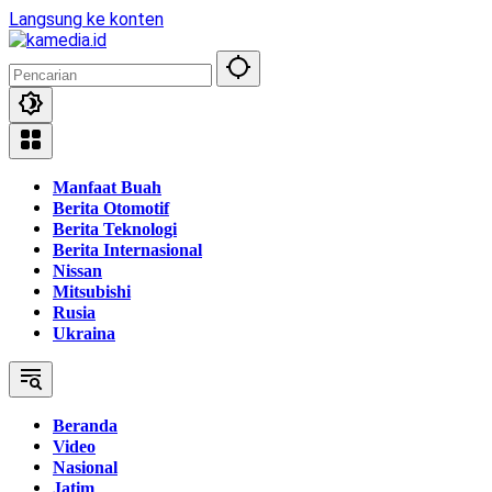
Langsung ke konten
Manfaat Buah
Berita Otomotif
Berita Teknologi
Berita Internasional
Nissan
Mitsubishi
Rusia
Ukraina
Beranda
Video
Nasional
Jatim