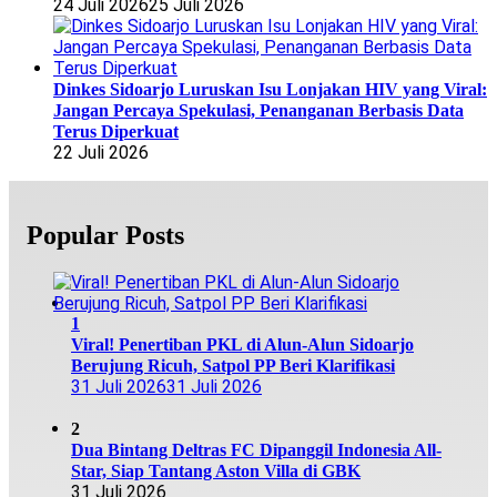
24 Juli 2026
25 Juli 2026
Dinkes Sidoarjo Luruskan Isu Lonjakan HIV yang Viral:
Jangan Percaya Spekulasi, Penanganan Berbasis Data
Terus Diperkuat
22 Juli 2026
Popular Posts
1
Viral! Penertiban PKL di Alun-Alun Sidoarjo
Berujung Ricuh, Satpol PP Beri Klarifikasi
31 Juli 2026
31 Juli 2026
2
Dua Bintang Deltras FC Dipanggil Indonesia All-
Star, Siap Tantang Aston Villa di GBK
31 Juli 2026