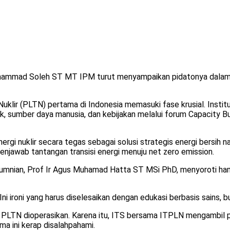
hammad Soleh ST MT IPM turut menyampaikan pidatonya dalam C
lir (PLTN) pertama di Indonesia memasuki fase krusial. Instit
 sumber daya manusia, dan kebijakan melalui forum Capacity Bui
energi nuklir secara tegas sebagai solusi strategis energi bersih
menjawab tantangan transisi energi menuju net zero emission.
 Kealumnian, Prof Ir Agus Muhamad Hatta ST MSi PhD, menyorot
Ini ironi yang harus diselesaikan dengan edukasi berbasis sains, b
m PLTN dioperasikan. Karena itu, ITS bersama ITPLN mengambil 
ma ini kerap disalahpahami.