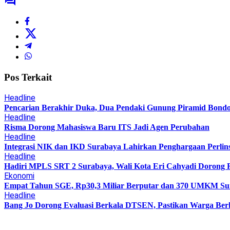
Pos Terkait
Headline
Pencarian Berakhir Duka, Dua Pendaki Gunung Piramid Bond
Headline
Risma Dorong Mahasiswa Baru ITS Jadi Agen Perubahan
Headline
Integrasi NIK dan IKD Surabaya Lahirkan Penghargaan Perlin
Headline
Hadiri MPLS SRT 2 Surabaya, Wali Kota Eri Cahyadi Dorong R
Ekonomi
Empat Tahun SGE, Rp30,3 Miliar Berputar dan 370 UMKM Sur
Headline
Bang Jo Dorong Evaluasi Berkala DTSEN, Pastikan Warga Ber