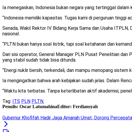
Ia menegaskan, Indonesia bukan negara yang tertinggal dalam
“Indonesia memiliki kapasitas. Tugas kami di perguruan tinggi ad
Senada, Wakil Rektor IV Bidang Kerja Sama dan Usaha ITPLN, D
nasional.
“PLTN bukan hanya soal listrik, tapi soal ketahanan dan kemandi
Dari sisi operator, General Manager PLN Pusat Penelitian da
yang stabil sudah tidak bisa ditunda.
“Energi nuklir bersih, terkendali, dan mampu menopang sistem keli
Ia mengingatkan bahwa arah kebijakan sudah jelas. Dalam Ren
“Waktu kita terbatas. Tanpa keterlibatan aktif akademisi, peneli
Tag:
ITS
PLN
PLTN.
Penulis: Oscar Latumahina
Editor: Ferdiansyah
Gubernur Khofifah Hadir Jaga Amanah Umat, Dorong Percepatan