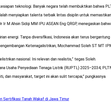
 kesiapan teknologi. Banyak negara telah membuktikan bahwa PL
alah menyiapkan talenta terbaik lintas disiplin untuk memastikan 
r Ir M Ahsin Sidqi MM IPU ASEAN Eng QRGP, menegaskan bahwa nuk
rian energi. Tanpa diversifikasi, Indonesia akan terus bergantung
n Pengembangan Ketenagalistrikan, Mochammad Soleh ST MT IPM,
strikan nasional. Ini relevan dan realistis,” tegas Soleh.
cana Usaha Penyediaan Tenaga Listrik (RUPTL) 2025–2034, PLTN
ti, dan masyarakat, target ini akan sulit tercapai,” pungkasnya.
 Sertifikasi Tanah Wakaf di Jawa Timur