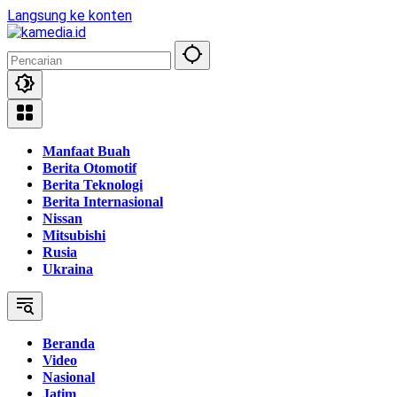
Langsung ke konten
Manfaat Buah
Berita Otomotif
Berita Teknologi
Berita Internasional
Nissan
Mitsubishi
Rusia
Ukraina
Beranda
Video
Nasional
Jatim