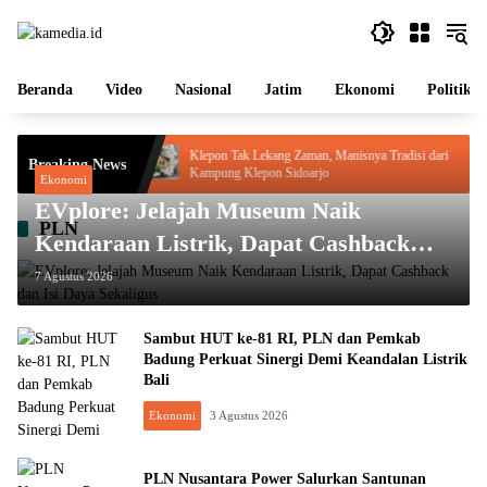
Langsung
ke
konten
Beranda
Video
Nasional
Jatim
Ekonomi
Politik
an Tertinggi PB
Klepon Tak Lekang Zaman, Manisnya Tradisi dari
Breaking News
n Pendidikan
Kampung Klepon Sidoarjo
Ekonomi
EVplore: Jelajah Museum Naik
PLN
Kendaraan Listrik, Dapat Cashback
dan Isi Daya Sekaligus
7 Agustus 2026
Sambut HUT ke-81 RI, PLN dan Pemkab
Badung Perkuat Sinergi Demi Keandalan Listrik
Bali
Ekonomi
3 Agustus 2026
PLN Nusantara Power Salurkan Santunan