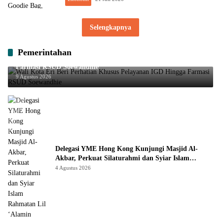
Selengkapnya
Pemerintahan
Wali Kota Eri Beri Perhatian Khusus Pelayanan IGD Hingga
Farmasi RSUD Soewandhie
9 Agustus 2026
Delegasi YME Hong Kong Kunjungi Masjid Al-
Akbar, Perkuat Silaturahmi dan Syiar Islam
Rahmatan Lil ‘Alamin
4 Agustus 2026