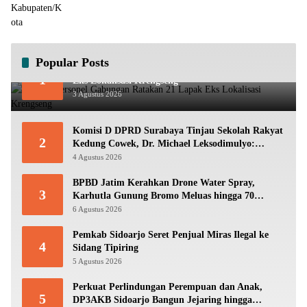
Popular Posts
Ratusan Personel Gabungan Ratakan 21 Lapak
1
Eks Lokalisasi Krengseng
3 Agustus 2026
Komisi D DPRD Surabaya Tinjau Sekolah Rakyat
2
Kedung Cowek, Dr. Michael Leksodimulyo:
“Membangun Karakter untuk Memutus Rantai
4 Agustus 2026
Kemiskinan”
BPBD Jatim Kerahkan Drone Water Spray,
3
Karhutla Gunung Bromo Meluas hingga 70
Hektare
6 Agustus 2026
Pemkab Sidoarjo Seret Penjual Miras Ilegal ke
4
Sidang Tipiring
5 Agustus 2026
Perkuat Perlindungan Perempuan dan Anak,
5
DP3AKB Sidoarjo Bangun Jejaring hingga