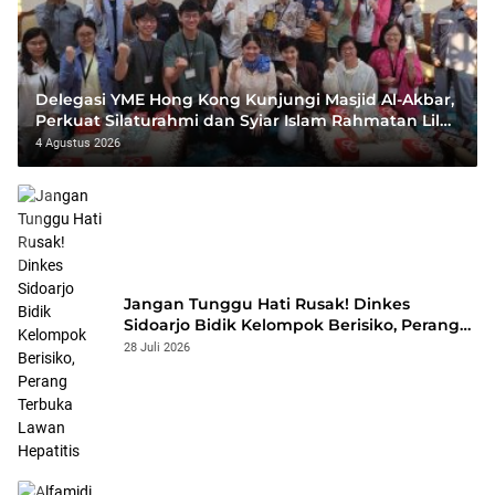
Delegasi YME Hong Kong Kunjungi Masjid Al-Akbar,
Perkuat Silaturahmi dan Syiar Islam Rahmatan Lil
‘Alamin
4 Agustus 2026
Jangan Tunggu Hati Rusak! Dinkes
Sidoarjo Bidik Kelompok Berisiko, Perang
Terbuka Lawan Hepatitis
28 Juli 2026