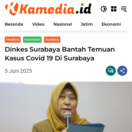
Langsung
ke
konten
Beranda
Video
Nasional
Jatim
Ekonomi
P
Headline
Kesehatan
Surabaya
Dinkes Surabaya Bantah Temuan
Kasus Covid 19 Di Surabaya
5 Juni 2025