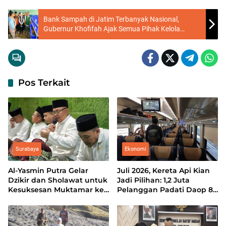
Bank Sampah di Jatim Terbanyak Nasional,
Gubernur Khofifah Ajak Semua Pihak Kelola
Sampah Dimulai dari Rumah Tangga
Pos Terkait
Surabaya
Ekonomi
Al-Yasmin Putra Gelar
Juli 2026, Kereta Api Kian
Dzikir dan Sholawat untuk
Jadi Pilihan: 1,2 Juta
Kesuksesan Muktamar ke-
Pelanggan Padati Daop 8
35 NU
Surabaya