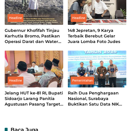
Headline
Headline
Gubernur Khofifah Tinjau
148 Jepretan, 9 Karya
Karhutla Bromo, Pastikan
Terbaik Berebut Gelar
Operasi Darat dan Water
Juara Lomba Foto Judes
Bombing Dimaksimalkan
Headline
Pemerintahan
Jelang HUT ke-81 RI, Bupati
Raih Dua Penghargaan
Sidoarjo Larang Panitia
Nasional, Surabaya
Agustusan Pasang Target
Buktikan Satu Data NIK
Iuran
Pacu Pertumbuhan
Ekonomi
Baca Juga