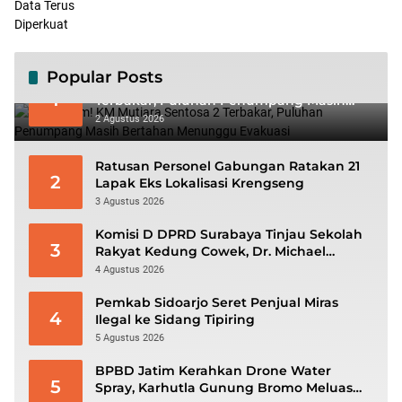
Popular Posts
Mencekam! KM Mutiara Sentosa 2
1
Terbakar, Puluhan Penumpang Masih
Bertahan Menunggu Evakuasi
2 Agustus 2026
Ratusan Personel Gabungan Ratakan 21
2
Lapak Eks Lokalisasi Krengseng
3 Agustus 2026
Komisi D DPRD Surabaya Tinjau Sekolah
3
Rakyat Kedung Cowek, Dr. Michael
Leksodimulyo: “Membangun Karakter
4 Agustus 2026
untuk Memutus Rantai Kemiskinan”
Pemkab Sidoarjo Seret Penjual Miras
4
Ilegal ke Sidang Tipiring
5 Agustus 2026
BPBD Jatim Kerahkan Drone Water
5
Spray, Karhutla Gunung Bromo Meluas