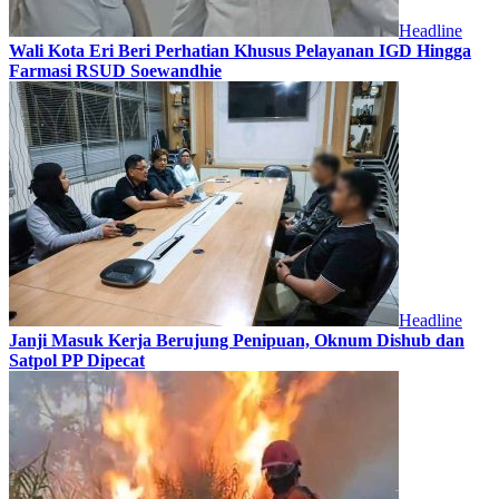
Headline
Wali Kota Eri Beri Perhatian Khusus Pelayanan IGD Hingga
Farmasi RSUD Soewandhie
Headline
Janji Masuk Kerja Berujung Penipuan, Oknum Dishub dan
Satpol PP Dipecat