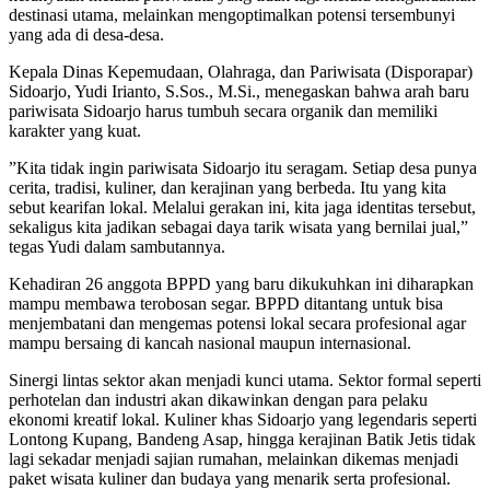
destinasi utama, melainkan mengoptimalkan potensi tersembunyi
yang ada di desa-desa.
​Kepala Dinas Kepemudaan, Olahraga, dan Pariwisata (Disporapar)
Sidoarjo, Yudi Irianto, S.Sos., M.Si., menegaskan bahwa arah baru
pariwisata Sidoarjo harus tumbuh secara organik dan memiliki
karakter yang kuat.
​”Kita tidak ingin pariwisata Sidoarjo itu seragam. Setiap desa punya
cerita, tradisi, kuliner, dan kerajinan yang berbeda. Itu yang kita
sebut kearifan lokal. Melalui gerakan ini, kita jaga identitas tersebut,
sekaligus kita jadikan sebagai daya tarik wisata yang bernilai jual,”
tegas Yudi dalam sambutannya.
​Kehadiran 26 anggota BPPD yang baru dikukuhkan ini diharapkan
mampu membawa terobosan segar. BPPD ditantang untuk bisa
menjembatani dan mengemas potensi lokal secara profesional agar
mampu bersaing di kancah nasional maupun internasional.
​Sinergi lintas sektor akan menjadi kunci utama. Sektor formal seperti
perhotelan dan industri akan dikawinkan dengan para pelaku
ekonomi kreatif lokal. Kuliner khas Sidoarjo yang legendaris seperti
Lontong Kupang, Bandeng Asap, hingga kerajinan Batik Jetis tidak
lagi sekadar menjadi sajian rumahan, melainkan dikemas menjadi
paket wisata kuliner dan budaya yang menarik serta profesional.