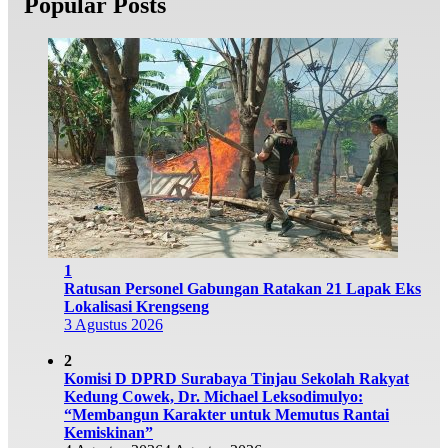
Popular Posts
1
Ratusan Personel Gabungan Ratakan 21 Lapak Eks
Lokalisasi Krengseng
3 Agustus 2026
2
Komisi D DPRD Surabaya Tinjau Sekolah Rakyat
Kedung Cowek, Dr. Michael Leksodimulyo:
“Membangun Karakter untuk Memutus Rantai
Kemiskinan”