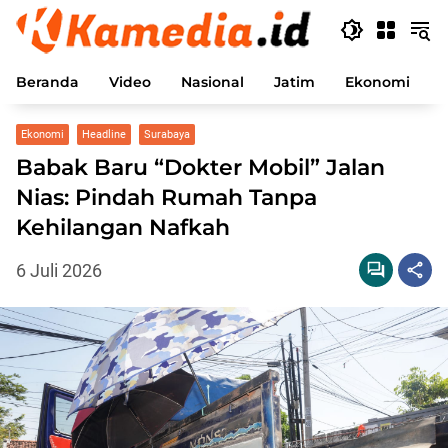
Langsung
ke
konten
Beranda
Video
Nasional
Jatim
Ekonomi
P
Ekonomi
Headline
Surabaya
Babak Baru “Dokter Mobil” Jalan
Nias: Pindah Rumah Tanpa
Kehilangan Nafkah
6 Juli 2026