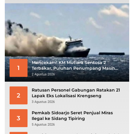
Mencekam! KM Mutiara Sentosa 2
1
Terbakar, Puluhan Penumpang Masih
Bertahan Menunggu Evakuasi
2 Agustus 2026
Ratusan Personel Gabungan Ratakan 21
2
Lapak Eks Lokalisasi Krengseng
3 Agustus 2026
Pemkab Sidoarjo Seret Penjual Miras
3
Ilegal ke Sidang Tipiring
5 Agustus 2026