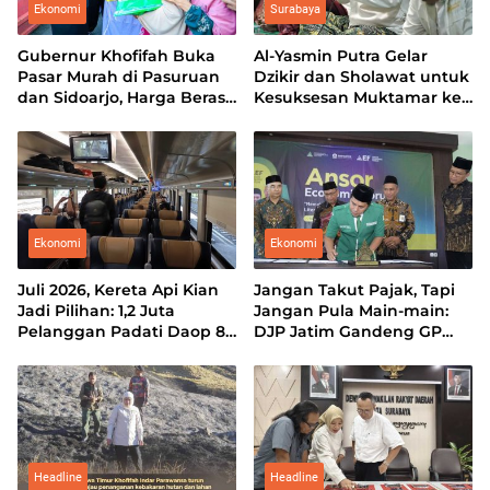
Ekonomi
Surabaya
Gubernur Khofifah Buka
Al-Yasmin Putra Gelar
Pasar Murah di Pasuruan
Dzikir dan Sholawat untuk
dan Sidoarjo, Harga Beras
Kesuksesan Muktamar ke-
hingga Minyak di Bawah
35 NU
Pasaran
Ekonomi
Ekonomi
Juli 2026, Kereta Api Kian
Jangan Takut Pajak, Tapi
Jadi Pilihan: 1,2 Juta
Jangan Pula Main-main:
Pelanggan Padati Daop 8
DJP Jatim Gandeng GP
Surabaya
Ansor Perkuat Literasi
Pajak
Headline
Headline