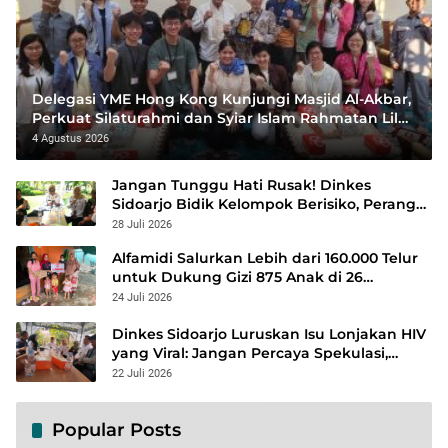
Delegasi YME Hong Kong Kunjungi Masjid Al-Akbar,
Perkuat Silaturahmi dan Syiar Islam Rahmatan Lil
‘Alamin
4 Agustus 2026
Jangan Tunggu Hati Rusak! Dinkes
Sidoarjo Bidik Kelompok Berisiko, Perang
Terbuka Lawan Hepatitis
28 Juli 2026
Alfamidi Salurkan Lebih dari 160.000 Telur
untuk Dukung Gizi 875 Anak di 26
Kabupaten/Kota
24 Juli 2026
Dinkes Sidoarjo Luruskan Isu Lonjakan HIV
yang Viral: Jangan Percaya Spekulasi,
Penanganan Berbasis Data Terus
22 Juli 2026
Diperkuat
Popular Posts