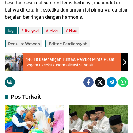
besi dan desis cat semprot terus berbunyi, menandakan
bahwa di kota ini, estetika dan urusan isi piring warga bisa
berjalan beriringan dengan harmonis.
Tag:
Bengkel
Mobil
Nias
Penulis: Wawan
Editor: Ferdiansyah
440 Titik Genangan Tuntas, Pemkot Minta Pusat
Segera Eksekusi Normalisasi Sungai!
Pos Terkait