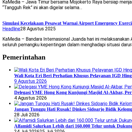
KaMedia – Jawa Timur bersama Mojokerto Raya bersiap menjadi
“Tangguh Rek” ini akan digelar selama…
Simulasi Kecelakaan Pesawat Warnai Airport Emergency Exerc
Headline
28 Agustus 2025
KaMedia – Bandara Internasional Juanda hari ini melaksanakan
seluruh pemangku kepentingan dalam menghadapi situasi darur
Pemerintahan
Wali Kota Eri Beri Perhatian Khusus Pelayanan IGD Hi
9 Agustus 2026
Delegasi YME Hong Kong Kunjungi Masjid Al-Akbar, Perk
4 Agustus 2026
Jangan Tunggu Hati Rusak! Dinkes Sidoarjo Bidik Kelomp
28 Juli 2026
Alfamidi Salurkan Lebih dari 160.000 Telur untuk Dukun
24 Juli 2026
25 Juli 2026