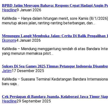
BPBD Jatim Menyapu Bahaya: Respons Cepat Hadapi Angin Put
Headline
9 Januari 2026
KaMedia – Hanya dalam hitungan menit, sore Kamis (8/1/2026
menutup akses jalan, ranting-ranting beterbangan, dan…
Menunggu Langit Membuka Jalan: Cerita Di Balik Pengalihan
Ekonomi
4 Januari 2026
KaMedia – Mendung menggantung rendah di atas Bandara Interna
yang menurun memaksa pilot…
Sukses Di Sea Games 2025,Timnas Petanque Indonesia Disamb
Jatim
17 Desember 2025
KaMedia – Suasana Terminal Kedatangan Bandara Internasional
baru saja…
Cek Persiapan di Bandara Juanda, Kolaborasi Jawa Timur Sia
Headline
29 September 2025