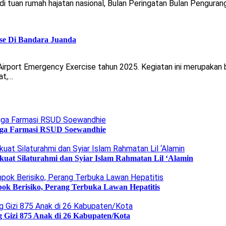
 tuan rumah hajatan nasional, Bulan Peringatan Bulan Penguran
ise Di Bandara Juanda
 Airport Emergency Exercise tahun 2025. Kegiatan ini merupaka
at,…
ngga Farmasi RSUD Soewandhie
uat Silaturahmi dan Syiar Islam Rahmatan Lil ‘Alamin
ok Berisiko, Perang Terbuka Lawan Hepatitis
g Gizi 875 Anak di 26 Kabupaten/Kota