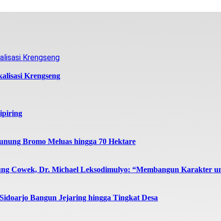
alisasi Krengseng
ipiring
unung Bromo Meluas hingga 70 Hektare
ng Cowek, Dr. Michael Leksodimulyo: “Membangun Karakter u
doarjo Bangun Jejaring hingga Tingkat Desa