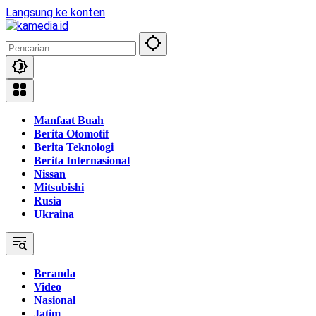
Langsung ke konten
Manfaat Buah
Berita Otomotif
Berita Teknologi
Berita Internasional
Nissan
Mitsubishi
Rusia
Ukraina
Beranda
Video
Nasional
Jatim