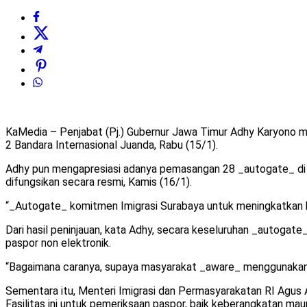
KaMedia – Penjabat (Pj.) Gubernur Jawa Timur Adhy Karyono m
2 Bandara Internasional Juanda, Rabu (15/1).
Adhy pun mengapresiasi adanya pemasangan 28 _autogate_ di Band
difungsikan secara resmi, Kamis (16/1).
“_Autogate_ komitmen Imigrasi Surabaya untuk meningkatkan ku
Dari hasil peninjauan, kata Adhy, secara keseluruhan _autogate
paspor non elektronik.
“Bagaimana caranya, supaya masyarakat _aware_ menggunakan 
Sementara itu, Menteri Imigrasi dan Permasyarakatan RI Agus A
Fasilitas ini untuk pemeriksaan paspor, baik keberangkatan ma