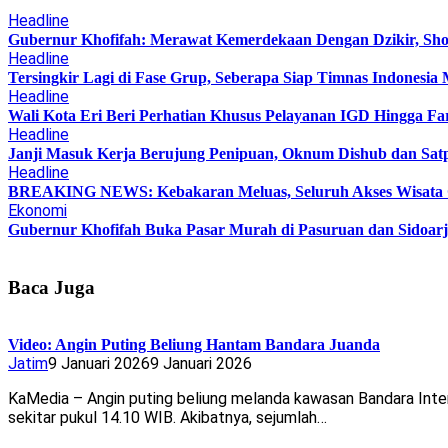
Headline
Gubernur Khofifah: Merawat Kemerdekaan Dengan Dzikir, Sho
Headline
Tersingkir Lagi di Fase Grup, Seberapa Siap Timnas Indonesia 
Headline
Wali Kota Eri Beri Perhatian Khusus Pelayanan IGD Hingga 
Headline
Janji Masuk Kerja Berujung Penipuan, Oknum Dishub dan Satp
Headline
BREAKING NEWS: Kebakaran Meluas, Seluruh Akses Wisata 
Ekonomi
Gubernur Khofifah Buka Pasar Murah di Pasuruan dan Sidoarj
Baca Juga
Video: Angin Puting Beliung Hantam Bandara Juanda
Jatim
9 Januari 2026
9 Januari 2026
KaMedia – Angin puting beliung melanda kawasan Bandara Inter
sekitar pukul 14.10 WIB. Akibatnya, sejumlah…