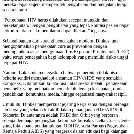
mereka dapat segera memperoleh pengobatan dan menjalani terapi
secara teratur.
“Pengobatan HIV harus dilakukan secepat mungkin dan
berkelanjutan. Dengan pengobatan yang tepat, kondisi pasien dapat
terkontrol dan risiko penularan dapat ditekan,” tegasnya.
Sebagai bagian dari strategi pencegahan modern, Dinkes juga
mengoptimalkan pendekatan cure as prevention dengan
meningkatkan akses penggunaan Pre-Exposure Prophylaxis (PrEP),
yaitu terapi pencegahan bagi kelompok yang memiliki risiko tinggi
terpapar HIV.
Namun, Lakhsmie menegaskan bahwa pemerintah tidak bisa
bekerja sendiri menghadapi ancaman HIV/AIDS yang semakin
kompleks. Dibutuhkan kolaborasi lintas sektor melalui pendekatan
pentahelix yang melibatkan pemerintah, tenaga kesehatan, dunia
pendidikan, komunitas, media, hingga organisasi masyarakat sipil.
Untuk itu, Dinkes memperkuat jejaring kerja sama dengan berbagai
lembaga yang selama ini aktif dalam penanganan HIV/AIDS di
Sidoarjo. Di antaranya adalah PKBI dan Orbit yang berperan
sebagai lembaga penjangkau kelompok berisiko, Delta Crisis Center
yang fokus pada pendampingan ODHIV, serta Parpas (Paguyuban
Remaja Peduli AIDS) yang bergerak dalam edukasi bagi kalangan