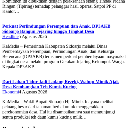
Komitmen itu dibuktikan dengan pelaksanaan sidang Tindak Pidana
Ringan (Tipiring) terhadap pelanggar hasil operasi Satpol PP di
Kantor…
Perkuat Perlindungan Perempuan dan Anak, DP3AKB
Sidoarjo Bangun Jejaring hingga Tingkat Desa
Headline
5 Agustus 2026
KaMedia – Pemerintah Kabupaten Sidoarjo melalui Dinas
Pemberdayaan Perempuan, Perlindungan Anak, dan Keluarga
Berencana (DP3AKB) terus memperkuat pemberdayaan masyarakat
di tingkat desa melalui program Gerakan Jejaring Kelompok Warga.
Kepala DP3AKB…
Dari Lahan Tidur Jadi Ladang Rezeki, Wabup Mimik Ajak
Desa Kembangkan Teh Kumis Kucing
Ekonomi
4 Agustus 2026
KaMedia – Wakil Bupati Sidoarjo Hj. Mimik Idayana melihat
peluang besar dari tanaman herbal untuk menggerakkan
perekonomian desa. Hal itu disampaikannya saat mengunjungi
sentra produksi teh daun kumis kucing milik…