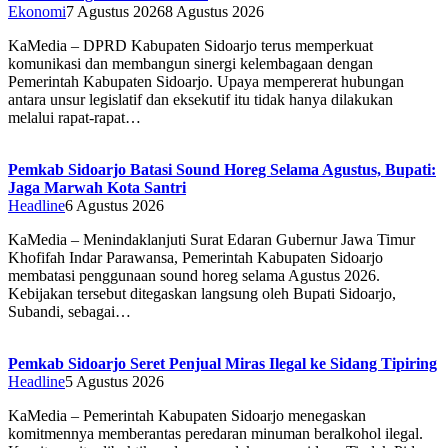
Ekonomi
7 Agustus 2026
8 Agustus 2026
KaMedia – DPRD Kabupaten Sidoarjo terus memperkuat
komunikasi dan membangun sinergi kelembagaan dengan
Pemerintah Kabupaten Sidoarjo. Upaya mempererat hubungan
antara unsur legislatif dan eksekutif itu tidak hanya dilakukan
melalui rapat-rapat…
Pemkab Sidoarjo Batasi Sound Horeg Selama Agustus, Bupati:
Jaga Marwah Kota Santri
Headline
6 Agustus 2026
KaMedia – Menindaklanjuti Surat Edaran Gubernur Jawa Timur
Khofifah Indar Parawansa, Pemerintah Kabupaten Sidoarjo
membatasi penggunaan sound horeg selama Agustus 2026.
Kebijakan tersebut ditegaskan langsung oleh Bupati Sidoarjo,
Subandi, sebagai…
Pemkab Sidoarjo Seret Penjual Miras Ilegal ke Sidang Tipiring
Headline
5 Agustus 2026
KaMedia – Pemerintah Kabupaten Sidoarjo menegaskan
komitmennya memberantas peredaran minuman beralkohol ilegal.