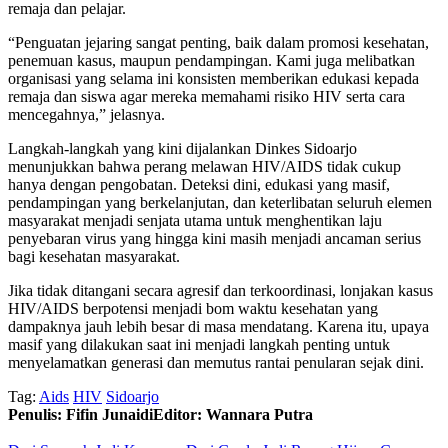
remaja dan pelajar.
“Penguatan jejaring sangat penting, baik dalam promosi kesehatan,
penemuan kasus, maupun pendampingan. Kami juga melibatkan
organisasi yang selama ini konsisten memberikan edukasi kepada
remaja dan siswa agar mereka memahami risiko HIV serta cara
mencegahnya,” jelasnya.
Langkah-langkah yang kini dijalankan Dinkes Sidoarjo
menunjukkan bahwa perang melawan HIV/AIDS tidak cukup
hanya dengan pengobatan. Deteksi dini, edukasi yang masif,
pendampingan yang berkelanjutan, dan keterlibatan seluruh elemen
masyarakat menjadi senjata utama untuk menghentikan laju
penyebaran virus yang hingga kini masih menjadi ancaman serius
bagi kesehatan masyarakat.
Jika tidak ditangani secara agresif dan terkoordinasi, lonjakan kasus
HIV/AIDS berpotensi menjadi bom waktu kesehatan yang
dampaknya jauh lebih besar di masa mendatang. Karena itu, upaya
masif yang dilakukan saat ini menjadi langkah penting untuk
menyelamatkan generasi dan memutus rantai penularan sejak dini.
Tag:
Aids
HIV
Sidoarjo
Penulis: Fifin Junaidi
Editor: Wannara Putra