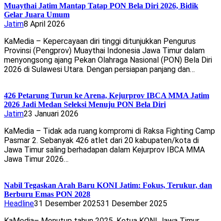
Muaythai Jatim Mantap Tatap PON Bela Diri 2026, Bidik
Gelar Juara Umum
Jatim
8 April 2026
KaMedia – Kepercayaan diri tinggi ditunjukkan Pengurus
Provinsi (Pengprov) Muaythai Indonesia Jawa Timur dalam
menyongsong ajang Pekan Olahraga Nasional (PON) Bela Diri
2026 di Sulawesi Utara. Dengan persiapan panjang dan…
426 Petarung Turun ke Arena, Kejurprov IBCA MMA Jatim
2026 Jadi Medan Seleksi Menuju PON Bela Diri
Jatim
23 Januari 2026
KaMedia – Tidak ada ruang kompromi di Raksa Fighting Camp
Pasmar 2. Sebanyak 426 atlet dari 20 kabupaten/kota di
Jawa Timur saling berhadapan dalam Kejurprov IBCA MMA
Jawa Timur 2026…
Nabil Tegaskan Arah Baru KONI Jatim: Fokus, Terukur, dan
Berburu Emas PON 2028
Headline
31 Desember 2025
31 Desember 2025
KaMedia– Menutup tahun 2025, Ketua KONI Jawa Timur