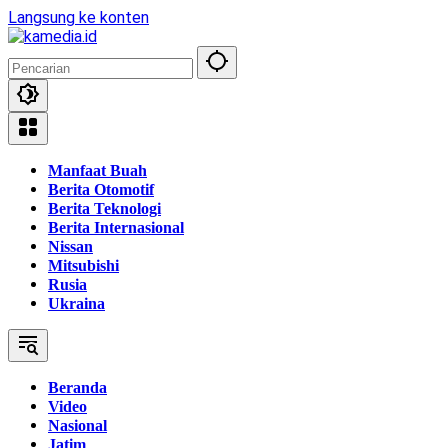
Langsung ke konten
Manfaat Buah
Berita Otomotif
Berita Teknologi
Berita Internasional
Nissan
Mitsubishi
Rusia
Ukraina
Beranda
Video
Nasional
Jatim