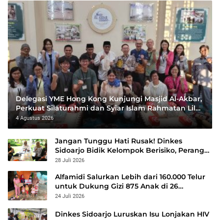
Delegasi YME Hong Kong Kunjungi Masjid Al-Akbar,
Perkuat Silaturahmi dan Syiar Islam Rahmatan Lil
‘Alamin
4 Agustus 2026
Jangan Tunggu Hati Rusak! Dinkes
Sidoarjo Bidik Kelompok Berisiko, Perang
Terbuka Lawan Hepatitis
28 Juli 2026
Alfamidi Salurkan Lebih dari 160.000 Telur
untuk Dukung Gizi 875 Anak di 26
Kabupaten/Kota
24 Juli 2026
Dinkes Sidoarjo Luruskan Isu Lonjakan HIV