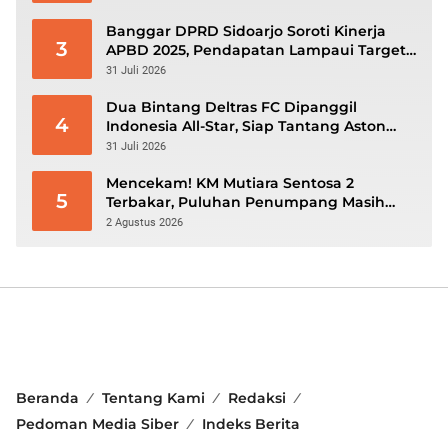
Banggar DPRD Sidoarjo Soroti Kinerja
3
APBD 2025, Pendapatan Lampaui Target
dan Defisit Berbalik Jadi Surplus
31 Juli 2026
Dua Bintang Deltras FC Dipanggil
4
Indonesia All-Star, Siap Tantang Aston
Villa di GBK
31 Juli 2026
Mencekam! KM Mutiara Sentosa 2
5
Terbakar, Puluhan Penumpang Masih
Bertahan Menunggu Evakuasi
2 Agustus 2026
Beranda
Tentang Kami
Redaksi
Pedoman Media Siber
Indeks Berita