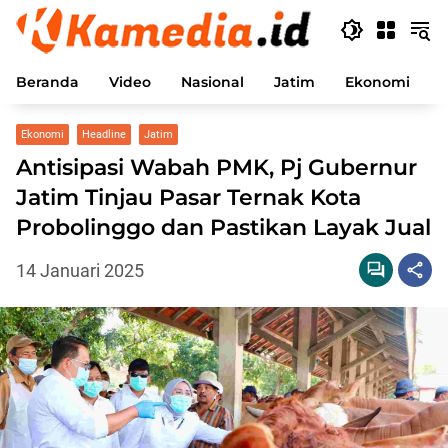
Langsung
ke
konten
Beranda
Video
Nasional
Jatim
Ekonomi
P
Ekonomi
Headline
Jatim
Antisipasi Wabah PMK, Pj Gubernur
Jatim Tinjau Pasar Ternak Kota
Probolinggo dan Pastikan Layak Jual
14 Januari 2025