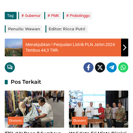
Tag:
Gubernur
PMK
Probolinggo
Penulis: Wawan
Editor: Ricca Putri
Menakjubkan ! Penjualan Listrik PLN Jatim 2024
Tembus 44,3 TWh
Pos Terkait
Ekonomi
Ekonomi