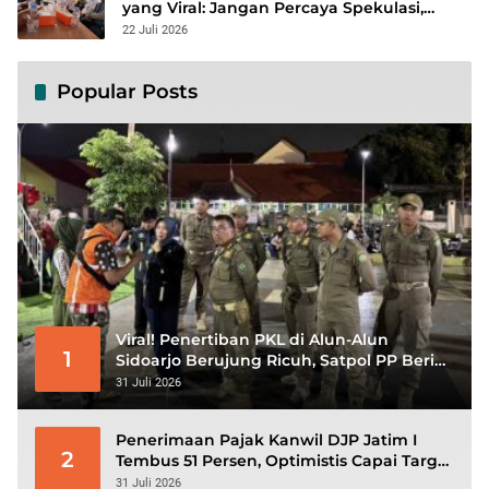
yang Viral: Jangan Percaya Spekulasi,
Penanganan Berbasis Data Terus
22 Juli 2026
Diperkuat
Popular Posts
Viral! Penertiban PKL di Alun-Alun
1
Sidoarjo Berujung Ricuh, Satpol PP Beri
Klarifikasi
31 Juli 2026
Penerimaan Pajak Kanwil DJP Jatim I
2
Tembus 51 Persen, Optimistis Capai Target
Rp56,3 Triliun
31 Juli 2026