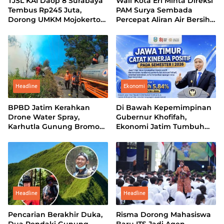
TJSL KAI Daop 8 Surabaya
Wali Kota Eri Minta Direksi
Tembus Rp245 Juta,
PAM Surya Sembada
Dorong UMKM Mojokerto
Percepat Aliran Air Bersih
Tampil di Indonesia
hingga ke Kampung
Fashion Week 2026
Headline
Ekonomi
BPBD Jatim Kerahkan
Di Bawah Kepemimpinan
Drone Water Spray,
Gubernur Khofifah,
Karhutla Gunung Bromo
Ekonomi Jatim Tumbuh
Meluas hingga 70 Hektare
5,84 Persen, Kemiskinan
dan Pengangguran Turun
Headline
Headline
Pencarian Berakhir Duka,
Risma Dorong Mahasiswa
Dua Pendaki Gunung
Baru ITS Jadi Agen