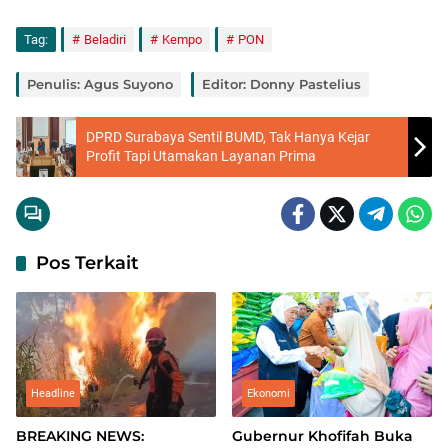
Tag:
Beladiri
Kempo
PON
Penulis: Agus Suyono
Editor: Donny Pastelius
DPRD Surabaya Sentil BUMD, Tak Hanya Kejar
Profit Tapi Utamakan Layanan Prima
Pos Terkait
Headline
Ekonomi
BREAKING NEWS:
Gubernur Khofifah Buka