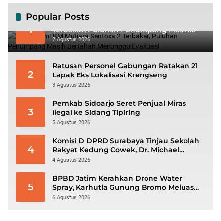
Popular Posts
Mencekam! KM Mutiara Sentosa 2
1
Terbakar, Puluhan Penumpang Masih
Bertahan Menunggu Evakuasi
2 Agustus 2026
Ratusan Personel Gabungan Ratakan 21
2
Lapak Eks Lokalisasi Krengseng
3 Agustus 2026
Pemkab Sidoarjo Seret Penjual Miras
3
Ilegal ke Sidang Tipiring
5 Agustus 2026
Komisi D DPRD Surabaya Tinjau Sekolah
4
Rakyat Kedung Cowek, Dr. Michael
Leksodimulyo: “Membangun Karakter
4 Agustus 2026
untuk Memutus Rantai Kemiskinan”
BPBD Jatim Kerahkan Drone Water
5
Spray, Karhutla Gunung Bromo Meluas
hingga 70 Hektare
6 Agustus 2026