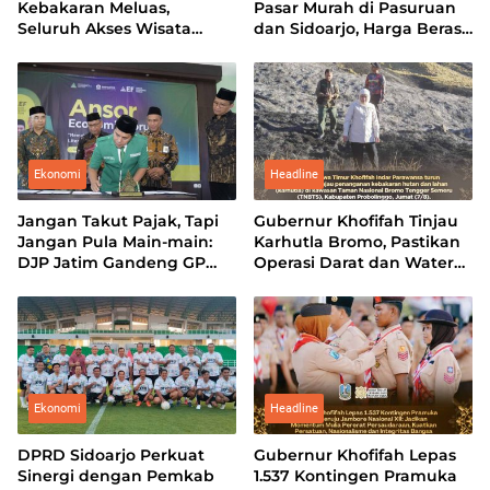
Kebakaran Meluas,
Pasar Murah di Pasuruan
Seluruh Akses Wisata
dan Sidoarjo, Harga Beras
Gunung Bromo Ditutup
hingga Minyak di Bawah
Total
Pasaran
Ekonomi
Headline
Jangan Takut Pajak, Tapi
Gubernur Khofifah Tinjau
Jangan Pula Main-main:
Karhutla Bromo, Pastikan
DJP Jatim Gandeng GP
Operasi Darat dan Water
Ansor Perkuat Literasi
Bombing Dimaksimalkan
Pajak
Ekonomi
Headline
DPRD Sidoarjo Perkuat
Gubernur Khofifah Lepas
Sinergi dengan Pemkab
1.537 Kontingen Pramuka