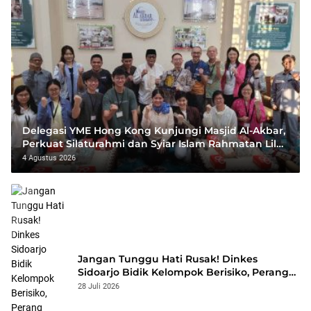
Delegasi YME Hong Kong Kunjungi Masjid Al-Akbar,
Perkuat Silaturahmi dan Syiar Islam Rahmatan Lil
‘Alamin
4 Agustus 2026
Jangan Tunggu Hati Rusak! Dinkes
Sidoarjo Bidik Kelompok Berisiko, Perang
Terbuka Lawan Hepatitis
28 Juli 2026