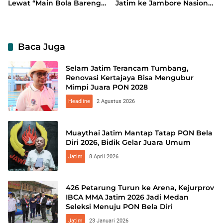
Lewat “Main Bola Bareng”
Jatim ke Jambore Nasional
di Gelora Delta
XII: Pererat Persaudaraan,
Perkuat Persatuan dan
Kobarkan Semangat
Nasionalisme
Baca Juga
Selam Jatim Terancam Tumbang,
Renovasi Kertajaya Bisa Mengubur
Mimpi Juara PON 2028
Headline
2 Agustus 2026
Muaythai Jatim Mantap Tatap PON Bela
Diri 2026, Bidik Gelar Juara Umum
Jatim
8 April 2026
426 Petarung Turun ke Arena, Kejurprov
IBCA MMA Jatim 2026 Jadi Medan
Seleksi Menuju PON Bela Diri
Jatim
23 Januari 2026