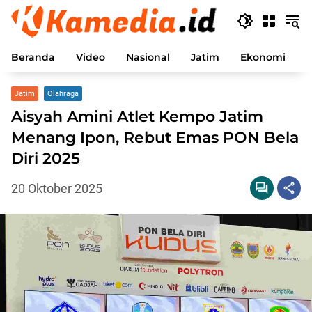
Langsung
ke
konten
Beranda
Video
Nasional
Jatim
Ekonomi
P
Jatim
Olahraga
Aisyah Amini Atlet Kempo Jatim
Menang Ipon, Rebut Emas PON Bela
Diri 2025
20 Oktober 2025