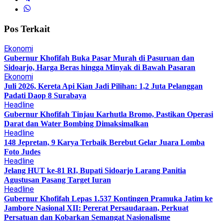
Pos Terkait
Ekonomi
Gubernur Khofifah Buka Pasar Murah di Pasuruan dan
Sidoarjo, Harga Beras hingga Minyak di Bawah Pasaran
Ekonomi
Juli 2026, Kereta Api Kian Jadi Pilihan: 1,2 Juta Pelanggan
Padati Daop 8 Surabaya
Headline
Gubernur Khofifah Tinjau Karhutla Bromo, Pastikan Operasi
Darat dan Water Bombing Dimaksimalkan
Headline
148 Jepretan, 9 Karya Terbaik Berebut Gelar Juara Lomba
Foto Judes
Headline
Jelang HUT ke-81 RI, Bupati Sidoarjo Larang Panitia
Agustusan Pasang Target Iuran
Headline
Gubernur Khofifah Lepas 1.537 Kontingen Pramuka Jatim ke
Jambore Nasional XII: Pererat Persaudaraan, Perkuat
Persatuan dan Kobarkan Semangat Nasionalisme