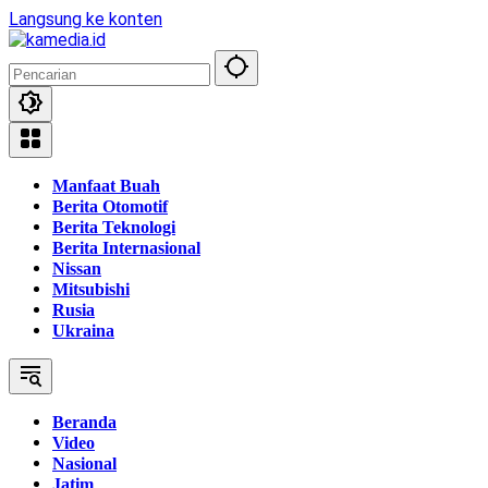
Langsung ke konten
Manfaat Buah
Berita Otomotif
Berita Teknologi
Berita Internasional
Nissan
Mitsubishi
Rusia
Ukraina
Beranda
Video
Nasional
Jatim