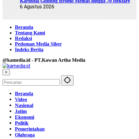
Karhutla Gunung Bromo Meluas hingga 70 Hektare
6 Agustus 2026
Beranda
Tentang Kami
Redaksi
Pedoman Media Siber
Indeks Berita
@kamedia.id - PT.Kawan Artha Media
×
Beranda
Video
Nasional
Jatim
Ekonomi
Politik
Pemerintahan
Olahraga