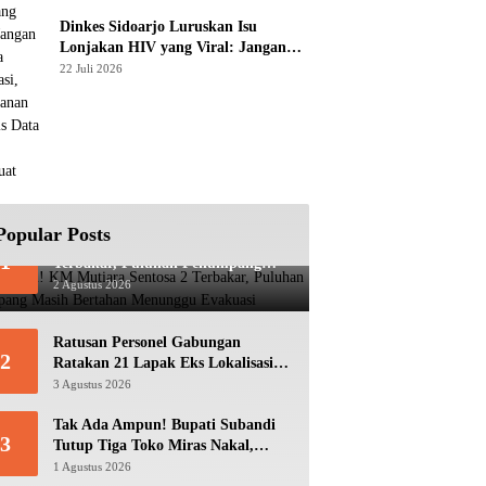
Dinkes Sidoarjo Luruskan Isu
Lonjakan HIV yang Viral: Jangan
Percaya Spekulasi, Penanganan
22 Juli 2026
Berbasis Data Terus Diperkuat
Popular Posts
Mencekam! KM Mutiara Sentosa 2
1
Terbakar, Puluhan Penumpang
Masih Bertahan Menunggu
2 Agustus 2026
Evakuasi
Ratusan Personel Gabungan
2
Ratakan 21 Lapak Eks Lokalisasi
Krengseng
3 Agustus 2026
Tak Ada Ampun! Bupati Subandi
3
Tutup Tiga Toko Miras Nakal,
Ratusan Botol Disita
1 Agustus 2026