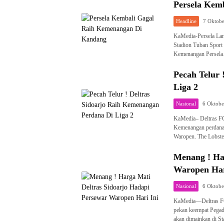
Persela Kem
Headline
7 Oktob
KaMedia-Persela La
Stadion Tuban Sport 
Kemenangan Persel
Pecah Telur 
Liga 2
Nasional
6 Oktobe
KaMedia– Deltras FC
Kemenangan perdana d
Waropen. The Lobst
Menang ! Ha
Waropen Har
Nasional
6 Oktobe
KaMedia—Deltras FC
pekan keempat Pegada
akan dimainkan di S