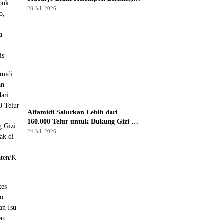
Perang Terbuka Lawan Hepatitis
28 Juli 2026
Alfamidi Salurkan Lebih dari
160.000 Telur untuk Dukung Gizi 875
Anak di 26 Kabupaten/Kota
24 Juli 2026