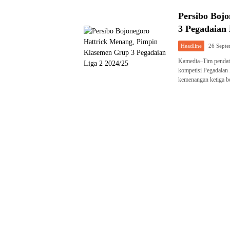
Persibo Boj
3 Pegadaian 
Headline
26 Sept
Kamedia–Tim pendata
kompetisi Pegadaian
kemenangan ketiga be