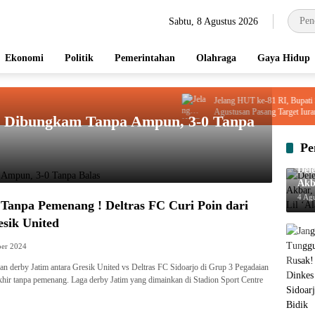
Sabtu, 8 Agustus 2026
Ekonomi
Politik
Pemerintahan
Olahraga
Gaya Hidup
Jelang HUT ke-81 RI, Bupati Sidoar
Agustusan Pasang Target Iuran
as Dibungkam Tanpa Ampun, 3-0 Tanpa
Pe
Del
Akb
Rah
4 Ag
Tanpa Pemenang ! Deltras FC Curi Poin dari
sik United
ber 2024
 derby Jatim antara Gresik United vs Deltras FC Sidoarjo di Grup 3 Pegadaian
khir tanpa pemenang. Laga derby Jatim yang dimainkan di Stadion Sport Centre