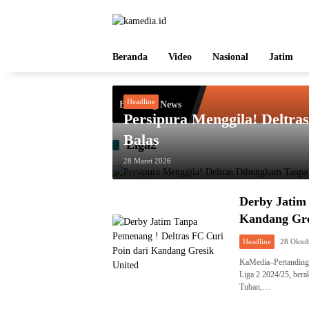
Langsung
ke
konten
Beranda
Video
Nasional
Jatim
Headline
Breaking News
Persipura Menggila! Deltr
Balas
Liga2
28 Maret 2026
Derby Jatim 
Kandang Gre
Headline
28 Okto
KaMedia–Pertandingan
Liga 2 2024/25, bera
Tuban,…