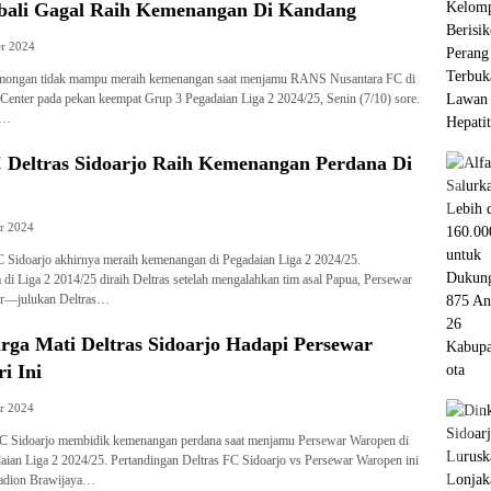
bali Gagal Raih Kemenangan Di Kandang
er 2024
mongan tidak mampu meraih kemenangan saat menjamu RANS Nusantara FC di
Center pada pekan keempat Grup 3 Pegadaian Liga 2 2024/25, Senin (7/10) sore.
a…
! Deltras Sidoarjo Raih Kemenangan Perdana Di
r 2024
 Sidoarjo akhirnya meraih kemenangan di Pegadaian Liga 2 2024/25.
i Liga 2 2014/25 diraih Deltras setelah mengalahkan tim asal Papua, Persewar
er—julukan Deltras…
rga Mati Deltras Sidoarjo Hadapi Persewar
i Ini
r 2024
 Sidoarjo membidik kemenangan perdana saat menjamu Persewar Waropen di
ian Liga 2 2024/25. Pertandingan Deltras FC Sidoarjo vs Persewar Waropen ini
tadion Brawijaya…