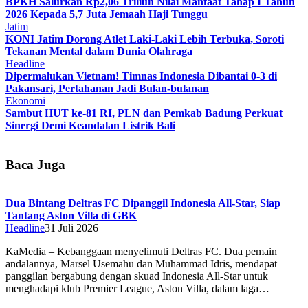
BPKH Salurkan Rp2,06 Triliun Nilai Manfaat Tahap I Tahun
2026 Kepada 5,7 Juta Jemaah Haji Tunggu
Jatim
KONI Jatim Dorong Atlet Laki-Laki Lebih Terbuka, Soroti
Tekanan Mental dalam Dunia Olahraga
Headline
Dipermalukan Vietnam! Timnas Indonesia Dibantai 0-3 di
Pakansari, Pertahanan Jadi Bulan-bulanan
Ekonomi
Sambut HUT ke-81 RI, PLN dan Pemkab Badung Perkuat
Sinergi Demi Keandalan Listrik Bali
Baca Juga
Dua Bintang Deltras FC Dipanggil Indonesia All-Star, Siap
Tantang Aston Villa di GBK
Headline
31 Juli 2026
KaMedia – Kebanggaan menyelimuti Deltras FC. Dua pemain
andalannya, Marsel Usemahu dan Muhammad Idris, mendapat
panggilan bergabung dengan skuad Indonesia All-Star untuk
menghadapi klub Premier League, Aston Villa, dalam laga…