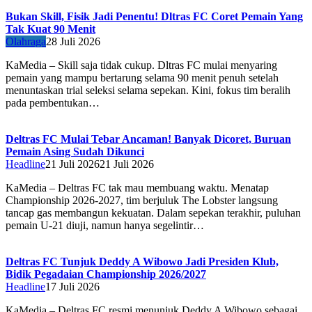
Bukan Skill, Fisik Jadi Penentu! Dltras FC Coret Pemain Yang
Tak Kuat 90 Menit
Olahraga
28 Juli 2026
KaMedia – Skill saja tidak cukup. Dltras FC mulai menyaring
pemain yang mampu bertarung selama 90 menit penuh setelah
menuntaskan trial seleksi selama sepekan. Kini, fokus tim beralih
pada pembentukan…
Deltras FC Mulai Tebar Ancaman! Banyak Dicoret, Buruan
Pemain Asing Sudah Dikunci
Headline
21 Juli 2026
21 Juli 2026
KaMedia – Deltras FC tak mau membuang waktu. Menatap
Championship 2026-2027, tim berjuluk The Lobster langsung
tancap gas membangun kekuatan. Dalam sepekan terakhir, puluhan
pemain U-21 diuji, namun hanya segelintir…
Deltras FC Tunjuk Deddy A Wibowo Jadi Presiden Klub,
Bidik Pegadaian Championship 2026/2027
Headline
17 Juli 2026
KaMedia – Deltras FC resmi menunjuk Deddy A Wibowo sebagai