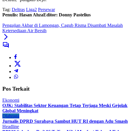
Tag:
Deltras
Liga2
Persewar
Penulis: Hasan Ahza
Editor: Donny Pastelius
Pengajian Akbar di Lamongan, Cagub Risma Disambati Masalah
Ketersediaan Air Bersih
Pos Terkait
Ekonomi
OJK: Stabilitas Sektor Keuangan Tetap Terjaga Meski Gejolak
Global Meningkat
Olahraga
Jurnalis DPRD Surabaya Sambut HUT RI dengan Adu Smash
Headline