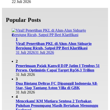
22 Juli 2026
Popular Posts
1
Viral! Penertiban PKL di Alun-Alun Sidoarjo
Berujung Ricuh, Satpol PP Beri Klarifikasi
31 Juli 2026
31 Juli 2026
2
Penerimaan Pajak Kanwil DJP Jatim I Tembus 51
Persen, Optimistis Capai Target Rp56,3 Triliun
31 Juli 2026
3
Dua Bintang Deltras FC Dipanggil Indonesia All-
Star, Siap Tantang Aston Villa di GBK
31 Juli 2026
4
Mencekam! KM Mutiara Sentosa 2 Terbakar,
Puluhan Penumpang Masih Bertahan Menunggu
Evakuasi