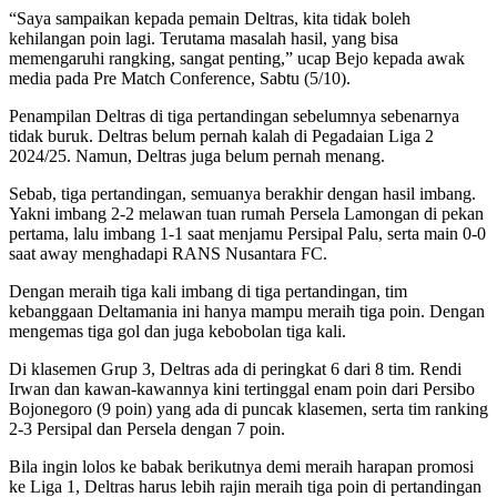
“Saya sampaikan kepada pemain Deltras, kita tidak boleh
kehilangan poin lagi. Terutama masalah hasil, yang bisa
memengaruhi rangking, sangat penting,” ucap Bejo kepada awak
media pada Pre Match Conference, Sabtu (5/10).
Penampilan Deltras di tiga pertandingan sebelumnya sebenarnya
tidak buruk. Deltras belum pernah kalah di Pegadaian Liga 2
2024/25. Namun, Deltras juga belum pernah menang.
Sebab, tiga pertandingan, semuanya berakhir dengan hasil imbang.
Yakni imbang 2-2 melawan tuan rumah Persela Lamongan di pekan
pertama, lalu imbang 1-1 saat menjamu Persipal Palu, serta main 0-0
saat away menghadapi RANS Nusantara FC.
Dengan meraih tiga kali imbang di tiga pertandingan, tim
kebanggaan Deltamania ini hanya mampu meraih tiga poin. Dengan
mengemas tiga gol dan juga kebobolan tiga kali.
Di klasemen Grup 3, Deltras ada di peringkat 6 dari 8 tim. Rendi
Irwan dan kawan-kawannya kini tertinggal enam poin dari Persibo
Bojonegoro (9 poin) yang ada di puncak klasemen, serta tim ranking
2-3 Persipal dan Persela dengan 7 poin.
Bila ingin lolos ke babak berikutnya demi meraih harapan promosi
ke Liga 1, Deltras harus lebih rajin meraih tiga poin di pertandingan