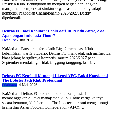
Presiden Klub. Penunjukan ini menjadi bagian dari langkah
manajemen memperkuat struktur organisasi demi menghadapi
kompetisi Pegadaian Championship 2026/2027. Deddy
diperkenalkan…
Deltras FC Jadi Rebutan: Lebih dari 10 Pelatih Antre, Ada
Apa dengan Indonesia Timur?
Headline
2 Juli 2026
KaMedia – Bursa transfer pelatih Liga 2 memanas. Klub
kebanggaan warga Sidoarjo, Deltras FC, mendadak jadi magnet luar
biasa jelang bergulirnya kompetisi musim 2026/2027 pada
September mendatang. Tidak tanggung-tanggung, kursi…
Deltras FC Kembali Kantongi Lisensi AFC, Bukti Konsistensi
The Lobster Jadi Klub Profesional
Olahraga
14 Mei 2026
KaMedia – Deltras FC kembali menorehkan prestasi
membanggakan di level manajemen klub. Untuk ketiga kalinya
secara beruntun, klub berjuluk The Lobster itu resmi mengantongi
lisensi dari Asian Football Confederation (AFC)….