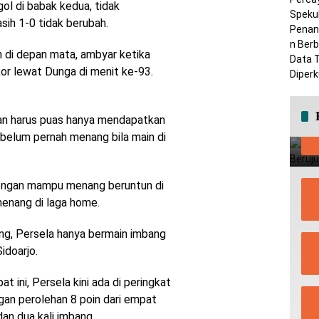
l di babak kedua, tidak
sih 1-0 tidak berubah.
ah di depan mata, ambyar ketika
 lewat Dunga di menit ke-93.
an harus puas hanya mendapatkan
a belum pernah menang bila main di
 dengan mampu menang beruntun di
enang di laga home.
ng, Persela hanya bermain imbang
idoarjo.
t ini, Persela kini ada di peringkat
gan perolehan 8 poin dari empat
dan dua kali imbang.