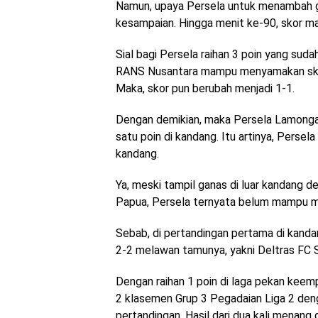
Namun, upaya Persela untuk menambah go
kesampaian. Hingga menit ke-90, skor ma
Sial bagi Persela raihan 3 poin yang sud
RANS Nusantara mampu menyamakan skor
Maka, skor pun berubah menjadi 1-1.
Dengan demikian, maka Persela Lamong
satu poin di kandang. Itu artinya, Persel
kandang.
Ya, meski tampil ganas di luar kandang
Papua, Persela ternyata belum mampu m
Sebab, di pertandingan pertama di kanda
2-2 melawan tamunya, yakni Deltras FC S
Dengan raihan 1 poin di laga pekan keempa
2 klasemen Grup 3 Pegadaian Liga 2 den
pertandingan. Hasil dari dua kali menang 