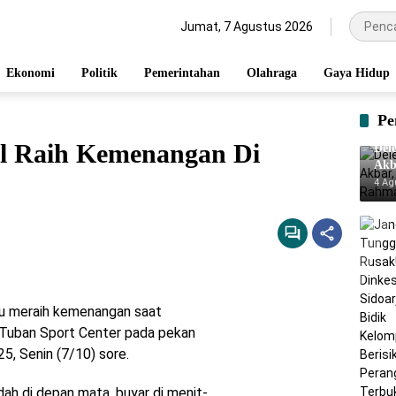
Jumat, 7 Agustus 2026
Ekonomi
Politik
Pemerintahan
Olahraga
Gaya Hidup
Pe
al Raih Kemenangan Di
Del
Akb
Rah
4 Ag
u meraih kemenangan saat
Tuban Sport Center pada pekan
, Senin (7/10) sore.
h di depan mata, buyar di menit-