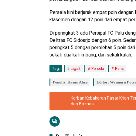
Persela kini berjarak empat poin denga
klasemen dengan 12 poin dari empat per
Di peringkat 3 ada Persipal FC Palu denga
Deltras FC Sidoarjo dengan 6 poin. Seda
peringkat 5 dengan perolehan 5 poin dar
sekali, dua kali imbang, dan sekali kalah.
Tag:
Liga2
Persela
Rans
Penulis: Hasan Ahza
Editor: Wannara Putr
Korban Kebakaran Pasar Krian T
dan Baznas