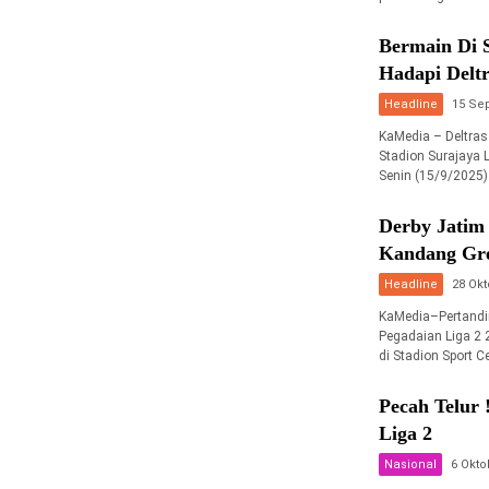
Bermain Di 
Hadapi Deltr
Headline
15 Se
KaMedia – Deltras
Stadion Surajaya
Senin (15/9/2025).
Derby Jatim 
Kandang Gre
Headline
28 Okt
KaMedia–Pertandin
Pegadaian Liga 2 
di Stadion Sport 
Pecah Telur 
Liga 2
Nasional
6 Okto