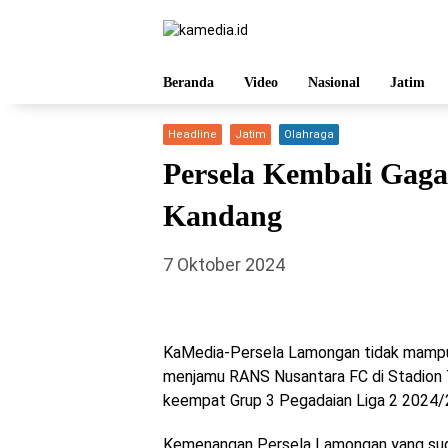
Langsung
ke
konten
Beranda
Video
Nasional
Jatim
Headline
Jatim
Olahraga
Persela Kembali Gag
Kandang
7 Oktober 2024
KaMedia-Persela Lamongan tidak mamp
menjamu RANS Nusantara FC di Stadion 
keempat Grup 3 Pegadaian Liga 2 2024/25
Kemenangan Persela Lamongan yang suda