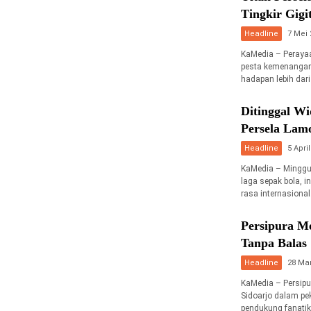
Tingkir Gigi
Headline
7 Mei 
KaMedia – Peraya
pesta kemenangan
hadapan lebih dari
Ditinggal Wi
Persela Lam
Headline
5 Apri
KaMedia – Minggu 
laga sepak bola, i
rasa internasional
Persipura M
Tanpa Balas
Headline
28 Mar
KaMedia – Persipu
Sidoarjo dalam pe
pendukung fanatik