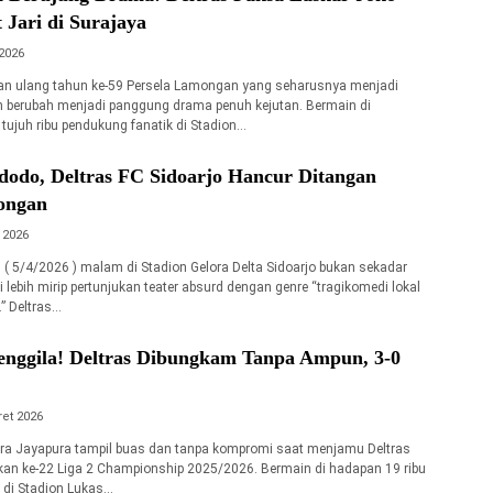
t Jari di Surajaya
2026
an ulang tahun ke-59 Persela Lamongan yang seharusnya menjadi
 berubah menjadi panggung drama penuh kejutan. Bermain di
 tujuh ribu pendukung fanatik di Stadion…
dodo, Deltras FC Sidoarjo Hancur Ditangan
ongan
l 2026
( 5/4/2026 ) malam di Stadion Gelora Delta Sidoarjo bukan sekadar
ni lebih mirip pertunjukan teater absurd dengan genre “tragikomedi lokal
.” Deltras…
enggila! Deltras Dibungkam Tanpa Ampun, 3-0
et 2026
ra Jayapura tampil buas dan tanpa kompromi saat menjamu Deltras
kan ke-22 Liga 2 Championship 2025/2026. Bermain di hadapan 19 ribu
 di Stadion Lukas…