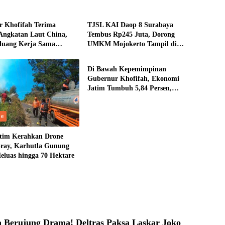
ne
Ekonomi
 Khofifah Terima
TJSL KAI Daop 8 Surabaya
 Angkatan Laut China,
Tembus Rp245 Juta, Dorong
luang Kerja Sama
UMKM Mojokerto Tampil di
Ekonomi
i Perkapalan
Indonesia Fashion Week 2026
Di Bawah Kepemimpinan
Gubernur Khofifah, Ekonomi
Jatim Tumbuh 5,84 Persen,
Kemiskinan dan Pengangguran
Turun
ne
tim Kerahkan Drone
ray, Karhutla Gunung
luas hingga 70 Hektare
a Berujung Drama! Deltras Paksa Laskar Joko