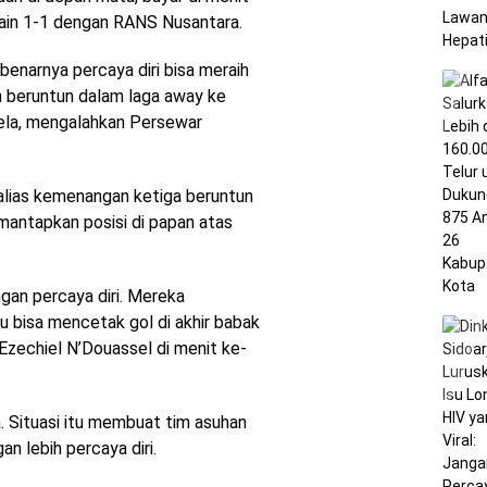
main 1-1 dengan RANS Nusantara.
benarnya percaya diri bisa meraih
 beruntun dalam laga away ke
sela, mengalahkan Persewar
alias kemenangan ketiga beruntun
ntapkan posisi di papan atas
gan percaya diri. Mereka
u bisa mencetak gol di akhir babak
Ezechiel N’Douassel di menit ke-
. Situasi itu membuat tim asuhan
n lebih percaya diri.