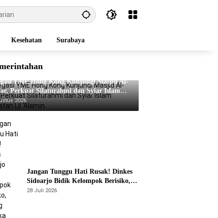
Kesehatan
Surabaya
merintahan
egasi YME Hong Kong Kunjungi Masjid Al-
ar, Perkuat Silaturahmi dan Syiar Islam
matan Lil ‘Alamin
ustus 2026
Jangan Tunggu Hati Rusak! Dinkes
Sidoarjo Bidik Kelompok Berisiko,
Perang Terbuka Lawan Hepatitis
28 Juli 2026