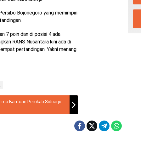
n Persibo Bojonegoro yang memimpin
tandingan.
n 7 poin dan di posisi 4 ada
ngkan RANS Nusantara kini ada di
i empat pertandingan. Yakni menang
a
erima Bantuan Pemkab Sidoarjo