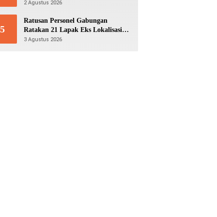
Masih Bertahan Menunggu
2 Agustus 2026
Evakuasi
Ratusan Personel Gabungan
5
Ratakan 21 Lapak Eks Lokalisasi
Krengseng
3 Agustus 2026