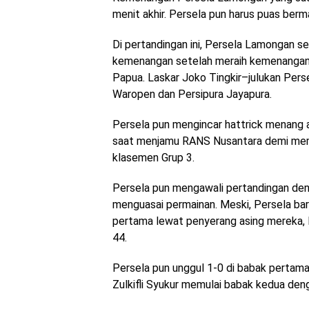
menit akhir. Persela pun harus puas ber
Di pertandingan ini, Persela Lamongan se
kemenangan setelah meraih kemenangan
Papua. Laskar Joko Tingkir–julukan Per
Waropen dan Persipura Jayapura.
Persela pun mengincar hattrick menang 
saat menjamu RANS Nusantara demi mema
klasemen Grup 3.
Persela pun mengawali pertandingan den
menguasai permainan. Meski, Persela bar
pertama lewat penyerang asing mereka, 
44.
Persela pun unggul 1-0 di babak pertama
Zulkifli Syukur memulai babak kedua denga