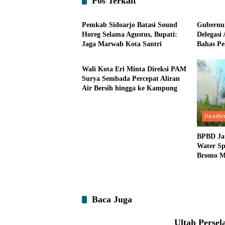
Pos Terkait
Headline
Headli
Pemkab Sidoarjo Batasi Sound
Gubernur
Horeg Selama Agustus, Bupati:
Delegasi
Jaga Marwah Kota Santri
Bahas Pe
Ekonomi
Teknolog
Wali Kota Eri Minta Direksi PAM
Surya Sembada Percepat Aliran
Air Bersih hingga ke Kampung
Headli
BPBD Ja
Water Sp
Bromo Me
Baca Juga
Ultah Persel