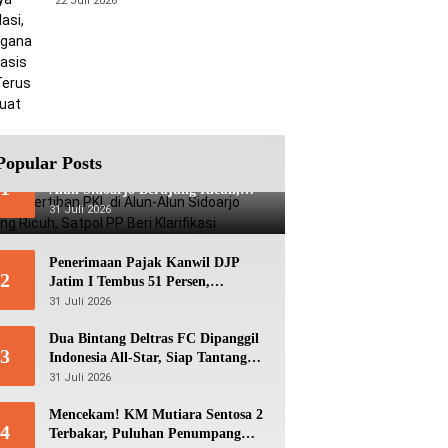
22 Juli 2026
Berbasis Data Terus Diperkuat
Popular Posts
Viral! Penertiban PKL di Alun-
1
Alun Sidoarjo Berujung Ricuh,
Satpol PP Beri Klarifikasi
31 Juli 2026
Penerimaan Pajak Kanwil DJP
2
Jatim I Tembus 51 Persen,
Optimistis Capai Target Rp56,3
31 Juli 2026
Triliun
Dua Bintang Deltras FC Dipanggil
3
Indonesia All-Star, Siap Tantang
Aston Villa di GBK
31 Juli 2026
Mencekam! KM Mutiara Sentosa 2
4
Terbakar, Puluhan Penumpang