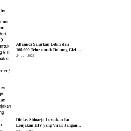
Alfamidi Salurkan Lebih dari
160.000 Telur untuk Dukung Gizi 875
Anak di 26 Kabupaten/Kota
24 Juli 2026
Dinkes Sidoarjo Luruskan Isu
Lonjakan HIV yang Viral: Jangan
Percaya Spekulasi, Penanganan