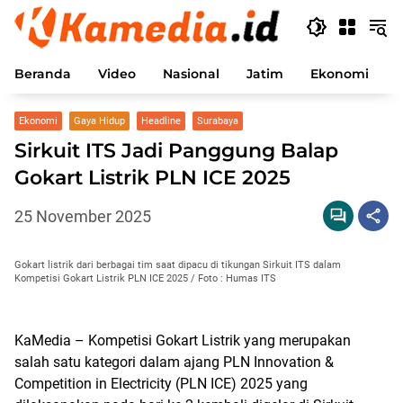
Langsung
ke
konten
Beranda
Video
Nasional
Jatim
Ekonomi
P
Ekonomi
Gaya Hidup
Headline
Surabaya
Sirkuit ITS Jadi Panggung Balap
Gokart Listrik PLN ICE 2025
25 November 2025
Gokart listrik dari berbagai tim saat dipacu di tikungan Sirkuit ITS dalam
Kompetisi Gokart Listrik PLN ICE 2025 / Foto : Humas ITS
KaMedia – Kompetisi Gokart Listrik yang merupakan
salah satu kategori dalam ajang PLN Innovation &
Competition in Electricity (PLN ICE) 2025 yang