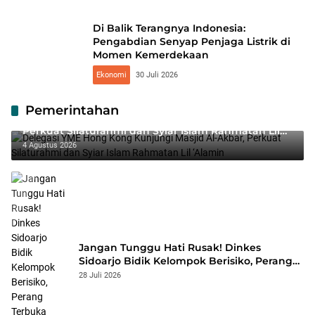
Di Balik Terangnya Indonesia:
Pengabdian Senyap Penjaga Listrik di
Momen Kemerdekaan
Ekonomi
30 Juli 2026
Pemerintahan
Delegasi YME Hong Kong Kunjungi Masjid Al-Akbar,
Perkuat Silaturahmi dan Syiar Islam Rahmatan Lil
‘Alamin
4 Agustus 2026
Jangan Tunggu Hati Rusak! Dinkes
Sidoarjo Bidik Kelompok Berisiko, Perang
Terbuka Lawan Hepatitis
28 Juli 2026