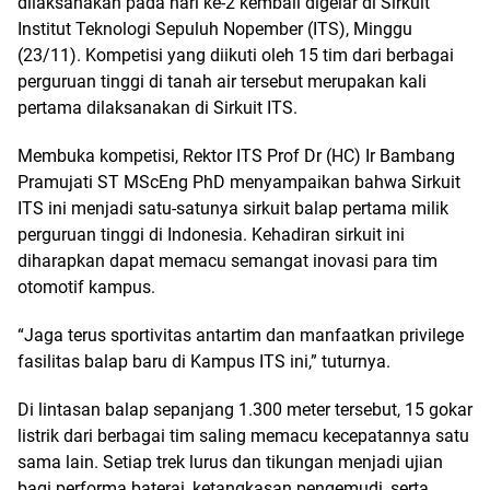
dilaksanakan pada hari ke-2 kembali digelar di Sirkuit
Institut Teknologi Sepuluh Nopember (ITS), Minggu
(23/11). Kompetisi yang diikuti oleh 15 tim dari berbagai
perguruan tinggi di tanah air tersebut merupakan kali
pertama dilaksanakan di Sirkuit ITS.
Membuka kompetisi, Rektor ITS Prof Dr (HC) Ir Bambang
Pramujati ST MScEng PhD menyampaikan bahwa Sirkuit
ITS ini menjadi satu-satunya sirkuit balap pertama milik
perguruan tinggi di Indonesia. Kehadiran sirkuit ini
diharapkan dapat memacu semangat inovasi para tim
otomotif kampus.
“Jaga terus sportivitas antartim dan manfaatkan privilege
fasilitas balap baru di Kampus ITS ini,” tuturnya.
Di lintasan balap sepanjang 1.300 meter tersebut, 15 gokar
listrik dari berbagai tim saling memacu kecepatannya satu
sama lain. Setiap trek lurus dan tikungan menjadi ujian
bagi performa baterai, ketangkasan pengemudi, serta