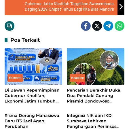
Gubernur Jatim Khofifah Targetkan Swasembada
Daging 2029: Empat Tahun Lagi Kita Bisa Mandiri!
Pos Terkait
Ekonomi
Headline
Di Bawah Kepemimpinan
Pencarian Berakhir Duka,
Gubernur Khofifah,
Dua Pendaki Gunung
Ekonomi Jatim Tumbuh
Piramid Bondowoso
Headline
Headline
5,84 Persen, Kemiskinan
Ditemukan Meninggal
dan Pengangguran Turun
Risma Dorong Mahasiswa
Integrasi NIK dan IKD
Baru ITS Jadi Agen
Surabaya Lahirkan
Perubahan
Penghargaan Perlinsos
Ekonomi