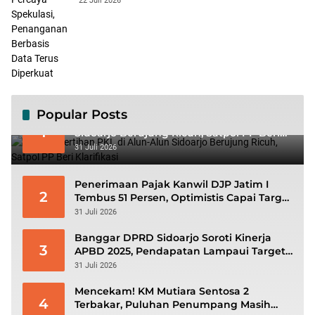
22 Juli 2026
Diperkuat
Popular Posts
Viral! Penertiban PKL di Alun-Alun
1
Sidoarjo Berujung Ricuh, Satpol PP Beri
Klarifikasi
31 Juli 2026
Penerimaan Pajak Kanwil DJP Jatim I
2
Tembus 51 Persen, Optimistis Capai Target
Rp56,3 Triliun
31 Juli 2026
Banggar DPRD Sidoarjo Soroti Kinerja
3
APBD 2025, Pendapatan Lampaui Target
dan Defisit Berbalik Jadi Surplus
31 Juli 2026
Mencekam! KM Mutiara Sentosa 2
4
Terbakar, Puluhan Penumpang Masih