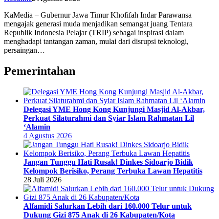
KaMedia – Gubernur Jawa Timur Khofifah Indar Parawansa
mengajak generasi muda menjadikan semangat juang Tentara
Republik Indonesia Pelajar (TRIP) sebagai inspirasi dalam
menghadapi tantangan zaman, mulai dari disrupsi teknologi,
persaingan…
Pemerintahan
Delegasi YME Hong Kong Kunjungi Masjid Al-Akbar,
Perkuat Silaturahmi dan Syiar Islam Rahmatan Lil
‘Alamin
4 Agustus 2026
Jangan Tunggu Hati Rusak! Dinkes Sidoarjo Bidik
Kelompok Berisiko, Perang Terbuka Lawan Hepatitis
28 Juli 2026
Alfamidi Salurkan Lebih dari 160.000 Telur untuk
Dukung Gizi 875 Anak di 26 Kabupaten/Kota