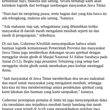
kebutuhan bayi, mukena dan sarung. Secara bertahap kami akan
kirimkan logistik dari berbagai sumbangan masyarakat Jawa Timur.
“Hari-hari ini menjelang puasa, tentu bagian dari yang kita bawa ini
ada telengkung, mukena ada sarung ,”katanya.
“Ada makanan siap saji, sebagaimana yang dibutuhkan ketika
masyarakat di daerah masih mengalami musibah seperti ini dan
masih di pengungsian,” imbuhnya.
Di sisi lain, Gubernur Khofifah menyampaikan bahwa selain
bantuan logistik kemanusiaan Pemerintah Provinsi dan masyarakat
Jawa Timur juga memberikan dukungan secara spiritual dengan
menggelar sholat ghoib di Masjid Nasional Al Akbar Surabaya pada
Jumat (5/12). Begitu juga pesantren Tebuireng yang setiap hari
menggelar sholat ghoib untuk mendoakan para korban meninggal
dunia.
“Jadi masyarakat di Jawa Timur memberikan doa secara maksimal
dan masif untuk masyarakat yang mengalami musibah, sehingga
kira-kira ini bisa memberseiringi antara pendekatan spiritual yang
kami lakukan dan bantuan yang kami sampaikan,” katanya.
Gubernur perempuan pertama di Jatim ini juga menyampaikan duka
cita mendalam atas terjadinya musibah banjir bandang dan tanah
longsor yang terjadi di Aceh yang mengakibatkan puluhan jiwa