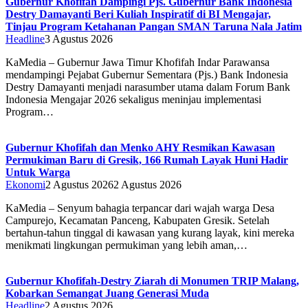
Gubernur Khofifah Dampingi Pjs. Gubernur Bank Indonesia
Destry Damayanti Beri Kuliah Inspiratif di BI Mengajar,
Tinjau Program Ketahanan Pangan SMAN Taruna Nala Jatim
Headline
3 Agustus 2026
KaMedia – Gubernur Jawa Timur Khofifah Indar Parawansa
mendampingi Pejabat Gubernur Sementara (Pjs.) Bank Indonesia
Destry Damayanti menjadi narasumber utama dalam Forum Bank
Indonesia Mengajar 2026 sekaligus meninjau implementasi
Program…
Gubernur Khofifah dan Menko AHY Resmikan Kawasan
Permukiman Baru di Gresik, 166 Rumah Layak Huni Hadir
Untuk Warga
Ekonomi
2 Agustus 2026
2 Agustus 2026
KaMedia – Senyum bahagia terpancar dari wajah warga Desa
Campurejo, Kecamatan Panceng, Kabupaten Gresik. Setelah
bertahun-tahun tinggal di kawasan yang kurang layak, kini mereka
menikmati lingkungan permukiman yang lebih aman,…
Gubernur Khofifah-Destry Ziarah di Monumen TRIP Malang,
Kobarkan Semangat Juang Generasi Muda
Headline
2 Agustus 2026