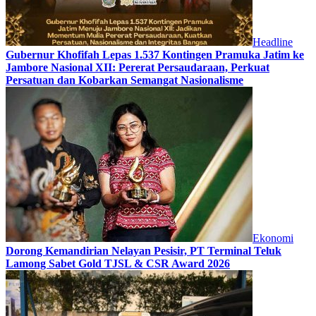
Headline
Gubernur Khofifah Lepas 1.537 Kontingen Pramuka Jatim ke
Jambore Nasional XII: Pererat Persaudaraan, Perkuat
Persatuan dan Kobarkan Semangat Nasionalisme
Ekonomi
Dorong Kemandirian Nelayan Pesisir, PT Terminal Teluk
Lamong Sabet Gold TJSL & CSR Award 2026