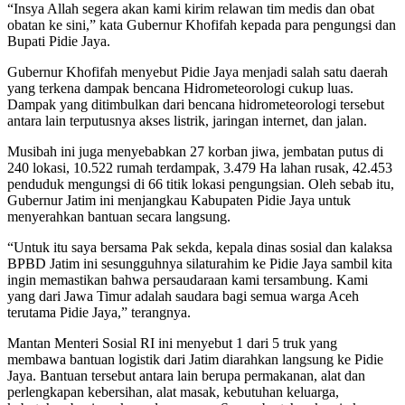
“Insya Allah segera akan kami kirim relawan tim medis dan obat
obatan ke sini,” kata Gubernur Khofifah kepada para pengungsi dan
Bupati Pidie Jaya.
Gubernur Khofifah menyebut Pidie Jaya menjadi salah satu daerah
yang terkena dampak bencana Hidrometeorologi cukup luas.
Dampak yang ditimbulkan dari bencana hidrometeorologi tersebut
antara lain terputusnya akses listrik, jaringan internet, dan jalan.
Musibah ini juga menyebabkan 27 korban jiwa, jembatan putus di
240 lokasi, 10.522 rumah terdampak, 3.479 Ha lahan rusak, 42.453
penduduk mengungsi di 66 titik lokasi pengungsian. Oleh sebab itu,
Gubernur Jatim ini menjangkau Kabupaten Pidie Jaya untuk
menyerahkan bantuan secara langsung.
“Untuk itu saya bersama Pak sekda, kepala dinas sosial dan kalaksa
BPBD Jatim ini sesungguhnya silaturahim ke Pidie Jaya sambil kita
ingin memastikan bahwa persaudaraan kami tersambung. Kami
yang dari Jawa Timur adalah saudara bagi semua warga Aceh
terutama Pidie Jaya,” terangnya.
Mantan Menteri Sosial RI ini menyebut 1 dari 5 truk yang
membawa bantuan logistik dari Jatim diarahkan langsung ke Pidie
Jaya. Bantuan tersebut antara lain berupa permakanan, alat dan
perlengkapan kebersihan, alat masak, kebutuhan keluarga,