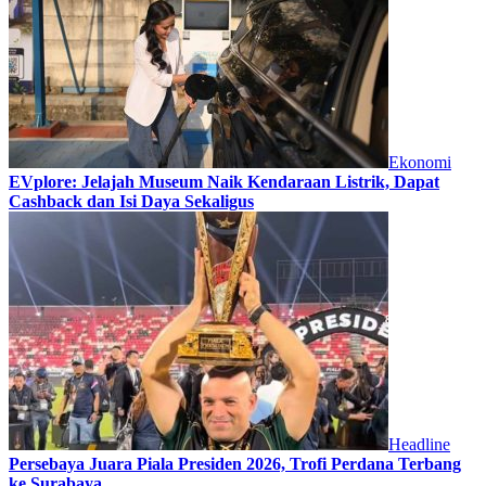
Ekonomi
EVplore: Jelajah Museum Naik Kendaraan Listrik, Dapat
Cashback dan Isi Daya Sekaligus
Headline
Persebaya Juara Piala Presiden 2026, Trofi Perdana Terbang
ke Surabaya