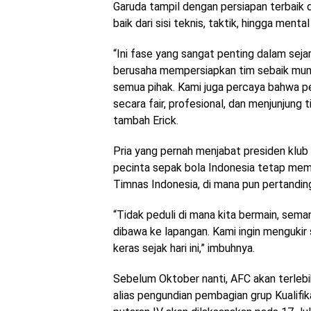
Garuda tampil dengan persiapan terbaik di
baik dari sisi teknis, taktik, hingga menta
“Ini fase yang sangat penting dalam seja
berusaha mempersiapkan tim sebaik mung
semua pihak. Kami juga percaya bahwa p
secara fair, profesional, dan menjunjung 
tambah Erick.
Pria yang pernah menjabat presiden klub I
pecinta sepak bola Indonesia tetap me
Timnas Indonesia, di mana pun pertandin
“Tidak peduli di mana kita bermain, sema
dibawa ke lapangan. Kami ingin mengukir se
keras sejak hari ini,” imbuhnya.
Sebelum Oktober nanti, AFC akan terleb
alias pengundian pembagian grup Kualifik