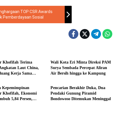
enghargaan TOP CSR Awards
uk Pemberdayaan Sosial
ne
Ekonomi
 Khofifah Terima
Wali Kota Eri Minta Direksi PAM
 Angkatan Laut China,
Surya Sembada Percepat Aliran
luang Kerja Sama
Air Bersih hingga ke Kampung
i
Headline
i Perkapalan
h Kepemimpinan
Pencarian Berakhir Duka, Dua
r Khofifah, Ekonomi
Pendaki Gunung Piramid
mbuh 5,84 Persen,
Bondowoso Ditemukan Meninggal
nan dan Pengangguran