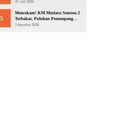
Aston Villa di GBK
31 Juli 2026
Mencekam! KM Mutiara Sentosa 2
5
Terbakar, Puluhan Penumpang
Masih Bertahan Menunggu
2 Agustus 2026
Evakuasi