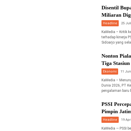
Disentil Bup
Miliaran Dig
Headline
25 Jul
KaMedia – Kritik k
terhadap kinerja 
Sidoarjo yang sel
Nonton Pial
Tiga Stasiun
Ekonomi
11 Jun
KaMedia – Menung
Dunia 2026, PT Ke
pengalaman baru 
PSSI Percep
Pimpin Jati
Headline
19 Apr
KaMedia — PSSI be