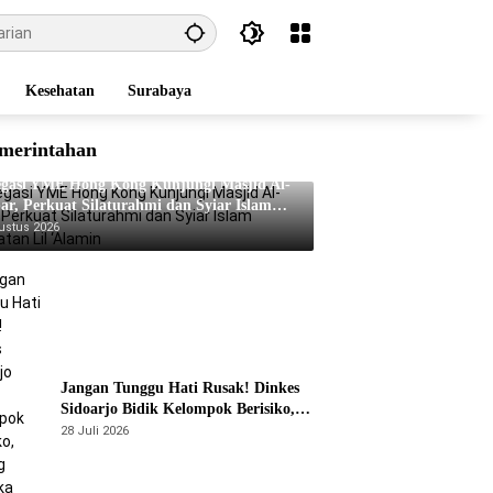
Kesehatan
Surabaya
merintahan
egasi YME Hong Kong Kunjungi Masjid Al-
ar, Perkuat Silaturahmi dan Syiar Islam
matan Lil ‘Alamin
ustus 2026
Jangan Tunggu Hati Rusak! Dinkes
Sidoarjo Bidik Kelompok Berisiko,
Perang Terbuka Lawan Hepatitis
28 Juli 2026