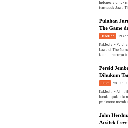
Indonesia untuk m
termasuk Jawa Tim
Puluhan Jur
The Game da
Headline
19 Apr
KaMedia – Puluhan
Laws of The Game 
Narasumbernya bu
Persid Jembe
Dihukum Ta
Jatim
20 Januar
KaMedia – Alih-ali
buruk sepak bola n
pelaksana membua
John Herdma
Arsitek Leve