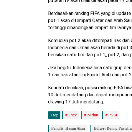
putaran IV akan dilaksanakan pada 17 Ju
Berdasarkan ranking FIFA yang di update
pot 1 akan ditempati Qatar dan Arab Sau
tertinggi dibandingkan empat tim lainnya.
Kemudian pot 2 akan ditempati Irak dan 
Indonesia dan Oman akan berada di pot 
berisikan satu tim dari pot 1,, pot 2, dan 
Jika begitu, Indonesia bisa satu grup de
1 dan Irak atau Uni Emirat Arab dari pot 2
Kendati demikian, posisi ranking FIFA bi
10 Juli mendatang dan dapat mempengar
drawing 17 Juli mendatang.
Tag:
Erick
pildun
PSSI
Penulis: Hasan Ahza
Editor: Donny Pasteliu