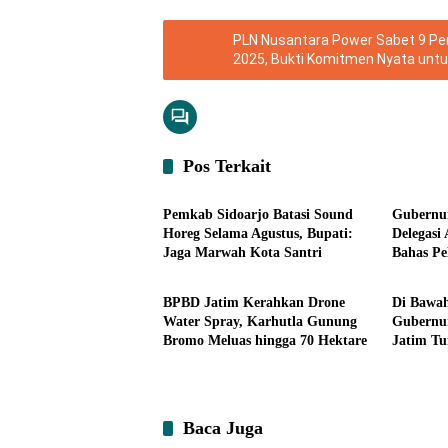
PLN Nusantara Power Sabet 9 P
2025, Bukti Komitmen Nyata unt
Pos Terkait
Headline
Headli
Pemkab Sidoarjo Batasi Sound
Gubernur
Horeg Selama Agustus, Bupati:
Delegasi
Jaga Marwah Kota Santri
Bahas Pe
Headline
Ekonom
Teknolog
BPBD Jatim Kerahkan Drone
Di Bawa
Water Spray, Karhutla Gunung
Gubernu
Bromo Meluas hingga 70 Hektare
Jatim Tu
Kemiski
Turun
Baca Juga