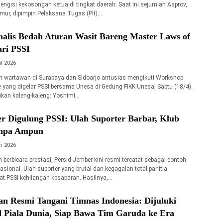
engisi kekosongan ketua di tingkat daerah. Saat ini sejumlah Asprov,
ur, dipimpin Pelaksana Tugas (Plt)….
nalis Bedah Aturan Wasit Bareng Master Laws of
ri PSSI
il 2026
 wartawan di Surabaya dan Sidoarjo antusias mengikuti Workshop
yang digelar PSSI bersama Unesa di Gedung FIKK Unesa, Sabtu (18/4).
kan kaleng-kaleng: Yoshimi…
r Digulung PSSI: Ulah Suporter Barbar, Klub
npa Ampun
i 2026
h berbicara prestasi, Persid Jember kini resmi tercatat sebagai contoh
asional. Ulah suporter yang brutal dan kegagalan total panitia
t PSSI kehilangan kesabaran. Hasilnya,…
n Resmi Tangani Timnas Indonesia: Dijuluki
l Piala Dunia, Siap Bawa Tim Garuda ke Era