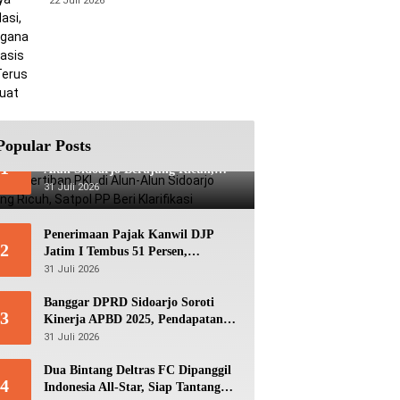
22 Juli 2026
Berbasis Data Terus Diperkuat
Popular Posts
Viral! Penertiban PKL di Alun-
1
Alun Sidoarjo Berujung Ricuh,
Satpol PP Beri Klarifikasi
31 Juli 2026
Penerimaan Pajak Kanwil DJP
2
Jatim I Tembus 51 Persen,
Optimistis Capai Target Rp56,3
31 Juli 2026
Triliun
Banggar DPRD Sidoarjo Soroti
3
Kinerja APBD 2025, Pendapatan
Lampaui Target dan Defisit
31 Juli 2026
Berbalik Jadi Surplus
Dua Bintang Deltras FC Dipanggil
4
Indonesia All-Star, Siap Tantang