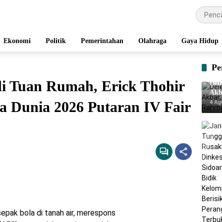
Ekonomi
Politik
Pemerintahan
Olahraga
Gaya Hidup
Pe
di Tuan Rumah, Erick Thohir
Del
Akb
Rah
la Dunia 2026 Putaran IV Fair
4 Ag
epak bola di tanah air, merespons