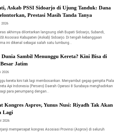
ati, Askab PSSI Sidoarjo di Ujung Tanduk: Dana
elontorkan, Prestasi Masih Tanda Tanya
i 2026
eras akhirnya dilontarkan langsung oleh Bupati Sidoarjo, Subandi,
PSSI Asosiasi Kabupaten (Askab) Sidoarjo. Di tengah kebanggaan
ama ini dikenal sebagai salah satu lumbung…
a Dunia Sambil Menunggu Kereta? Kini Bisa di
 Besar Jatim
i 2026
gu kereta kini tak lagi membosankan. Menyambut gegap gempita Piala
reta Api Indonesia (Persero) Daerah Operasi 8 Surabaya menghadirkan
bagi para penumpang dengan…
at Kongres Asprov, Yunus Nusi: Riyadh Tak Akan
m Lagi
il 2026
rjanji mempercepat kongres Asosiasi Provinsi (Asprov) di seluruh