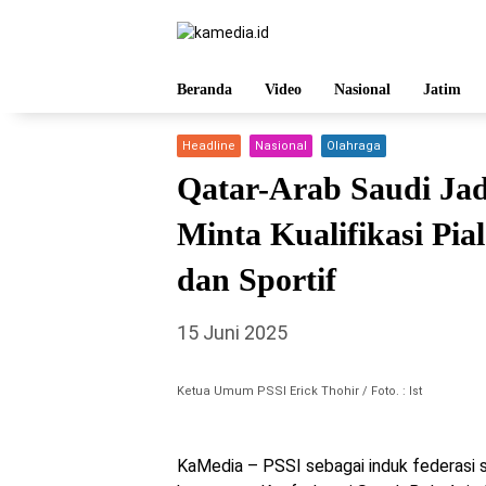
Langsung
ke
konten
Beranda
Video
Nasional
Jatim
Headline
Nasional
Olahraga
Qatar-Arab Saudi Ja
Minta Kualifikasi Pia
dan Sportif
15 Juni 2025
Ketua Umum PSSI Erick Thohir / Foto. : Ist
KaMedia – PSSI sebagai induk federasi s