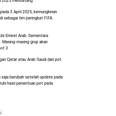
li 2025 mendatang.
 pada 3 April 2025, kemungkinan
di sebagai tim peringkat FIFA
Uni Emirat Arab. Sementara
3. Masing-masing grup akan
pot 3.
ngan Qatar atau Arab Saudi dari pot
.
sa saja berubah setelah update pada
uhi hasil penentuan pot pada
s