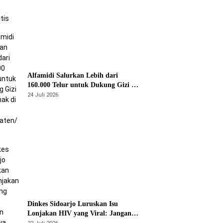
Alfamidi Salurkan Lebih dari
160.000 Telur untuk Dukung Gizi 875
Anak di 26 Kabupaten/Kota
24 Juli 2026
Dinkes Sidoarjo Luruskan Isu
Lonjakan HIV yang Viral: Jangan
Percaya Spekulasi, Penanganan