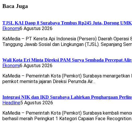
Baca Juga
TJSL KAI Daop 8 Surabaya Tembus Rp245 Juta, Dorong UMKM 
Ekonomi
6 Agustus 2026
KaMedia – PT Kereta Api Indonesia (Persero) Daerah Operasi
Tanggung Jawab Sosial dan Lingkungan (TJSL). Sepanjang Se
Wali Kota Eri Minta Direksi PAM Surya Sembada Percepat Alir
Ekonomi
6 Agustus 2026
KaMedia – Pemerintah Kota (Pemkot) Surabaya menargetkan laya
pemkot meminta jajaran Direksi Perumda Air…
Integrasi NIK dan IKD Surabaya Lahirkan Penghargaan Perlin
Headline
5 Agustus 2026
KaMedia – Pemerintah Kota (Pemkot) Surabaya kembali menorehk
berhasil meraih Peringkat 1 Kategori Capaian Face Recognitio