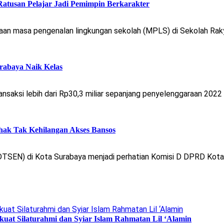
atusan Pelajar Jadi Pemimpin Berkarakter
aan masa pengenalan lingkungan sekolah (MPLS) di Sekolah Raky
abaya Naik Kelas
saksi lebih dari Rp30,3 miliar sepanjang penyelenggaraan 2022 
hak Tak Kehilangan Akses Bansos
TSEN) di Kota Surabaya menjadi perhatian Komisi D DPRD Kota 
uat Silaturahmi dan Syiar Islam Rahmatan Lil ‘Alamin