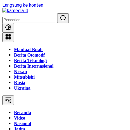
Langsung ke konten
Manfaat Buah
Berita Otomotif
Berita Teknologi
Berita Internasional
Nissan
Mitsubishi
Rusia
Ukraina
Beranda
Video
Nasional
Jatim