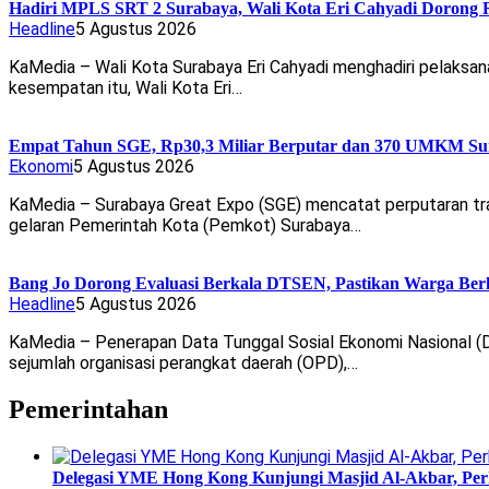
Hadiri MPLS SRT 2 Surabaya, Wali Kota Eri Cahyadi Dorong R
Headline
5 Agustus 2026
KaMedia – Wali Kota Surabaya Eri Cahyadi menghadiri pelaksan
kesempatan itu, Wali Kota Eri…
Empat Tahun SGE, Rp30,3 Miliar Berputar dan 370 UMKM Sur
Ekonomi
5 Agustus 2026
KaMedia – Surabaya Great Expo (SGE) mencatat perputaran tran
gelaran Pemerintah Kota (Pemkot) Surabaya…
Bang Jo Dorong Evaluasi Berkala DTSEN, Pastikan Warga Ber
Headline
5 Agustus 2026
KaMedia – Penerapan Data Tunggal Sosial Ekonomi Nasional (D
sejumlah organisasi perangkat daerah (OPD),…
Pemerintahan
Delegasi YME Hong Kong Kunjungi Masjid Al-Akbar, Perk