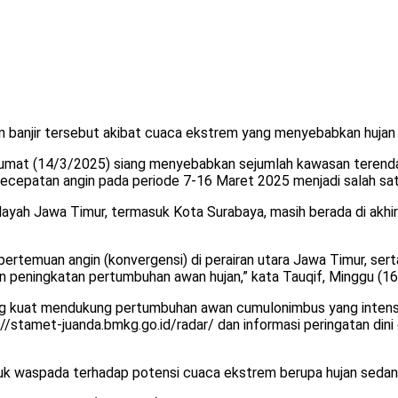
banjir tersebut akibat cuaca ekstrem yang menyebabkan hujan 
mat (14/3/2025) siang menyebabkan sejumlah kawasan terendam b
epatan angin pada periode 7-16 Maret 2025 menjadi salah satu
h Jawa Timur, termasuk Kota Surabaya, masih berada di akhir m
pertemuan angin (konvergensi) di perairan utara Jawa Timur, se
kan peningkatan pertumbuhan awan hujan,” kata Tauqif, Minggu (1
 yang kuat mendukung pertumbuhan awan cumulonimbus yang intens
s://stamet-juanda.bmkg.go.id/radar/ dan informasi peringatan dini
 waspada terhadap potensi cuaca ekstrem berupa hujan sedang hi