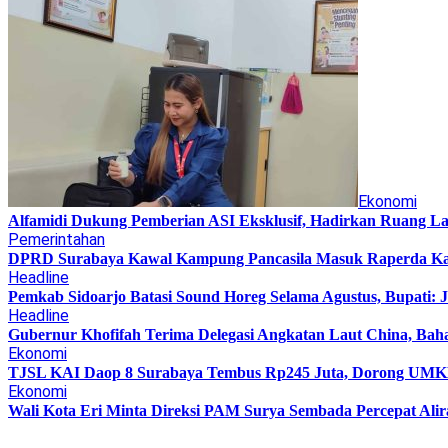
Ekonomi
Alfamidi Dukung Pemberian ASI Eksklusif, Hadirkan Ruang La
Pemerintahan
DPRD Surabaya Kawal Kampung Pancasila Masuk Raperda K
Headline
Pemkab Sidoarjo Batasi Sound Horeg Selama Agustus, Bupati: 
Headline
Gubernur Khofifah Terima Delegasi Angkatan Laut China, Bah
Ekonomi
TJSL KAI Daop 8 Surabaya Tembus Rp245 Juta, Dorong UMKM 
Ekonomi
Wali Kota Eri Minta Direksi PAM Surya Sembada Percepat Alir