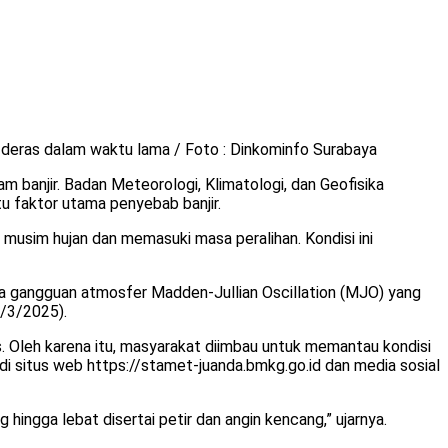
deras dalam waktu lama / Foto : Dinkominfo Surabaya
anjir. Badan Meteorologi, Klimatologi, dan Geofisika
 faktor utama penyebab banjir.
usim hujan dan memasuki masa peralihan. Kondisi ini
rta gangguan atmosfer Madden-Jullian Oscillation (MJO) yang
6/3/2025).
. Oleh karena itu, masyarakat diimbau untuk memantau kondisi
 di situs web https://stamet-juanda.bmkg.go.id dan media sosial
ngga lebat disertai petir dan angin kencang,” ujarnya.