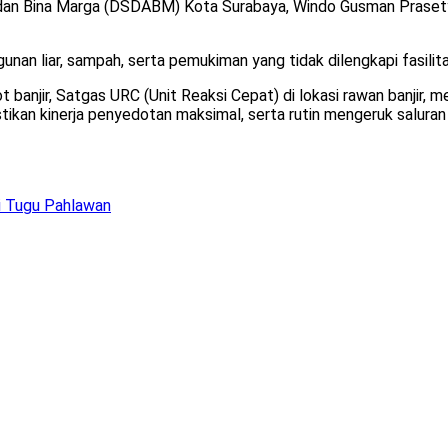
r dan Bina Marga (DSDABM) Kota Surabaya, Windo Gusman Prase
an liar, sampah, serta pemukiman yang tidak dilengkapi fasilitas
banjir, Satgas URC (Unit Reaksi Cepat) di lokasi rawan banjir, m
an kinerja penyedotan maksimal, serta rutin mengeruk salura
i Tugu Pahlawan