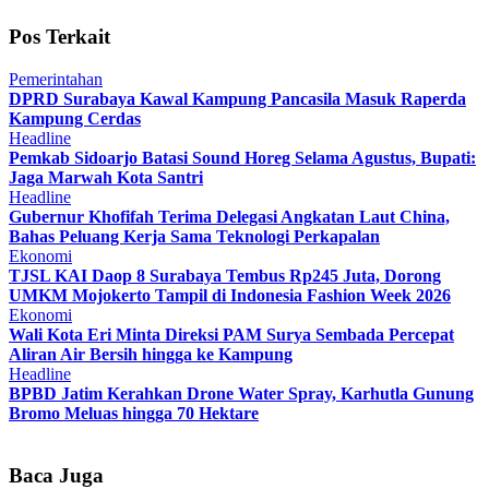
Pos Terkait
Pemerintahan
DPRD Surabaya Kawal Kampung Pancasila Masuk Raperda
Kampung Cerdas
Headline
Pemkab Sidoarjo Batasi Sound Horeg Selama Agustus, Bupati:
Jaga Marwah Kota Santri
Headline
Gubernur Khofifah Terima Delegasi Angkatan Laut China,
Bahas Peluang Kerja Sama Teknologi Perkapalan
Ekonomi
TJSL KAI Daop 8 Surabaya Tembus Rp245 Juta, Dorong
UMKM Mojokerto Tampil di Indonesia Fashion Week 2026
Ekonomi
Wali Kota Eri Minta Direksi PAM Surya Sembada Percepat
Aliran Air Bersih hingga ke Kampung
Headline
BPBD Jatim Kerahkan Drone Water Spray, Karhutla Gunung
Bromo Meluas hingga 70 Hektare
Baca Juga