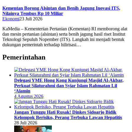
Kementan Borong Alsintan dan Benih Jagung Inovasi ITS,
Nilainya Tembus Rp 10 Miliar
Ekonomi
23 Juli 2026
KaMedia – Kementerian Pertanian (Kementan) RI memborong alat
dan mesin pertanian (alsintan) serta benih jagung hasil riset Institut
Teknologi Sepuluh Nopember (ITS). Langkah ini menjadi bentuk
dukungan pemerintah terhadap hilirisasi…
Pemerintahan
Delegasi YME Hong Kong Kunjungi Masjid Al-Akbar,
Perkuat Silaturahmi dan Syiar Islam Rahmatan Lil
‘Alamin
4 Agustus 2026
Jangan Tunggu Hati Rusak! Dinkes Sidoarjo Bidik
Kelompok Berisiko, Perang Terbuka Lawan Hepatitis
28 Juli 2026