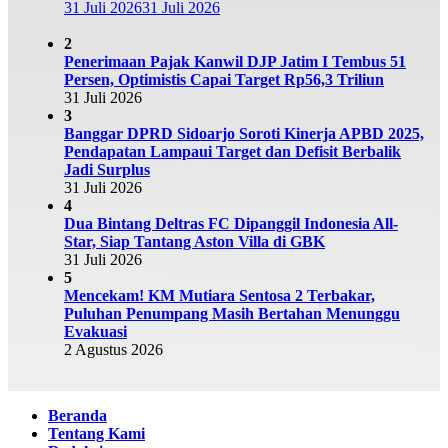
31 Juli 2026
31 Juli 2026
2
Penerimaan Pajak Kanwil DJP Jatim I Tembus 51
Persen, Optimistis Capai Target Rp56,3 Triliun
31 Juli 2026
3
Banggar DPRD Sidoarjo Soroti Kinerja APBD 2025,
Pendapatan Lampaui Target dan Defisit Berbalik
Jadi Surplus
31 Juli 2026
4
Dua Bintang Deltras FC Dipanggil Indonesia All-
Star, Siap Tantang Aston Villa di GBK
31 Juli 2026
5
Mencekam! KM Mutiara Sentosa 2 Terbakar,
Puluhan Penumpang Masih Bertahan Menunggu
Evakuasi
2 Agustus 2026
Beranda
Tentang Kami