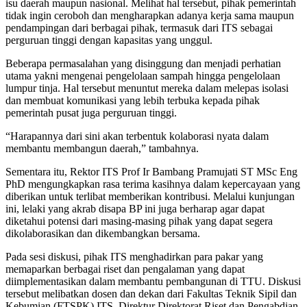
isu daerah maupun nasional. Melihat hal tersebut, pihak pemerintah
tidak ingin ceroboh dan mengharapkan adanya kerja sama maupun
pendampingan dari berbagai pihak, termasuk dari ITS sebagai
perguruan tinggi dengan kapasitas yang unggul.
Beberapa permasalahan yang disinggung dan menjadi perhatian
utama yakni mengenai pengelolaan sampah hingga pengelolaan
lumpur tinja. Hal tersebut menuntut mereka dalam melepas isolasi
dan membuat komunikasi yang lebih terbuka kepada pihak
pemerintah pusat juga perguruan tinggi.
“Harapannya dari sini akan terbentuk kolaborasi nyata dalam
membantu membangun daerah,” tambahnya.
Sementara itu, Rektor ITS Prof Ir Bambang Pramujati ST MSc Eng
PhD mengungkapkan rasa terima kasihnya dalam kepercayaan yang
diberikan untuk terlibat memberikan kontribusi. Melalui kunjungan
ini, lelaki yang akrab disapa BP ini juga berharap agar dapat
diketahui potensi dari masing-masing pihak yang dapat segera
dikolaborasikan dan dikembangkan bersama.
Pada sesi diskusi, pihak ITS menghadirkan para pakar yang
memaparkan berbagai riset dan pengalaman yang dapat
diimplementasikan dalam membantu pembangunan di TTU. Diskusi
tersebut melibatkan dosen dan dekan dari Fakultas Teknik Sipil dan
Kebumian (FTSPK) ITS, Direktur Direktorat Riset dan Pengabdian