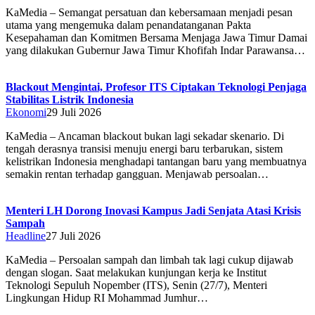
KaMedia – Semangat persatuan dan kebersamaan menjadi pesan
utama yang mengemuka dalam penandatanganan Pakta
Kesepahaman dan Komitmen Bersama Menjaga Jawa Timur Damai
yang dilakukan Gubernur Jawa Timur Khofifah Indar Parawansa…
Blackout Mengintai, Profesor ITS Ciptakan Teknologi Penjaga
Stabilitas Listrik Indonesia
Ekonomi
29 Juli 2026
KaMedia – Ancaman blackout bukan lagi sekadar skenario. Di
tengah derasnya transisi menuju energi baru terbarukan, sistem
kelistrikan Indonesia menghadapi tantangan baru yang membuatnya
semakin rentan terhadap gangguan. Menjawab persoalan…
Menteri LH Dorong Inovasi Kampus Jadi Senjata Atasi Krisis
Sampah
Headline
27 Juli 2026
KaMedia – Persoalan sampah dan limbah tak lagi cukup dijawab
dengan slogan. Saat melakukan kunjungan kerja ke Institut
Teknologi Sepuluh Nopember (ITS), Senin (27/7), Menteri
Lingkungan Hidup RI Mohammad Jumhur…