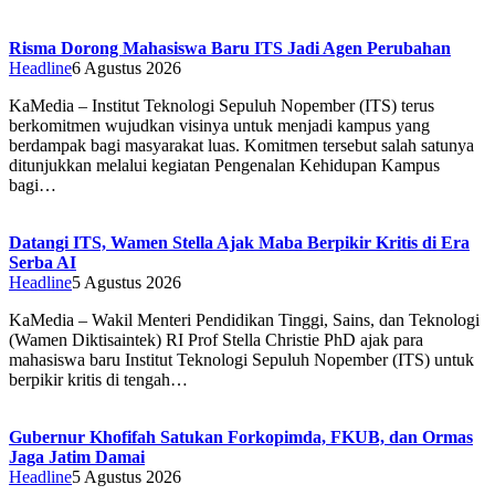
Risma Dorong Mahasiswa Baru ITS Jadi Agen Perubahan
Headline
6 Agustus 2026
KaMedia – Institut Teknologi Sepuluh Nopember (ITS) terus
berkomitmen wujudkan visinya untuk menjadi kampus yang
berdampak bagi masyarakat luas. Komitmen tersebut salah satunya
ditunjukkan melalui kegiatan Pengenalan Kehidupan Kampus
bagi…
Datangi ITS, Wamen Stella Ajak Maba Berpikir Kritis di Era
Serba AI
Headline
5 Agustus 2026
KaMedia – Wakil Menteri Pendidikan Tinggi, Sains, dan Teknologi
(Wamen Diktisaintek) RI Prof Stella Christie PhD ajak para
mahasiswa baru Institut Teknologi Sepuluh Nopember (ITS) untuk
berpikir kritis di tengah…
Gubernur Khofifah Satukan Forkopimda, FKUB, dan Ormas
Jaga Jatim Damai
Headline
5 Agustus 2026