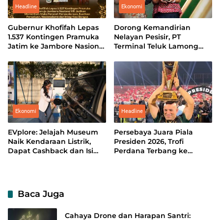
Headline
Ekonomi
Gubernur Khofifah Lepas
Dorong Kemandirian
1.537 Kontingen Pramuka
Nelayan Pesisir, PT
Jatim ke Jambore Nasional
Terminal Teluk Lamong
XII: Pererat Persaudaraan,
Sabet Gold TJSL & CSR
Perkuat Persatuan dan
Award 2026
Kobarkan Semangat
Nasionalisme
Ekonomi
Headline
EVplore: Jelajah Museum
Persebaya Juara Piala
Naik Kendaraan Listrik,
Presiden 2026, Trofi
Dapat Cashback dan Isi
Perdana Terbang ke
Daya Sekaligus
Surabaya
Baca Juga
Cahaya Drone dan Harapan Santri: