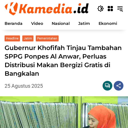
Langsung
ke
konten
Beranda
Video
Nasional
Jatim
Ekonomi
P
Headline
Jatim
Pemerintahan
Gubernur Khofifah Tinjau Tambahan
SPPG Ponpes Al Anwar, Perluas
Distribusi Makan Bergizi Gratis di
Bangkalan
25 Agustus 2025