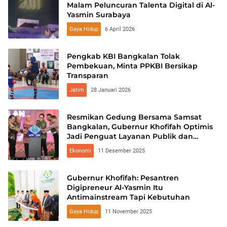
Malam Peluncuran Talenta Digital di Al-
Yasmin Surabaya
Gaya Hidup
6 April 2026
Pengkab KBI Bangkalan Tolak
Pembekuan, Minta PPKBI Bersikap
Transparan
Jatim
28 Januari 2026
Resmikan Gedung Bersama Samsat
Bangkalan, Gubernur Khofifah Optimis
Jadi Penguat Layanan Publik dan
Sistem Digitalisasi Nasional
Ekonomi
11 Desember 2025
Gubernur Khofifah: Pesantren
Digipreneur Al-Yasmin Itu
Antimainstream Tapi Kebutuhan
Gaya Hidup
11 November 2025