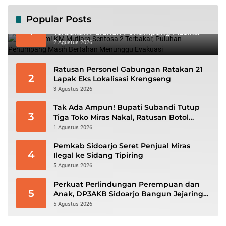
Popular Posts
Mencekam! KM Mutiara Sentosa 2
1
Terbakar, Puluhan Penumpang Masih
Bertahan Menunggu Evakuasi
2 Agustus 2026
Ratusan Personel Gabungan Ratakan 21
2
Lapak Eks Lokalisasi Krengseng
3 Agustus 2026
Tak Ada Ampun! Bupati Subandi Tutup
3
Tiga Toko Miras Nakal, Ratusan Botol
Disita
1 Agustus 2026
Pemkab Sidoarjo Seret Penjual Miras
4
Ilegal ke Sidang Tipiring
5 Agustus 2026
Perkuat Perlindungan Perempuan dan
5
Anak, DP3AKB Sidoarjo Bangun Jejaring
hingga Tingkat Desa
5 Agustus 2026