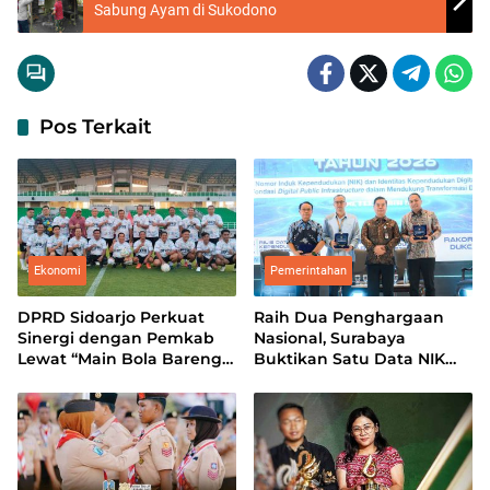
Sabung Ayam di Sukodono
Pos Terkait
Ekonomi
Pemerintahan
DPRD Sidoarjo Perkuat
Raih Dua Penghargaan
Sinergi dengan Pemkab
Nasional, Surabaya
Lewat “Main Bola Bareng”
Buktikan Satu Data NIK
di Gelora Delta
Pacu Pertumbuhan
Ekonomi