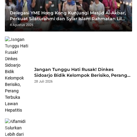
Delegasi YME Hong Kong Kunjungi Masjid Al-Akbar,
Perkuat Silaturahmi dan Syiar Islam Rahmatan Lil
‘Alamin
4 Agustus 2026
Jangan Tunggu Hati Rusak! Dinkes
Sidoarjo Bidik Kelompok Berisiko, Perang
Terbuka Lawan Hepatitis
28 Juli 2026