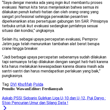
“Saya dengar mereka ada yang ingin ikut membantu proses
evakuasi. Namun kita terus menjelaskan bahwa semua ini
dilakukan penuh kehati-hatian dan oleh orang-orang yang
sangat profesional sehingga perwakilan pesantren
diperkenankan atas persetujuan gabungan tim SAR. Prinsipnya
terbuka untuk ikut evakuasi sedangkan jumlahnya sesuai
situasi dan kondisi,” ungkapnya.
Selain itu, sebagai upaya percepatan evakuasi, Pemprov
Jatim juga telah menurunkan tambahan alat berat berupa
crane hingga breaker.
“Jadi berbagai upaya percepatan sebenarnya sudah dilakukan
tapi semuanya tetap dilakukan dengan sangat hati-hati karena
kita harus melakukan kewaspadaan karena disana masih ada
santri-santri dan harus mendapatkan perlakuan yang baik,”
pungkasnya.
Tag:
DVI
Khofifah
Polda
Penulis: Wawan
Editor: Ferdiansyah
Askab PSSI Sidoarjo Gulirkan Liga U-10 dan U-12, Puji Daryo :
Stop Pencurian Umur dan Silang Data !