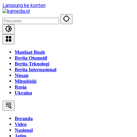
Langsung ke konten
Manfaat Buah
Berita Otomotif
Berita Teknologi
Berita Internasional
Nissan
Mitsubishi
Rusia
Ukraina
Beranda
Video
Nasional
Jatim