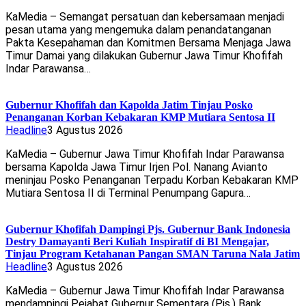
KaMedia – Semangat persatuan dan kebersamaan menjadi
pesan utama yang mengemuka dalam penandatanganan
Pakta Kesepahaman dan Komitmen Bersama Menjaga Jawa
Timur Damai yang dilakukan Gubernur Jawa Timur Khofifah
Indar Parawansa…
Gubernur Khofifah dan Kapolda Jatim Tinjau Posko
Penanganan Korban Kebakaran KMP Mutiara Sentosa II
Headline
3 Agustus 2026
KaMedia – Gubernur Jawa Timur Khofifah Indar Parawansa
bersama Kapolda Jawa Timur Irjen Pol. Nanang Avianto
meninjau Posko Penanganan Terpadu Korban Kebakaran KMP
Mutiara Sentosa II di Terminal Penumpang Gapura…
Gubernur Khofifah Dampingi Pjs. Gubernur Bank Indonesia
Destry Damayanti Beri Kuliah Inspiratif di BI Mengajar,
Tinjau Program Ketahanan Pangan SMAN Taruna Nala Jatim
Headline
3 Agustus 2026
KaMedia – Gubernur Jawa Timur Khofifah Indar Parawansa
mendampingi Pejabat Gubernur Sementara (Pjs.) Bank