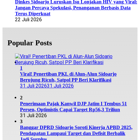
Dinkes Sidoarjo Luruskan Isu Lonjakan HIV yang Viral:
Jangan Percaya Spekulasi, Penanganan Berbasis Data
Terus Diperkuat
22 Juli 2026
Popular Posts
1
Viral! Penertiban PKL di Alun-Alun Sidoarjo
Berujung Ricuh, Satpol PP Beri Klarifikasi
31 Juli 2026
31 Juli 2026
2
Penerimaan Pajak Kanwil DJP Jatim I Tembus 51
Persen, Optimistis Capai Target Rp56,3 Triliun
31 Juli 2026
3
Banggar DPRD Sidoarjo Soroti Kinerja APBD 2025,
Pendapatan Lampaui Target dan Defisit Berbalik
Jadi Surplus