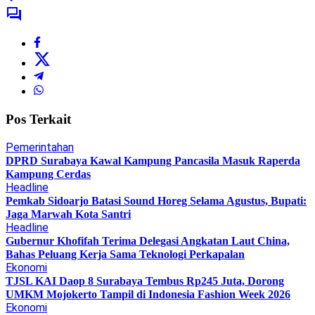
Pos Terkait
Pemerintahan
DPRD Surabaya Kawal Kampung Pancasila Masuk Raperda
Kampung Cerdas
Headline
Pemkab Sidoarjo Batasi Sound Horeg Selama Agustus, Bupati:
Jaga Marwah Kota Santri
Headline
Gubernur Khofifah Terima Delegasi Angkatan Laut China,
Bahas Peluang Kerja Sama Teknologi Perkapalan
Ekonomi
TJSL KAI Daop 8 Surabaya Tembus Rp245 Juta, Dorong
UMKM Mojokerto Tampil di Indonesia Fashion Week 2026
Ekonomi