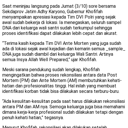
Saat meninjau langsung pada Jumat (3/10) sore bersama
Sekdaprov Jatim Adhy Karyono, Gubernur Khofifah
menyampaikan apresiasi kepada Tim DVI Polri yang sejak
awal sudah bekerja di lokasi. Ia menegaskan, seluruh sampel
DNA dari keluarga wali santri sudah terkumpul sehingga
proses identifikasi dapat dilakukan lebih cepat dan akurat.
“Terima kasih kepada Tim DVI Ante Morten yang juga sudah
ada di lokasi sejak awal kejadian dan kemarin semua _sample_
DNA juga sudah diambil dari keluarga Wali Santri. Artinya
semua Insya Allah Well Prepared,” ujar Khofifah.
Meski sarana pendukung sudah lengkap, Khofifah
mengingatkan bahwa proses rekonsiliasi antara data Post
Mortem (PM) dan Ante Mortem (AM) membutuhkan kehati-
hatian dan profesionalitas tinggi. Hal inilah yang membuat
identifikasi korban tidak bisa dilakukan secara terburu-buru.
“Ada kesulitan-kesulitan pada saat harus dilakukan rekonsiliasi
antara PM dan AM nya. Semoga keluarga juga bisa memahami
dimana kerja-kerja profesional sudah dilakukan tetapi dengan
penuh kehati hatian,” tegasnya.
Menurut Khofifah, rekonsiliasi akan dilakukan setelah