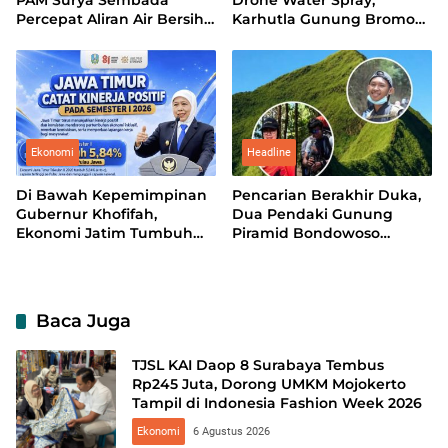
PAM Surya Sembada
Drone Water Spray,
Percepat Aliran Air Bersih
Karhutla Gunung Bromo
hingga ke Kampung
Meluas hingga 70 Hektare
Ekonomi
Headline
Di Bawah Kepemimpinan
Pencarian Berakhir Duka,
Gubernur Khofifah,
Dua Pendaki Gunung
Ekonomi Jatim Tumbuh
Piramid Bondowoso
5,84 Persen, Kemiskinan
Ditemukan Meninggal
dan Pengangguran Turun
Baca Juga
TJSL KAI Daop 8 Surabaya Tembus
Rp245 Juta, Dorong UMKM Mojokerto
Tampil di Indonesia Fashion Week 2026
Ekonomi
6 Agustus 2026