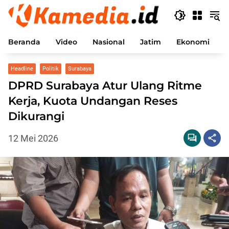
Langsung
ke
konten
Beranda
Video
Nasional
Jatim
Ekonomi
P
Headline
Politik
Surabaya
DPRD Surabaya Atur Ulang Ritme
Kerja, Kuota Undangan Reses
Dikurangi
12 Mei 2026