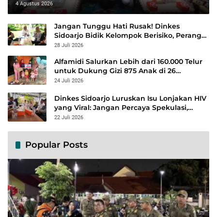
‘Alamin
4 Agustus 2026
Jangan Tunggu Hati Rusak! Dinkes
Sidoarjo Bidik Kelompok Berisiko, Perang
Terbuka Lawan Hepatitis
28 Juli 2026
Alfamidi Salurkan Lebih dari 160.000 Telur
untuk Dukung Gizi 875 Anak di 26
Kabupaten/Kota
24 Juli 2026
Dinkes Sidoarjo Luruskan Isu Lonjakan HIV
yang Viral: Jangan Percaya Spekulasi,
Penanganan Berbasis Data Terus
22 Juli 2026
Diperkuat
Popular Posts