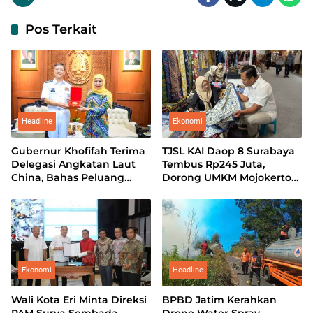
Pos Terkait
Headline
Ekonomi
Gubernur Khofifah Terima
TJSL KAI Daop 8 Surabaya
Delegasi Angkatan Laut
Tembus Rp245 Juta,
China, Bahas Peluang
Dorong UMKM Mojokerto
Kerja Sama Teknologi
Tampil di Indonesia
Perkapalan
Fashion Week 2026
Ekonomi
Headline
Wali Kota Eri Minta Direksi
BPBD Jatim Kerahkan