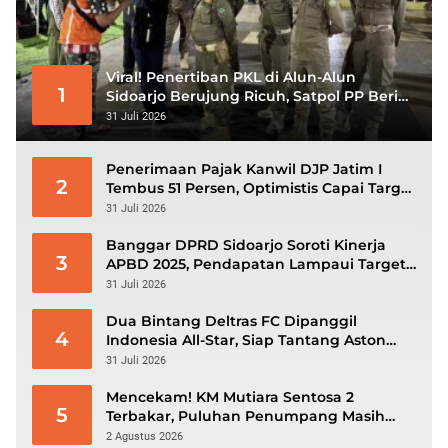
Viral! Penertiban PKL di Alun-Alun
1
Sidoarjo Berujung Ricuh, Satpol PP Beri
Klarifikasi
31 Juli 2026
Penerimaan Pajak Kanwil DJP Jatim I
2
Tembus 51 Persen, Optimistis Capai Target
Rp56,3 Triliun
31 Juli 2026
Banggar DPRD Sidoarjo Soroti Kinerja
3
APBD 2025, Pendapatan Lampaui Target
dan Defisit Berbalik Jadi Surplus
31 Juli 2026
Dua Bintang Deltras FC Dipanggil
4
Indonesia All-Star, Siap Tantang Aston
Villa di GBK
31 Juli 2026
Mencekam! KM Mutiara Sentosa 2
5
Terbakar, Puluhan Penumpang Masih
Bertahan Menunggu Evakuasi
2 Agustus 2026