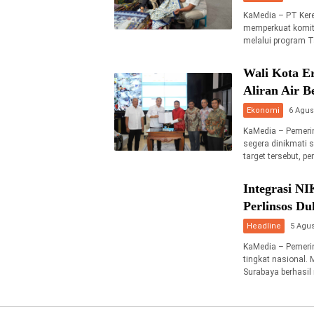
KaMedia – PT Kere
memperkuat komit
melalui program 
Wali Kota E
Aliran Air 
Ekonomi
6 Agus
KaMedia – Pemerin
segera dinikmati 
target tersebut, p
Integrasi N
Perlinsos D
Headline
5 Agus
KaMedia – Pemerin
tingkat nasional. 
Surabaya berhasil