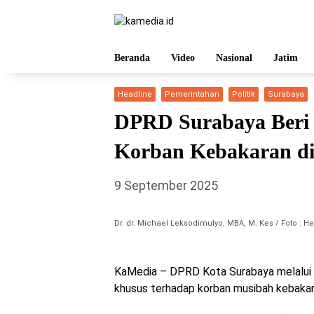
Langsung
ke
konten
Beranda
Video
Nasional
Jatim
Headline
Pemerintahan
Politik
Surabaya
DPRD Surabaya Beri 
Korban Kebakaran d
9 September 2025
Dr. dr. Michael Leksodimulyo, MBA, M. Kes / Foto : 
KaMedia – DPRD Kota Surabaya melalui 
khusus terhadap korban musibah kebakar