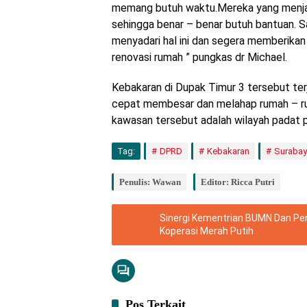
memang butuh waktu.Mereka yang menjad
sehingga benar – benar butuh bantuan. 
menyadari hal ini dan segera memberika
renovasi rumah ” pungkas dr Michael.
Kebakaran di Dupak Timur 3 tersebut terjad
cepat membesar dan melahap rumah – ru
kawasan tersebut adalah wilayah padat 
Tag:
DPRD
Kebakaran
Suraba
Penulis: Wawan
Editor: Ricca Putri
Sinergi Kementrian BUMN Dan Pem
Koperasi Merah Putih
Pos Terkait