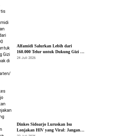
Alfamidi Salurkan Lebih dari
160.000 Telur untuk Dukung Gizi 875
Anak di 26 Kabupaten/Kota
24 Juli 2026
Dinkes Sidoarjo Luruskan Isu
Lonjakan HIV yang Viral: Jangan
Percaya Spekulasi, Penanganan