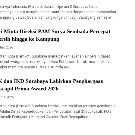
ta Api Indonesia (Persero) Daerah Operasi 8 Surabaya terus
mennya dalam menghadirkan manfaat berkelanjutan bagi masyarakat
Tanggung Jawab Sosial dan Lingkungan (TJSL). Sepanjang Semester…
ri Minta Direksi PAM Surya Sembada Percepat
Bersih hingga ke Kampung
tus 2026
tah Kota (Pemkot) Surabaya menargetkan layanan air bersih dapat
seluruh warga di setiap wilayah Kota Pahlawan. Untuk mewujudkan
emkot meminta jajaran Direksi Perumda Air…
IK dan IKD Surabaya Lahirkan Penghargaan
ukcapil Prima Award 2026
tus 2026
tah Kota (Pemkot) Surabaya kembali menorehkan prestasi gemilang di
Melalui Dinas Kependudukan dan Pencatatan Sipil (Disdukcapil), Kota
 meraih Peringkat 1 Kategori Capaian Face Recognition…