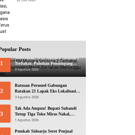
22 Juli 2026
Berbasis Data Terus Diperkuat
Popular Posts
Mencekam! KM Mutiara Sentosa 2
1
Terbakar, Puluhan Penumpang
Masih Bertahan Menunggu
2 Agustus 2026
Evakuasi
Ratusan Personel Gabungan
2
Ratakan 21 Lapak Eks Lokalisasi
Krengseng
3 Agustus 2026
Tak Ada Ampun! Bupati Subandi
3
Tutup Tiga Toko Miras Nakal,
Ratusan Botol Disita
1 Agustus 2026
Pemkab Sidoarjo Seret Penjual