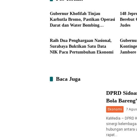
Headline
Headli
Gubernur Khofifah Tinjau
148 Jepr
Karhutla Bromo, Pastikan Operasi
Berebut 
Darat dan Water Bombing
Judes
Pemerintahan
Headli
Dimaksimalkan
Raih Dua Penghargaan Nasional,
Gubernur
Surabaya Buktikan Satu Data
Konting
NIK Pacu Pertumbuhan Ekonomi
Jambore 
Persauda
dan Kob
Nasional
Baca Juga
DPRD Sidoar
Bola Bareng”
Ekonomi
7 Agus
KaMedia – DPRD K
sinergi kelembaga
hubungan antara un
rapat…