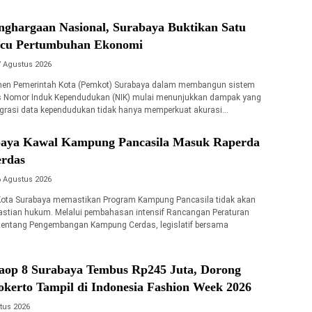
nghargaan Nasional, Surabaya Buktikan Satu
acu Pertumbuhan Ekonomi
7 Agustus 2026
en Pemerintah Kota (Pemkot) Surabaya dalam membangun sistem
is Nomor Induk Kependudukan (NIK) mulai menunjukkan dampak yang
egrasi data kependudukan tidak hanya memperkuat akurasi…
aya Kawal Kampung Pancasila Masuk Raperda
rdas
6 Agustus 2026
ota Surabaya memastikan Program Kampung Pancasila tidak akan
pastian hukum. Melalui pembahasan intensif Rancangan Peraturan
 tentang Pengembangan Kampung Cerdas, legislatif bersama
op 8 Surabaya Tembus Rp245 Juta, Dorong
rto Tampil di Indonesia Fashion Week 2026
tus 2026