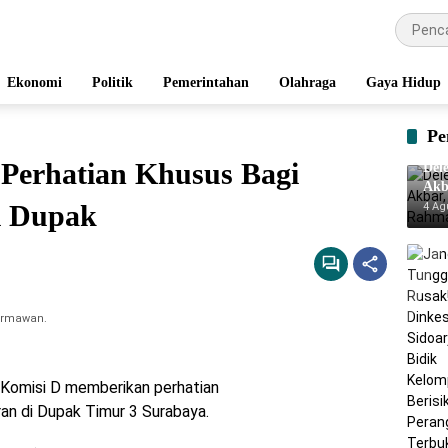
Ekonomi
Politik
Pemerintahan
Olahraga
Gaya Hidup
Pe
Perhatian Khusus Bagi
Del
Akb
Rah
i Dupak
4 Ag
Hermawan.
Komisi D memberikan perhatian
an di Dupak Timur 3 Surabaya.