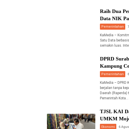
Raih Dua Pe
Data NIK P
Pemerintahan
KaMedia – Komitm
Satu Data berbas
semakin luas. Int
DPRD Surab
Kampung Ce
Pemerintahan
KaMedia – DPRD K
berjalan tanpa ke
Daerah (Raperda)
Pemerintah Kota…
TJSL KAI Da
UMKM Mojoke
Ekonomi
6 Agus