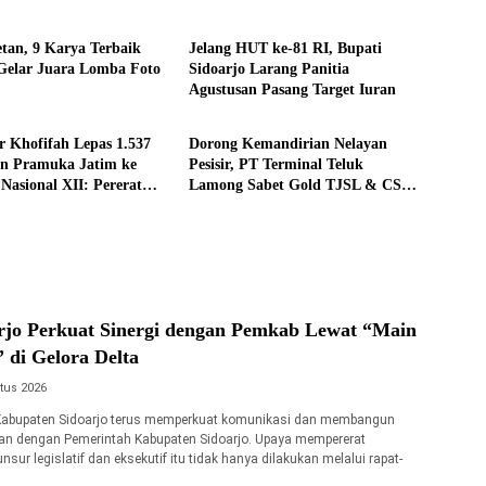
ne
Headline
etan, 9 Karya Terbaik
Jelang HUT ke-81 RI, Bupati
Gelar Juara Lomba Foto
Sidoarjo Larang Panitia
Agustusan Pasang Target Iuran
ne
Ekonomi
 Khofifah Lepas 1.537
Dorong Kemandirian Nelayan
en Pramuka Jatim ke
Pesisir, PT Terminal Teluk
Nasional XII: Pererat
Lamong Sabet Gold TJSL & CSR
raan, Perkuat Persatuan
Award 2026
arkan Semangat
isme
jo Perkuat Sinergi dengan Pemkab Lewat “Main
 di Gelora Delta
tus 2026
abupaten Sidoarjo terus memperkuat komunikasi dan membangun
an dengan Pemerintah Kabupaten Sidoarjo. Upaya mempererat
sur legislatif dan eksekutif itu tidak hanya dilakukan melalui rapat-