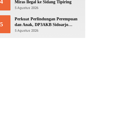
4
Miras Ilegal ke Sidang Tipiring
5 Agustus 2026
Perkuat Perlindungan Perempuan
5
dan Anak, DP3AKB Sidoarjo
Bangun Jejaring hingga Tingkat
5 Agustus 2026
Desa