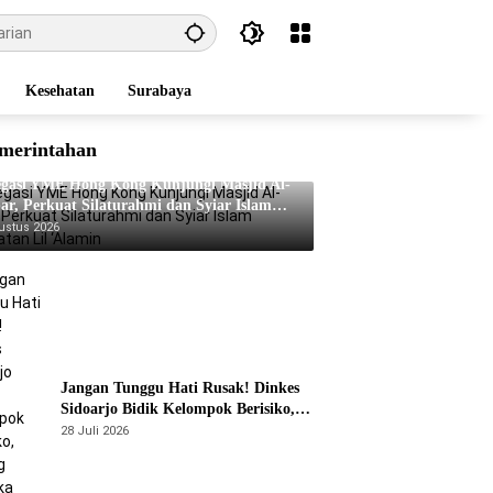
Kesehatan
Surabaya
merintahan
egasi YME Hong Kong Kunjungi Masjid Al-
ar, Perkuat Silaturahmi dan Syiar Islam
matan Lil ‘Alamin
ustus 2026
Jangan Tunggu Hati Rusak! Dinkes
Sidoarjo Bidik Kelompok Berisiko,
Perang Terbuka Lawan Hepatitis
28 Juli 2026