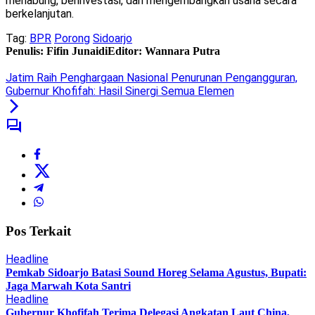
menabung, berinvestasi, dan mengembangkan usaha secara
berkelanjutan.
Tag:
BPR
Porong
Sidoarjo
Penulis: Fifin Junaidi
Editor: Wannara Putra
Jatim Raih Penghargaan Nasional Penurunan Pengangguran,
Gubernur Khofifah: Hasil Sinergi Semua Elemen
Pos Terkait
Headline
Pemkab Sidoarjo Batasi Sound Horeg Selama Agustus, Bupati:
Jaga Marwah Kota Santri
Headline
Gubernur Khofifah Terima Delegasi Angkatan Laut China,