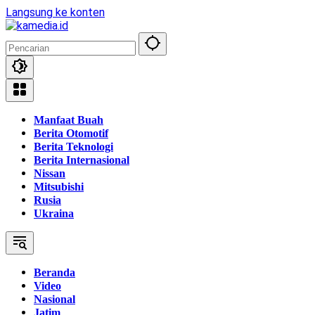
Langsung ke konten
Manfaat Buah
Berita Otomotif
Berita Teknologi
Berita Internasional
Nissan
Mitsubishi
Rusia
Ukraina
Beranda
Video
Nasional
Jatim