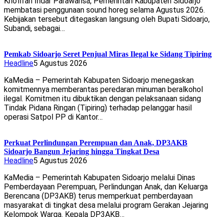
Khofifah Indar Parawansa, Pemerintah Kabupaten Sidoarjo
membatasi penggunaan sound horeg selama Agustus 2026.
Kebijakan tersebut ditegaskan langsung oleh Bupati Sidoarjo,
Subandi, sebagai…
Pemkab Sidoarjo Seret Penjual Miras Ilegal ke Sidang Tipiring
Headline
5 Agustus 2026
KaMedia – Pemerintah Kabupaten Sidoarjo menegaskan
komitmennya memberantas peredaran minuman beralkohol
ilegal. Komitmen itu dibuktikan dengan pelaksanaan sidang
Tindak Pidana Ringan (Tipiring) terhadap pelanggar hasil
operasi Satpol PP di Kantor…
Perkuat Perlindungan Perempuan dan Anak, DP3AKB
Sidoarjo Bangun Jejaring hingga Tingkat Desa
Headline
5 Agustus 2026
KaMedia – Pemerintah Kabupaten Sidoarjo melalui Dinas
Pemberdayaan Perempuan, Perlindungan Anak, dan Keluarga
Berencana (DP3AKB) terus memperkuat pemberdayaan
masyarakat di tingkat desa melalui program Gerakan Jejaring
Kelompok Warga. Kepala DP3AKB…