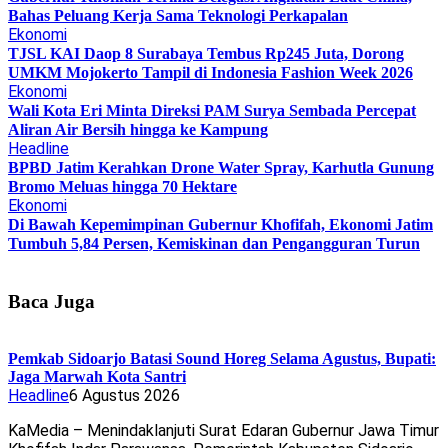
Bahas Peluang Kerja Sama Teknologi Perkapalan
Ekonomi
TJSL KAI Daop 8 Surabaya Tembus Rp245 Juta, Dorong
UMKM Mojokerto Tampil di Indonesia Fashion Week 2026
Ekonomi
Wali Kota Eri Minta Direksi PAM Surya Sembada Percepat
Aliran Air Bersih hingga ke Kampung
Headline
BPBD Jatim Kerahkan Drone Water Spray, Karhutla Gunung
Bromo Meluas hingga 70 Hektare
Ekonomi
Di Bawah Kepemimpinan Gubernur Khofifah, Ekonomi Jatim
Tumbuh 5,84 Persen, Kemiskinan dan Pengangguran Turun
Baca Juga
Pemkab Sidoarjo Batasi Sound Horeg Selama Agustus, Bupati:
Jaga Marwah Kota Santri
Headline
6 Agustus 2026
KaMedia – Menindaklanjuti Surat Edaran Gubernur Jawa Timur