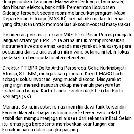
dengan undian Tabungan Masyarakat Sidoarjo (Tammasda)
dan hiburan elekton, bank milik Pemerintah Kabupaten
Sidoarjo tersebut secara resmi meluncurkan program Masa
Depan Emas Sidoarjo (MASJO), sebuah skema kredit emas
yang ditujukan untuk memperluas akses investasi masyarakat.
Peluncuran perdana program MASJO di Pasar Porong menjadi
langkah strategis BPR Delta Artha untuk memperkenalkan
instrumen investasi emas kepada masyarakat, khususnya para
pedagang dan pelaku usaha mikro yang selama ini lebih fokus
pada kebutuhan modal usaha sehari-hari.
Direktur PT BPR Delta Artha Perseroda, Sofia Nurkriabajati
Atmaja, ST., MM., mengatakan program Kredit MASO hadir
sebagai solusi investasi yang mudah diakses. Masyarakat
yang ingin menjadi nasabah cukup memenuhi persyaratan
sederhana berupa Kartu Tanda Penduduk (KTP) dan Kartu
Keluarga (KK).
Menurut Sofia, investasi emas memiliki daya tarik tersendiri
karena dikenal sebagai instrumen safe haven yang relatif
stabil dan mampu menjaga nilai aset dari tekanan inflasi. Selain
itu, emas juga berpotensi memberikan keuntungan dari
kenaikan harga dalam jangka panjang.