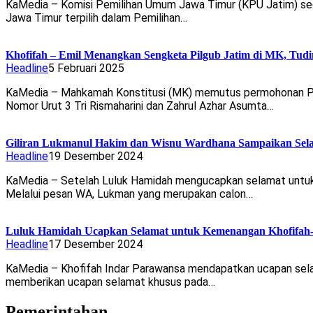
KaMedia – Komisi Pemilihan Umum Jawa Timur (KPU Jatim) seca
Jawa Timur terpilih dalam Pemilihan…
Khofifah – Emil Menangkan Sengketa Pilgub Jatim di MK, Tudi
Headline
5 Februari 2025
KaMedia – Mahkamah Konstitusi (MK) memutus permohonan Per
Nomor Urut 3 Tri Rismaharini dan Zahrul Azhar Asumta…
Giliran Lukmanul Hakim dan Wisnu Wardhana Sampaikan Sela
Headline
19 Desember 2024
KaMedia – Setelah Luluk Hamidah mengucapkan selamat untuk k
Melalui pesan WA, Lukman yang merupakan calon…
Luluk Hamidah Ucapkan Selamat untuk Kemenangan Khofifah-
Headline
17 Desember 2024
KaMedia – Khofifah Indar Parawansa mendapatkan ucapan selama
memberikan ucapan selamat khusus pada…
Pemerintahan