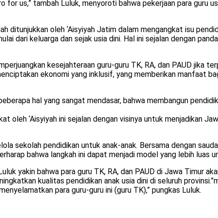
ro for us,” tambah Luluk, menyoroti bahwa pekerjaan para guru u
ditunjukkan oleh ‘Aisyiyah Jatim dalam mengangkat isu pendidik
i dari keluarga dan sejak usia dini. Hal ini sejalan dengan pan
perjuangkan kesejahteraan guru-guru TK, RA, dan PAUD jika terp
a menciptakan ekonomi yang inklusif, yang memberikan manfaat b
eberapa hal yang sangat mendasar, bahwa membangun pendidikan itu
at oleh ‘Aisyiyah ini sejalan dengan visinya untuk menjadikan 
lola sekolah pendidikan untuk anak-anak. Bersama dengan sauda
 berharap bahwa langkah ini dapat menjadi model yang lebih luas u
Luluk yakin bahwa para guru TK, RA, dan PAUD di Jawa Timur aka
ingkatkan kualitas pendidikan anak usia dini di seluruh provin
 menyelamatkan para guru-guru ini (guru TK),” pungkas Luluk.