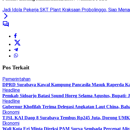
Jadi Idola Pekerja SKT Plant Kraksaan Probolinggo, Siap Menan
Pos Terkait
Pemerintahan
DPRD Surabaya Kawal Kampung Pancasila Masuk Raperda K
Headline
Pemkab Sidoarjo Batasi Sound Horeg Selama Agustus, Bupati: 
Headline
Gubernur Khofifah Terima Delegasi Angkatan Laut China, Bah
Ekonomi
TJSL KAI Daop 8 Surabaya Tembus Rp245 Juta, Dorong UMKM 
Ekonomi
Wali Kota Eri Minta Direksi PAM Surya Sembada Percepat Alir