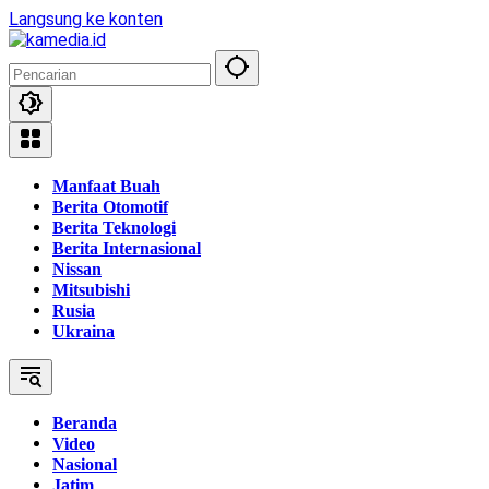
Langsung ke konten
Manfaat Buah
Berita Otomotif
Berita Teknologi
Berita Internasional
Nissan
Mitsubishi
Rusia
Ukraina
Beranda
Video
Nasional
Jatim