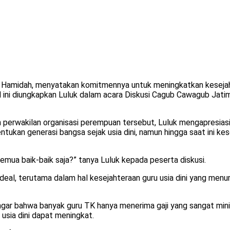
 Hamidah, menyatakan komitmennya untuk meningkatkan kesejaht
Hal ini diungkapkan Luluk dalam acara Diskusi Cagub Cawagub Jat
 perwakilan organisasi perempuan tersebut, Luluk mengapresiasi p
ntukan generasi bangsa sejak usia dini, namun hingga saat ini k
mua baik-baik saja?” tanya Luluk kepada peserta diskusi.
 ideal, terutama dalam hal kesejahteraan guru usia dini yang me
ar bahwa banyak guru TK hanya menerima gaji yang sangat minim, y
 usia dini dapat meningkat.