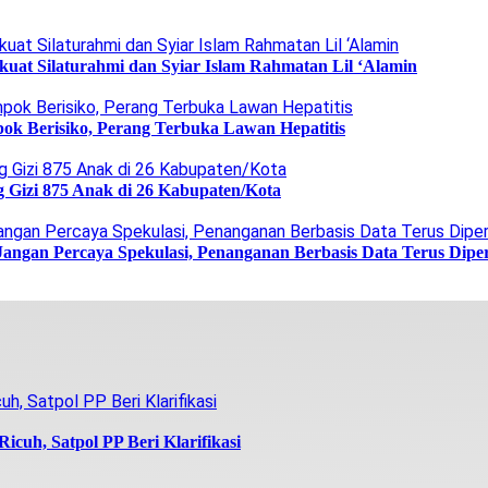
uat Silaturahmi dan Syiar Islam Rahmatan Lil ‘Alamin
ok Berisiko, Perang Terbuka Lawan Hepatitis
g Gizi 875 Anak di 26 Kabupaten/Kota
Jangan Percaya Spekulasi, Penanganan Berbasis Data Terus Dipe
icuh, Satpol PP Beri Klarifikasi