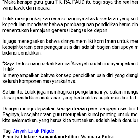
“Maka kenapa guru-guru TK, RA, PAUD itu bagi saya the real he
yang layak dari negara.
Luluk mengungkapkan rasa senangnya atas kesadaran yang sudah 
kepedulian mendasar bahwa pembangunan pendidikan harus dimula
menentukan kemajuan generasi bangsa ke depan.
Ia juga menegaskan bahwa dirinya memiliki komitmen untuk mem
kesejahteraan para pengajar usia dini adalah bagian dari upay
bidang pendidikan.
“Saya tadi senang sekali karena ‘Aisyiyah sudah menyampaikan b
Luluk.
Ia menyampaikan bahwa konsep pendidikan usia dini yang diangk
seluruh komponen masyarakatnya.
Selain itu, Luluk juga membagikan pengalamannya dalam menge
dasar pendidikan anak-anak yang berkualitas sejak usia dini. Ia
Dengan mengedepankan kesejahteraan para pengajar usia dini, 
Baginya, kesejahteraan guru merupakan kunci penting untuk men
kita selamatkan, yang harus kita tuntaskan, adalah lebih dahulu
Tag:
Aisyah
Luluk
Pilgub
Penulis: Lintang Kamandanu
Editor: Wannara Putra