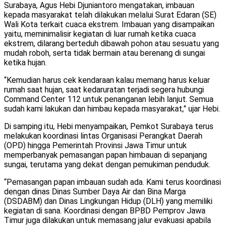
Surabaya, Agus Hebi Djuniantoro mengatakan, imbauan
kepada masyarakat telah dilakukan melalui Surat Edaran (SE)
Wali Kota terkait cuaca ekstrem. Imbauan yang disampaikan
yaitu, meminimalisir kegiatan di luar rumah ketika cuaca
ekstrem, dilarang berteduh dibawah pohon atau sesuatu yang
mudah roboh, serta tidak bermain atau berenang di sungai
ketika hujan.
“Kemudian harus cek kendaraan kalau memang harus keluar
rumah saat hujan, saat kedaruratan terjadi segera hubungi
Command Center 112 untuk penanganan lebih lanjut. Semua
sudah kami lakukan dan himbau kepada masyarakat,” ujar Hebi.
Di samping itu, Hebi menyampaikan, Pemkot Surabaya terus
melakukan koordinasi lintas Organisasi Perangkat Daerah
(OPD) hingga Pemerintah Provinsi Jawa Timur untuk
memperbanyak pemasangan papan himbauan di sepanjang
sungai, terutama yang dekat dengan pemukiman penduduk.
“Pemasangan papan imbauan sudah ada. Kami terus koordinasi
dengan dinas Dinas Sumber Daya Air dan Bina Marga
(DSDABM) dan Dinas Lingkungan Hidup (DLH) yang memiliki
kegiatan di sana. Koordinasi dengan BPBD Pemprov Jawa
Timur juga dilakukan untuk memasang jalur evakuasi apabila