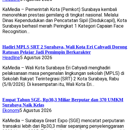
KaMedia – Pemerintah Kota (Pemkot) Surabaya kembali
menorehkan prestasi gemilang di tingkat nasional. Melalui
Dinas Kependudukan dan Pencatatan Sipil (Disdukcapil), Kota
Surabaya berhasil meraih Peringkat 1 Kategori Capaian Face
Recognition…
Hadiri MPLS SRT 2 Surabaya, Wali Kota Eri Cahyadi Dorong
Ratusan Pelajar Jadi Pemimpin Berkarakter
Headline
5 Agustus 2026
KaMedia – Wali Kota Surabaya Eri Cahyadi menghadiri
pelaksanaan masa pengenalan lingkungan sekolah (MPLS) di
Sekolah Rakyat Terintegrasi (SRT) 2 Kota Surabaya, Rabu
(5/8/2026). Di kesempatan itu, Wali Kota Eri…
Empat Tahun SGE, Rp30,3 Miliar Berputar dan 370 UMKM
Surabaya Naik Kelas
Ekonomi
5 Agustus 2026
KaMedia – Surabaya Great Expo (SGE) mencatat perputaran
transaksi lebih dari Rp30,3 miliar sepanjang penyelenggaraan