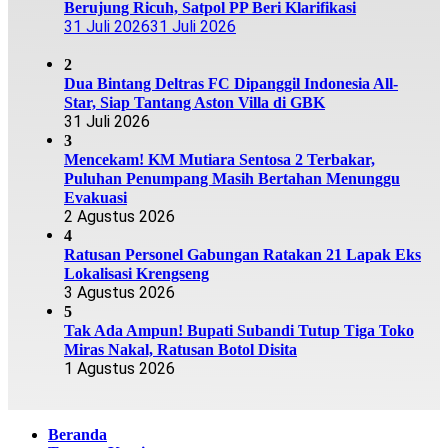
Berujung Ricuh, Satpol PP Beri Klarifikasi
31 Juli 2026
31 Juli 2026
2
Dua Bintang Deltras FC Dipanggil Indonesia All-
Star, Siap Tantang Aston Villa di GBK
31 Juli 2026
3
Mencekam! KM Mutiara Sentosa 2 Terbakar,
Puluhan Penumpang Masih Bertahan Menunggu
Evakuasi
2 Agustus 2026
4
Ratusan Personel Gabungan Ratakan 21 Lapak Eks
Lokalisasi Krengseng
3 Agustus 2026
5
Tak Ada Ampun! Bupati Subandi Tutup Tiga Toko
Miras Nakal, Ratusan Botol Disita
1 Agustus 2026
Beranda