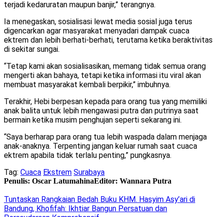
terjadi kedaruratan maupun banjir,” terangnya.
Ia menegaskan, sosialisasi lewat media sosial juga terus
digencarkan agar masyarakat menyadari dampak cuaca
ektrem dan lebih berhati-berhati, terutama ketika beraktivitas
di sekitar sungai.
“Tetap kami akan sosialisasikan, memang tidak semua orang
mengerti akan bahaya, tetapi ketika informasi itu viral akan
membuat masyarakat kembali berpikir,” imbuhnya.
Terakhir, Hebi berpesan kepada para orang tua yang memiliki
anak balita untuk lebih mengawasi putra dan putrinya saat
bermain ketika musim penghujan seperti sekarang ini.
“Saya berharap para orang tua lebih waspada dalam menjaga
anak-anaknya. Terpenting jangan keluar rumah saat cuaca
ektrem apabila tidak terlalu penting,” pungkasnya.
Tag:
Cuaca
Ekstrem
Surabaya
Penulis: Oscar Latumahina
Editor: Wannara Putra
Tuntaskan Rangkaian Bedah Buku KHM. Hasyim Asy’ari di
Bandung, Khofifah: Ikhtiar Bangun Persatuan dan