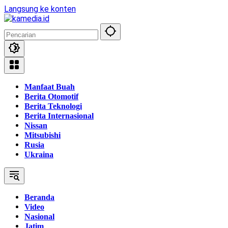
Langsung ke konten
Manfaat Buah
Berita Otomotif
Berita Teknologi
Berita Internasional
Nissan
Mitsubishi
Rusia
Ukraina
Beranda
Video
Nasional
Jatim