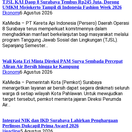
TJSL KAI Daop 8 Surabaya Tembus Rp245 Juta, Dorong
UMKM Mojokerto Tampil di Indonesia Fashion Week 2026
Ekonomi
6 Agustus 2026
KaMedia – PT Kereta Api Indonesia (Persero) Daerah Operasi
8 Surabaya terus memperkuat komitmennya dalam
menghadirkan manfaat berkelanjutan bagi masyarakat melalui
program Tanggung Jawab Sosial dan Lingkungan (TJSL).
Sepanjang Semester…
Wali Kota Eri Minta Direksi PAM Surya Sembada Percepat
Aliran Air Bersih hingga ke Kampung
Ekonomi
6 Agustus 2026
KaMedia – Pemerintah Kota (Pemkot) Surabaya
menargetkan layanan air bersih dapat segera dinikmati seluruh
warga di setiap wilayah Kota Pahlawan. Untuk mewujudkan
target tersebut, pemkot meminta jajaran Direksi Perumda
Air…
Integrasi NIK dan IKD Surabaya Lahirkan Penghargaan
Perlinsos Dukcapil Prima Award 2026
Headline
5 Agustus 2026