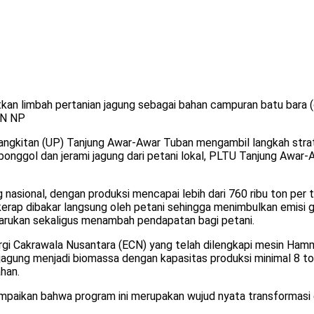
 limbah pertanian jagung sebagai bahan campuran batu bara (c
LN NP
gkitan (UP) Tanjung Awar-Awar Tuban mengambil langkah strate
bonggol dan jerami jagung dari petani lokal, PLTU Tanjung Awar
nasional, dengan produksi mencapai lebih dari 760 ribu ton per t
kerap dibakar langsung oleh petani sehingga menimbulkan emisi ga
barukan sekaligus menambah pendapatan bagi petani.
rgi Cakrawala Nusantara (ECN) yang telah dilengkapi mesin Hamme
gung menjadi biomassa dengan kapasitas produksi minimal 8 ton 
han.
mpaikan bahwa program ini merupakan wujud nyata transformasi