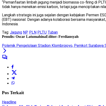
“Pemanfaatan limbah jagung menjadi biomassa co-firing di PLT
tidak hanya menekan emisi karbon, tetapi juga menciptakan nila
Langkah strategis ini juga sejalan dengan kebijakan Permen E
(EBT) nasional. Dengan adanya kolaborasi bersama masyarakat,
Indonesia.
Tag:
Jagung
NP
PLN
PLTU
Tuban
Penulis: Oscar Latumahina
Editor: Ferdiansyah
Polemik Pengelolaan Stadion Klombrojoyo, Pemkot Surabaya 
Pos Terkait
Headline