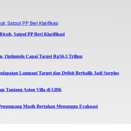
icuh, Satpol PP Beri Klarifikasi
 Optimistis Capai Target Rp56,3 Triliun
dapatan Lampaui Target dan Defisit Berbalik Jadi Surplus
iap Tantang Aston Villa di GBK
 Penumpang Masih Bertahan Menunggu Evakuasi