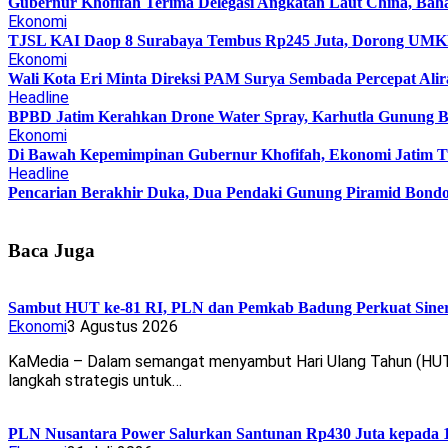
Gubernur Khofifah Terima Delegasi Angkatan Laut China, Bah
Ekonomi
TJSL KAI Daop 8 Surabaya Tembus Rp245 Juta, Dorong UMKM 
Ekonomi
Wali Kota Eri Minta Direksi PAM Surya Sembada Percepat Alir
Headline
BPBD Jatim Kerahkan Drone Water Spray, Karhutla Gunung B
Ekonomi
Di Bawah Kepemimpinan Gubernur Khofifah, Ekonomi Jatim T
Headline
Pencarian Berakhir Duka, Dua Pendaki Gunung Piramid Bond
Baca Juga
Sambut HUT ke-81 RI, PLN dan Pemkab Badung Perkuat Sinerg
Ekonomi
3 Agustus 2026
KaMedia – Dalam semangat menyambut Hari Ulang Tahun (HUT) 
langkah strategis untuk…
PLN Nusantara Power Salurkan Santunan Rp430 Juta kepada 1