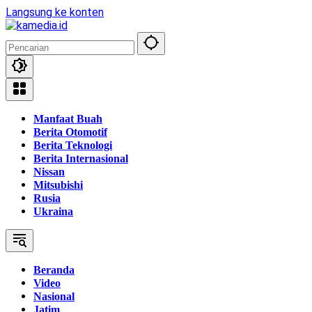
Langsung ke konten
Manfaat Buah
Berita Otomotif
Berita Teknologi
Berita Internasional
Nissan
Mitsubishi
Rusia
Ukraina
Beranda
Video
Nasional
Jatim