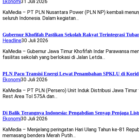
Ekonomi
31 Juli 2026
KaMedia – PT PLN Nusantara Power (PLN NP) kembali menunjuk
seluruh Indonesia. Dalam kegiatan…
Gubernur Khofifah Pastikan Sekolah Rakyat Terintegrasi Tuban
Headline
30 Juli 2026
KaMedia – Gubernur Jawa Timur Khofifah Indar Parawansa memas
fasilitas sekolah yang berlokasi di Jalan Letda…
PLN Pacu Transisi Energi Lewat Penambahan SPKLU di Korid
Ekonomi
30 Juli 2026
KaMedia – PT PLN (Persero) Unit Induk Distribusi Jawa Timur 
Rest Area Tol 575A dan…
Di Balik Terangnya Indonesia: Pengabdian Senyap Penjaga Li
Ekonomi
30 Juli 2026
KaMedia – Menjelang peringatan Hari Ulang Tahun ke-81 Republ
memasang bendera Merah Putih…