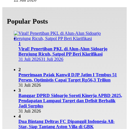
Popular Posts
1
Viral! Penertiban PKL di Alun-Alun Sidoarjo
Berujung Ricuh, Satpol PP Beri Klarifikasi
31 Juli 2026
31 Juli 2026
2
Penerimaan Pajak Kanwil DJP Jatim I Tembus 51
Persen, Optimistis Capai Target Rp56,3 Triliun
31 Juli 2026
3
Banggar DPRD Sidoarjo Soroti Kinerja APBD 2025,
Pendapatan Lampaui Target dan Defisit Berbalik
Jadi Surplus
31 Juli 2026
4
Dua Bintang Deltras FC Dipanggil Indonesia All-
Star, Siap Tantang Aston Villa di GBK