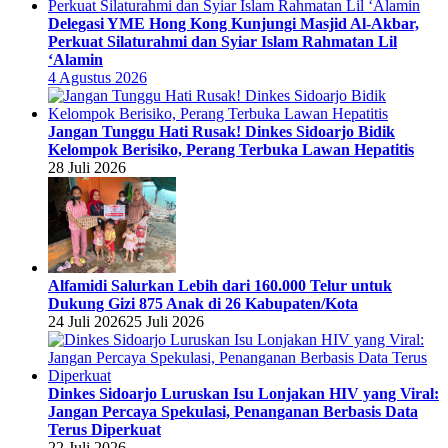
Delegasi YME Hong Kong Kunjungi Masjid Al-Akbar,
Perkuat Silaturahmi dan Syiar Islam Rahmatan Lil
‘Alamin
4 Agustus 2026
Jangan Tunggu Hati Rusak! Dinkes Sidoarjo Bidik
Kelompok Berisiko, Perang Terbuka Lawan Hepatitis
28 Juli 2026
Alfamidi Salurkan Lebih dari 160.000 Telur untuk
Dukung Gizi 875 Anak di 26 Kabupaten/Kota
24 Juli 2026
25 Juli 2026
Dinkes Sidoarjo Luruskan Isu Lonjakan HIV yang Viral:
Jangan Percaya Spekulasi, Penanganan Berbasis Data
Terus Diperkuat
22 Juli 2026