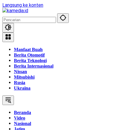
Langsung ke konten
Manfaat Buah
Berita Otomotif
Berita Teknologi
Berita Internasional
Nissan
Mitsubishi
Rusia
Ukraina
Beranda
Video
Nasional
Jatim