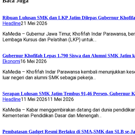
Baca Juga
Ribuan Lulusan SMK dan LKP Jatim Dilepas Gubernur Khofifa
Headline
21 Mei 2026
KaMedia – Gubernur Jawa Timur, Khofifah Indar Parawansa, be
Lembaga Kursus dan Pelatihan (LKP) untuk…
Gubernur Khofifah Lepas 1.790 Siswa dan Alumni SMK Jatim k
Ekonomi
16 Mei 2026
KaMedia – Khofifah Indar Parawansa kembali menunjukkan kese
luar negeri dan alumni SMK sebagai pekerja…
Serapan Lulusan SMK Jatim Tembus 91,46 Persen, Gubernur Kh
Headline
11 Mei 2026
11 Mei 2026
KaMedia – Kabar menggembirakan datang dari dunia pendidikan 
Kementerian Pendidikan Dasar dan Menengah…
Pembatasan Gadget Resmi Berlaku di SMA,SMK dan SLB se-Jati