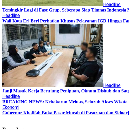
Headline
Tersingkir Lagi di Fase Grup, Seberapa Siap Timnas Indonesia 
Headline
Wali Kota Eri Beri Perhatian Khusus Pelayanan IGD Hingga 
Headline
Janji Masuk Kerja Berujung Penipuan, Oknum Dishub dan Satp
Headline
BREAKING NEWS: Kebakaran Meluas, Seluruh Akses Wisata 
Ekonomi
Gubernur Khofifah Buka Pasar Murah di Pasuruan dan Sidoarj