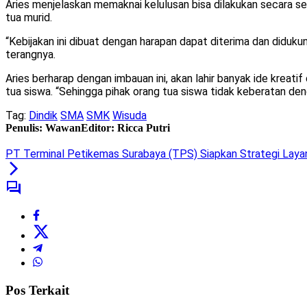
Aries menjelaskan memaknai kelulusan bisa dilakukan secara se
tua murid.
“Kebijakan ini dibuat dengan harapan dapat diterima dan diduk
terangnya.
Aries berharap dengan imbauan ini, akan lahir banyak ide kreat
tua siswa. “Sehingga pihak orang tua siswa tidak keberatan 
Tag:
Dindik
SMA
SMK
Wisuda
Penulis: Wawan
Editor: Ricca Putri
PT Terminal Petikemas Surabaya (TPS) Siapkan Strategi Layan
Pos Terkait