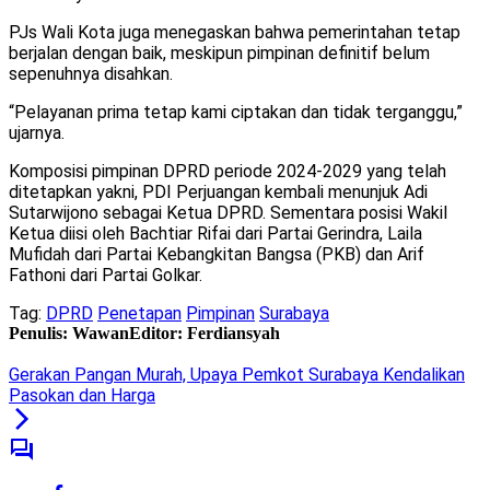
PJs Wali Kota juga menegaskan bahwa pemerintahan tetap
berjalan dengan baik, meskipun pimpinan definitif belum
sepenuhnya disahkan.
“Pelayanan prima tetap kami ciptakan dan tidak terganggu,”
ujarnya.
Komposisi pimpinan DPRD periode 2024-2029 yang telah
ditetapkan yakni, PDI Perjuangan kembali menunjuk Adi
Sutarwijono sebagai Ketua DPRD. Sementara posisi Wakil
Ketua diisi oleh Bachtiar Rifai dari Partai Gerindra, Laila
Mufidah dari Partai Kebangkitan Bangsa (PKB) dan Arif
Fathoni dari Partai Golkar.
Tag:
DPRD
Penetapan
Pimpinan
Surabaya
Penulis: Wawan
Editor: Ferdiansyah
Gerakan Pangan Murah, Upaya Pemkot Surabaya Kendalikan
Pasokan dan Harga