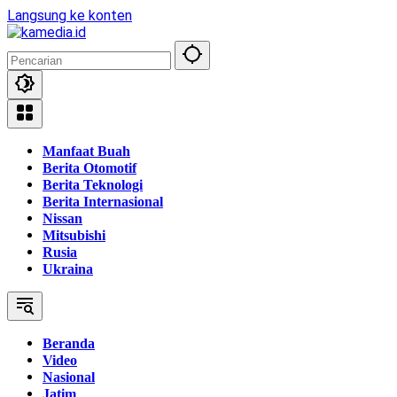
Langsung ke konten
Manfaat Buah
Berita Otomotif
Berita Teknologi
Berita Internasional
Nissan
Mitsubishi
Rusia
Ukraina
Beranda
Video
Nasional
Jatim