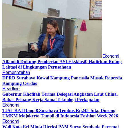
Ekonomi
Alfamidi Dukung Pemberian ASI Eksklusif, Hadirkan Ruang
Laktasi di Lingkungan Perusahaan
Pemerintahan
DPRD Surabaya Kawal Kampung Pancasila Masuk Raperda
Kampung Cerdas
Headline
Gubernur Khofifah Terima Delegasi Angkatan Laut China,
Bahas Peluang Kerja Sama Teknologi Perkapalan
Ekonomi
TJSL KAI Daop 8 Surabaya Tembus Rp245 Juta, Dorong
UMKM Mojokerto Tampil di Indonesia Fashion Week 2026
Ekonomi
Wali Kota Eri Minta Direksi PAM Surya Sembada Percepat