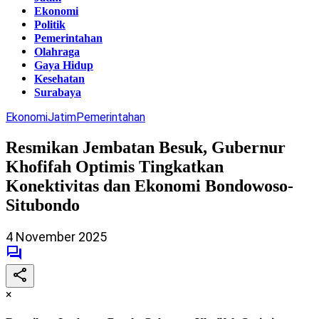
Ekonomi
Politik
Pemerintahan
Olahraga
Gaya Hidup
Kesehatan
Surabaya
Ekonomi
Jatim
Pemerintahan
Resmikan Jembatan Besuk, Gubernur
Khofifah Optimis Tingkatkan
Konektivitas dan Ekonomi Bondowoso-
Situbondo
4 November 2025
×