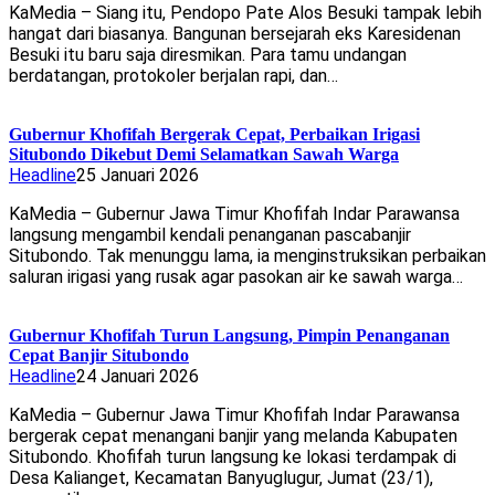
KaMedia – Siang itu, Pendopo Pate Alos Besuki tampak lebih
hangat dari biasanya. Bangunan bersejarah eks Karesidenan
Besuki itu baru saja diresmikan. Para tamu undangan
berdatangan, protokoler berjalan rapi, dan…
Gubernur Khofifah Bergerak Cepat, Perbaikan Irigasi
Situbondo Dikebut Demi Selamatkan Sawah Warga
Headline
25 Januari 2026
KaMedia – Gubernur Jawa Timur Khofifah Indar Parawansa
langsung mengambil kendali penanganan pascabanjir
Situbondo. Tak menunggu lama, ia menginstruksikan perbaikan
saluran irigasi yang rusak agar pasokan air ke sawah warga…
Gubernur Khofifah Turun Langsung, Pimpin Penanganan
Cepat Banjir Situbondo
Headline
24 Januari 2026
KaMedia – Gubernur Jawa Timur Khofifah Indar Parawansa
bergerak cepat menangani banjir yang melanda Kabupaten
Situbondo. Khofifah turun langsung ke lokasi terdampak di
Desa Kalianget, Kecamatan Banyuglugur, Jumat (23/1),