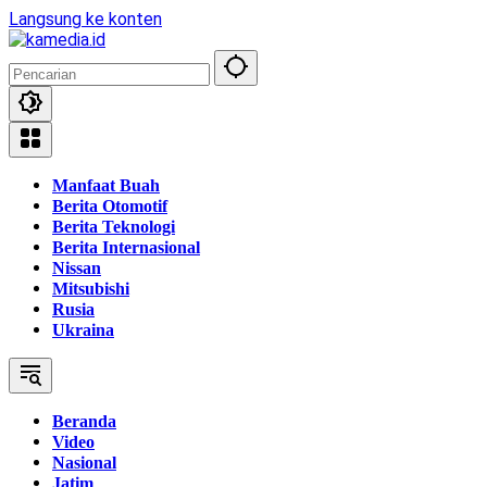
Langsung ke konten
Manfaat Buah
Berita Otomotif
Berita Teknologi
Berita Internasional
Nissan
Mitsubishi
Rusia
Ukraina
Beranda
Video
Nasional
Jatim