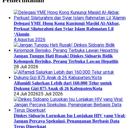
Pemerintahan
Delegasi YME Hong Kong Kunjungi Masjid Al-Akbar,
Perkuat Silaturahmi dan Syiar Islam Rahmatan Lil
‘Alamin
4 Agustus 2026
Jangan Tunggu Hati Rusak! Dinkes Sidoarjo Bidik
Kelompok Berisiko, Perang Terbuka Lawan Hepatitis
28 Juli 2026
Alfamidi Salurkan Lebih dari 160.000 Telur untuk
Dukung Gizi 875 Anak di 26 Kabupaten/Kota
24 Juli 2026
25 Juli 2026
Dinkes Sidoarjo Luruskan Isu Lonjakan HIV yang Viral:
Jangan Percaya Spekulasi, Penanganan Berbasis Data
Terus Diperkuat