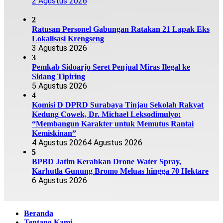
2 Agustus 2026
2
Ratusan Personel Gabungan Ratakan 21 Lapak Eks
Lokalisasi Krengseng
3 Agustus 2026
3
Pemkab Sidoarjo Seret Penjual Miras Ilegal ke
Sidang Tipiring
5 Agustus 2026
4
Komisi D DPRD Surabaya Tinjau Sekolah Rakyat
Kedung Cowek, Dr. Michael Leksodimulyo:
“Membangun Karakter untuk Memutus Rantai
Kemiskinan”
4 Agustus 2026
4 Agustus 2026
5
BPBD Jatim Kerahkan Drone Water Spray,
Karhutla Gunung Bromo Meluas hingga 70 Hektare
6 Agustus 2026
Beranda
Tentang Kami