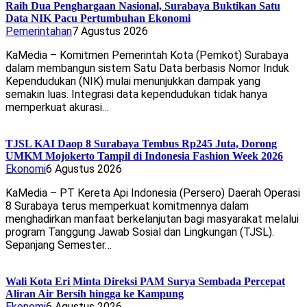
Raih Dua Penghargaan Nasional, Surabaya Buktikan Satu
Data NIK Pacu Pertumbuhan Ekonomi
Pemerintahan
7 Agustus 2026
KaMedia – Komitmen Pemerintah Kota (Pemkot) Surabaya
dalam membangun sistem Satu Data berbasis Nomor Induk
Kependudukan (NIK) mulai menunjukkan dampak yang
semakin luas. Integrasi data kependudukan tidak hanya
memperkuat akurasi…
TJSL KAI Daop 8 Surabaya Tembus Rp245 Juta, Dorong
UMKM Mojokerto Tampil di Indonesia Fashion Week 2026
Ekonomi
6 Agustus 2026
KaMedia – PT Kereta Api Indonesia (Persero) Daerah Operasi
8 Surabaya terus memperkuat komitmennya dalam
menghadirkan manfaat berkelanjutan bagi masyarakat melalui
program Tanggung Jawab Sosial dan Lingkungan (TJSL).
Sepanjang Semester…
Wali Kota Eri Minta Direksi PAM Surya Sembada Percepat
Aliran Air Bersih hingga ke Kampung
Ekonomi
6 Agustus 2026