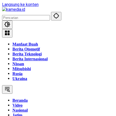
Langsung ke konten
Manfaat Buah
Berita Otomotif
Berita Teknologi
Berita Internasional
Nissan
Mitsubishi
Rusia
Ukraina
Beranda
Video
Nasional
Jatim