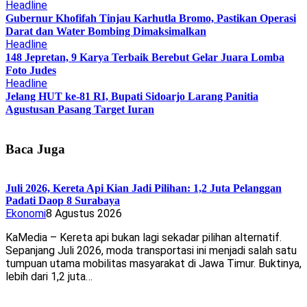
Headline
Gubernur Khofifah Tinjau Karhutla Bromo, Pastikan Operasi
Darat dan Water Bombing Dimaksimalkan
Headline
148 Jepretan, 9 Karya Terbaik Berebut Gelar Juara Lomba
Foto Judes
Headline
Jelang HUT ke-81 RI, Bupati Sidoarjo Larang Panitia
Agustusan Pasang Target Iuran
Baca Juga
Juli 2026, Kereta Api Kian Jadi Pilihan: 1,2 Juta Pelanggan
Padati Daop 8 Surabaya
Ekonomi
8 Agustus 2026
KaMedia – Kereta api bukan lagi sekadar pilihan alternatif.
Sepanjang Juli 2026, moda transportasi ini menjadi salah satu
tumpuan utama mobilitas masyarakat di Jawa Timur. Buktinya,
lebih dari 1,2 juta…