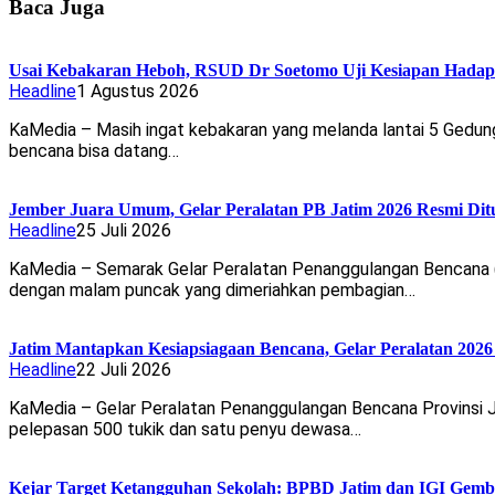
Baca Juga
Usai Kebakaran Heboh, RSUD Dr Soetomo Uji Kesiapan Hadap
Headline
1 Agustus 2026
KaMedia – Masih ingat kebakaran yang melanda lantai 5 Gedu
bencana bisa datang…
Jember Juara Umum, Gelar Peralatan PB Jatim 2026 Resmi Ditu
Headline
25 Juli 2026
KaMedia – Semarak Gelar Peralatan Penanggulangan Bencana (P
dengan malam puncak yang dimeriahkan pembagian…
Jatim Mantapkan Kesiapsiagaan Bencana, Gelar Peralatan 2026 
Headline
22 Juli 2026
KaMedia – Gelar Peralatan Penanggulangan Bencana Provinsi J
pelepasan 500 tukik dan satu penyu dewasa…
Kejar Target Ketangguhan Sekolah: BPBD Jatim dan IGI Gem