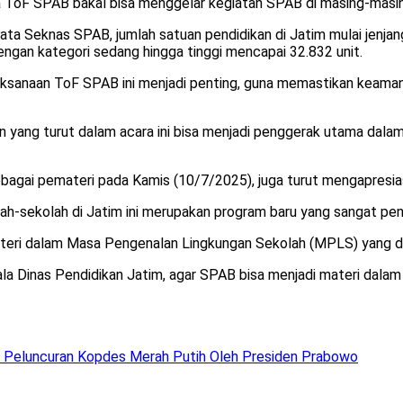
a ToF SPAB bakal bisa menggelar kegiatan SPAB di masing-masin
a Seknas SPAB, jumlah satuan pendidikan di Jatim mulai jenjan
ngan kategori sedang hingga tinggi mencapai 32.832 unit.
aksanaan ToF SPAB ini menjadi penting, guna memastikan keaman
kan yang turut dalam acara ini bisa menjadi penggerak utama da
agai pemateri pada Kamis (10/7/2025), juga turut mengapresiasi
ah-sekolah di Jatim ini merupakan program baru yang sangat pen
materi dalam Masa Pengenalan Lingkungan Sekolah (MPLS) yang di
a Dinas Pendidikan Jatim, agar SPAB bisa menjadi materi dalam M
m Peluncuran Kopdes Merah Putih Oleh Presiden Prabowo