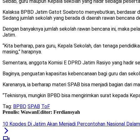
Sebab, guru maupun Kepala sekolah yang hadir sebagai pesert
Kalaksa BPBD Jatim Gatot Soebroto menyebutkan, berdasar dat
Sedang jumlah sekolah yang berada di daerah rawan bencana de
Dengan banyaknya jumlah sekolah rawan bencana ini, maka pel
Jatim.
“Kita berharap, para guru, Kepala Sekolah, dan tenaga pendidi
masing,” harapnya.
Sementara, anggota Komisi E DPRD Jatim Rasiyo yang hadir seb
Baginya, penguatan kapasitas kebencanaan bagi guru dan sekol
Karenanya, ia berharap materi SPAB bisa menjadi bagian dari 
“Teknisnya, mungkin BPBD bisa mengirimkan surat kepada Kepal
Tag:
BPBD
SPAB
ToF
Penulis: Wawan
Editor: Ferdiansyah
10 Kopdes Di Jatim Akan Menjadi Percontohan Nasional Dala