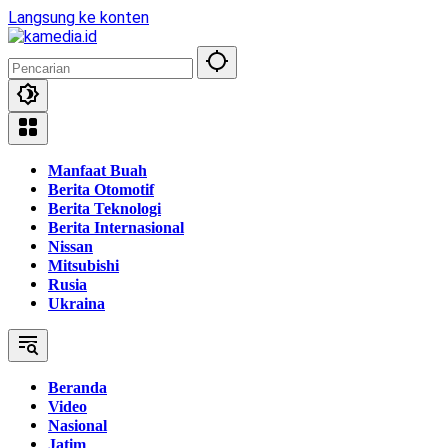
Langsung ke konten
Manfaat Buah
Berita Otomotif
Berita Teknologi
Berita Internasional
Nissan
Mitsubishi
Rusia
Ukraina
Beranda
Video
Nasional
Jatim