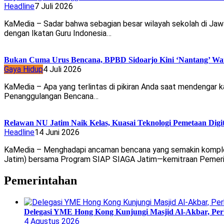
Headline
7 Juli 2026
KaMedia – Sadar bahwa sebagian besar wilayah sekolah di Jaw
dengan Ikatan Guru Indonesia…
Bukan Cuma Urus Bencana, BPBD Sidoarjo Kini ‘Nantang’ War
Gaya Hidup
4 Juli 2026
KaMedia – Apa yang terlintas di pikiran Anda saat mendengar ka
Penanggulangan Bencana…
Relawan NU Jatim Naik Kelas, Kuasai Teknologi Pemetaan Digi
Headline
14 Juni 2026
KaMedia – Menghadapi ancaman bencana yang semakin komple
Jatim) bersama Program SIAP SIAGA Jatim—kemitraan Pemeri
Pemerintahan
Delegasi YME Hong Kong Kunjungi Masjid Al-Akbar, Perk
4 Agustus 2026