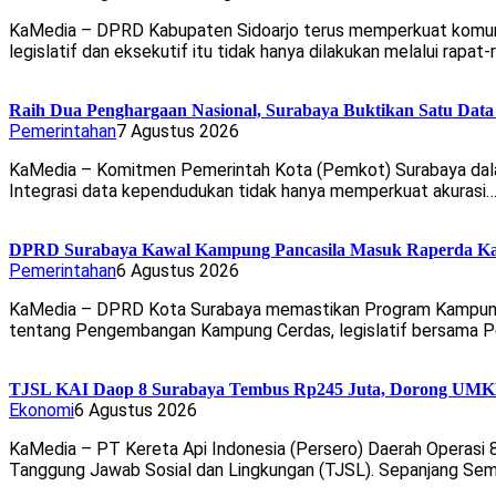
KaMedia – DPRD Kabupaten Sidoarjo terus memperkuat komuni
legislatif dan eksekutif itu tidak hanya dilakukan melalui rapat
Raih Dua Penghargaan Nasional, Surabaya Buktikan Satu Da
Pemerintahan
7 Agustus 2026
KaMedia – Komitmen Pemerintah Kota (Pemkot) Surabaya dala
Integrasi data kependudukan tidak hanya memperkuat akurasi
DPRD Surabaya Kawal Kampung Pancasila Masuk Raperda K
Pemerintahan
6 Agustus 2026
KaMedia – DPRD Kota Surabaya memastikan Program Kampung Pa
tentang Pengembangan Kampung Cerdas, legislatif bersama 
TJSL KAI Daop 8 Surabaya Tembus Rp245 Juta, Dorong UMKM 
Ekonomi
6 Agustus 2026
KaMedia – PT Kereta Api Indonesia (Persero) Daerah Operasi
Tanggung Jawab Sosial dan Lingkungan (TJSL). Sepanjang Se