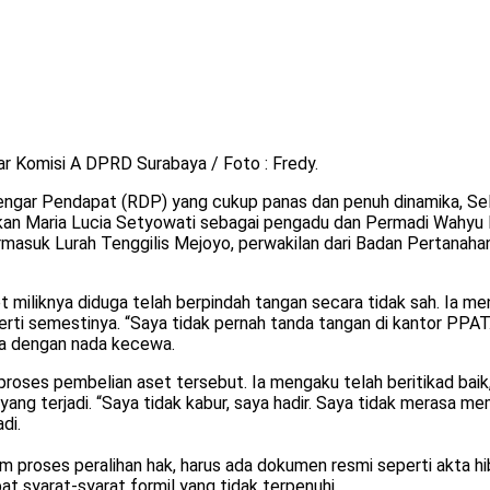
ar Komisi A DPRD Surabaya / Foto : Fredy.
ar Pendapat (RDP) yang cukup panas dan penuh dinamika, Selas
kan Maria Lucia Setyowati sebagai pengadu dan Permadi Wahyu D
, termasuk Lurah Tenggilis Mejoyo, perwakilan dari Badan Pertana
t miliknya diduga telah berpindah tangan secara tidak sah. Ia
i semestinya. “Saya tidak pernah tanda tangan di kantor PPAT. I
ria dengan nada kecewa.
 proses pembelian aset tersebut. Ia mengaku telah beritikad ba
g terjadi. “Saya tidak kabur, saya hadir. Saya tidak merasa m
di.
roses peralihan hak, harus ada dokumen resmi seperti akta hibah
 syarat-syarat formil yang tidak terpenuhi.