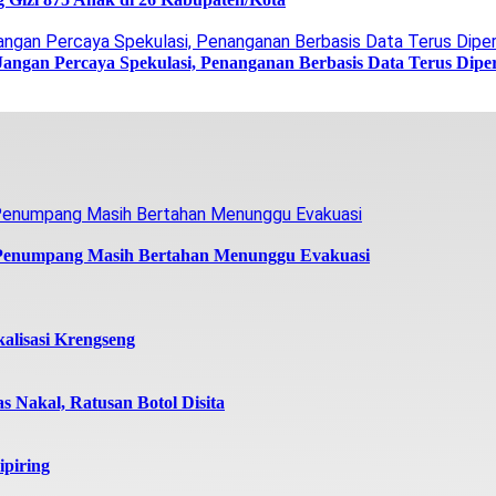
Jangan Percaya Spekulasi, Penanganan Berbasis Data Terus Dipe
 Penumpang Masih Bertahan Menunggu Evakuasi
alisasi Krengseng
 Nakal, Ratusan Botol Disita
ipiring