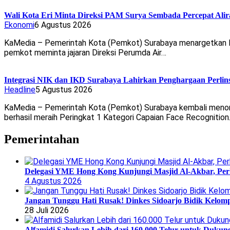
Wali Kota Eri Minta Direksi PAM Surya Sembada Percepat Alir
Ekonomi
6 Agustus 2026
KaMedia – Pemerintah Kota (Pemkot) Surabaya menargetkan laya
pemkot meminta jajaran Direksi Perumda Air…
Integrasi NIK dan IKD Surabaya Lahirkan Penghargaan Perlin
Headline
5 Agustus 2026
KaMedia – Pemerintah Kota (Pemkot) Surabaya kembali menorehk
berhasil meraih Peringkat 1 Kategori Capaian Face Recognitio
Pemerintahan
Delegasi YME Hong Kong Kunjungi Masjid Al-Akbar, Perk
4 Agustus 2026
Jangan Tunggu Hati Rusak! Dinkes Sidoarjo Bidik Kelomp
28 Juli 2026
Alfamidi Salurkan Lebih dari 160.000 Telur untuk Dukun