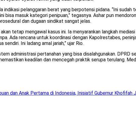
a indikasi pelanggaran berat yang berpotensi pidana. “Ini sudah 
 ini bisa masuk kategori penipuan,” tegasnya. Ashar pun mendoro
osedural dan dugaan sindikat sangat jelas.
kan tetap mengawal kasus ini. Ia menyarankan langkah mediasi 
ampa. Ada rencana untuk koordinasi dengan Kapolrestabes, peninja
endiri. Ini ladang amal jariah,” ujar Rio.
tem administrasi pertanahan yang bisa disalahgunakan. DPRD se
memastikan keadilan dan mencegah praktik serupa terulang. Medi
n dan Anak Pertama di Indonesia, Inisiatif Gubernur Khofifah 