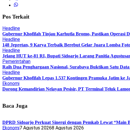
Pos Terkait
Headline
Gubernur Khofifah Tinjau Karhutla Bromo, Pastikan Operasi
Headline
148 Jepretan, 9 Karya Terbaik Berebut Gelar Juara Lomba Fot
Headline
Jelang HUT ke-81 RI, Bupati Sidoarjo Larang Panitia Agustusa
Pemerintahan
Raih Dua Penghargaan Nasional, Surabaya Buktikan Satu Da
Headline
Gubernur Khofifah Lepas 1.537 Kontingen Pramuka Jatim ke J
Ekonomi
Dorong Kemandirian Nelayan Pesisir, PT Terminal Teluk Lam
Baca Juga
DPRD Sidoarjo Perkuat Sinergi dengan Pemkab Lewat “Main Bo
Ekonomi
7 Agustus 2026
8 Agustus 2026