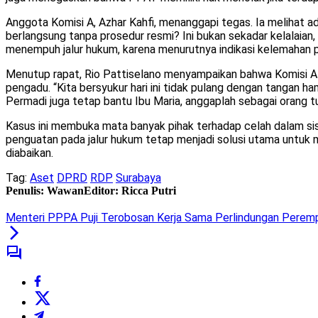
Anggota Komisi A, Azhar Kahfi, menanggapi tegas. Ia melihat ad
berlangsung tanpa prosedur resmi? Ini bukan sekadar kelalaian,
menempuh jalur hukum, karena menurutnya indikasi kelemahan pr
Menutup rapat, Rio Pattiselano menyampaikan bahwa Komisi A a
pengadu. “Kita bersyukur hari ini tidak pulang dengan tangan h
Permadi juga tetap bantu Ibu Maria, anggaplah sebagai orang tua s
Kasus ini membuka mata banyak pihak terhadap celah dalam sis
penguatan pada jalur hukum tetap menjadi solusi utama untuk 
diabaikan.
Tag:
Aset
DPRD
RDP
Surabaya
Penulis: Wawan
Editor: Ricca Putri
Menteri PPPA Puji Terobosan Kerja Sama Perlindungan Perempua