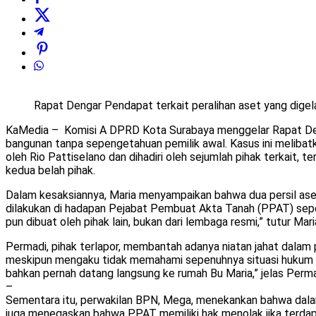
Rapat Dengar Pendapat terkait peralihan aset yang digel
KaMedia – Komisi A DPRD Kota Surabaya menggelar Rapat Deng
bangunan tanpa sepengetahuan pemilik awal. Kasus ini melibat
oleh Rio Pattiselano dan dihadiri oleh sejumlah pihak terkait
kedua belah pihak.
Dalam kesaksiannya, Maria menyampaikan bahwa dua persil ase
dilakukan di hadapan Pejabat Pembuat Akta Tanah (PPAT) sepert
pun dibuat oleh pihak lain, bukan dari lembaga resmi,” tutur Ma
Permadi, pihak terlapor, membantah adanya niatan jahat dalam
meskipun mengaku tidak memahami sepenuhnya situasi hukum yan
bahkan pernah datang langsung ke rumah Bu Maria,” jelas Perma
–
Sementara itu, perwakilan BPN, Mega, menekankan bahwa dalam p
juga menegaskan bahwa PPAT memiliki hak menolak jika terdapat