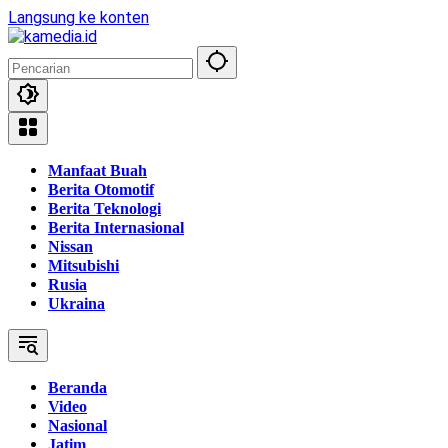
Langsung ke konten
Manfaat Buah
Berita Otomotif
Berita Teknologi
Berita Internasional
Nissan
Mitsubishi
Rusia
Ukraina
Beranda
Video
Nasional
Jatim