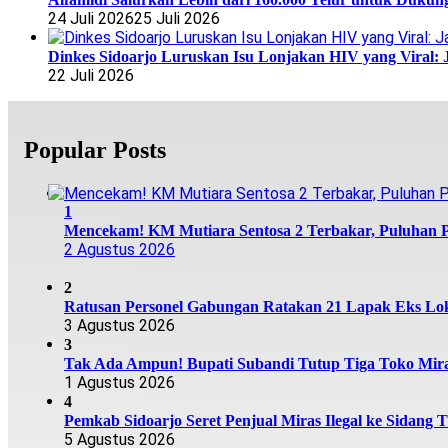
24 Juli 2026
25 Juli 2026
Dinkes Sidoarjo Luruskan Isu Lonjakan HIV yang Viral: 
22 Juli 2026
Popular Posts
1
Mencekam! KM Mutiara Sentosa 2 Terbakar, Puluhan
2 Agustus 2026
2
Ratusan Personel Gabungan Ratakan 21 Lapak Eks Lok
3 Agustus 2026
3
Tak Ada Ampun! Bupati Subandi Tutup Tiga Toko Miras
1 Agustus 2026
4
Pemkab Sidoarjo Seret Penjual Miras Ilegal ke Sidang T
5 Agustus 2026