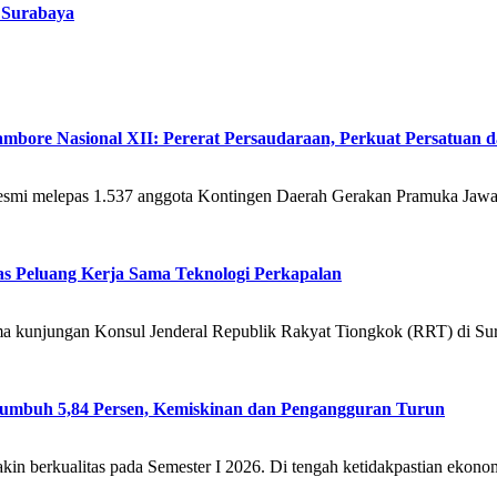
e Surabaya
ambore Nasional XII: Pererat Persaudaraan, Perkuat Persatuan
esmi melepas 1.537 anggota Kontingen Daerah Gerakan Pramuka Jawa
as Peluang Kerja Sama Teknologi Perkapalan
a kunjungan Konsul Jenderal Republik Rakyat Tiongkok (RRT) di Sur
umbuh 5,84 Persen, Kemiskinan dan Pengangguran Turun
n berkualitas pada Semester I 2026. Di tengah ketidakpastian ekonom