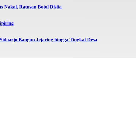
 Nakal, Ratusan Botol Disita
ipiring
doarjo Bangun Jejaring hingga Tingkat Desa