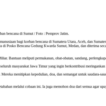
an bencana di Sumut / Foto : Pemprov Jatim.
anusiaan bagi korban bencana di Sumatera Utara, Aceh, dan Sumatera
ra di Posko Bencana Gedung Kwarda Sumut, Medan, dan diterima seca
iliar. Bantuan meliputi permakanan, obat-obatan, sandang, perlengkapa
eluruh masyarakat Jawa Timur yang ingin berkontribusi meringankan
 Mereka menitipkan kepedulian, doa, dan semangat untuk saudara-sau
tabahan melalui cobaan ini. Ia juga memohon doa dari semua agar upay