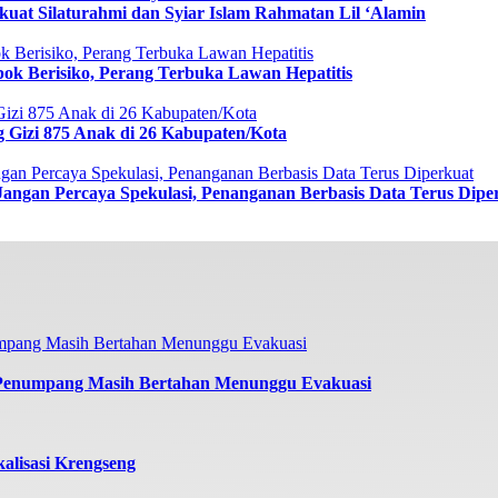
uat Silaturahmi dan Syiar Islam Rahmatan Lil ‘Alamin
ok Berisiko, Perang Terbuka Lawan Hepatitis
g Gizi 875 Anak di 26 Kabupaten/Kota
Jangan Percaya Spekulasi, Penanganan Berbasis Data Terus Dipe
 Penumpang Masih Bertahan Menunggu Evakuasi
alisasi Krengseng