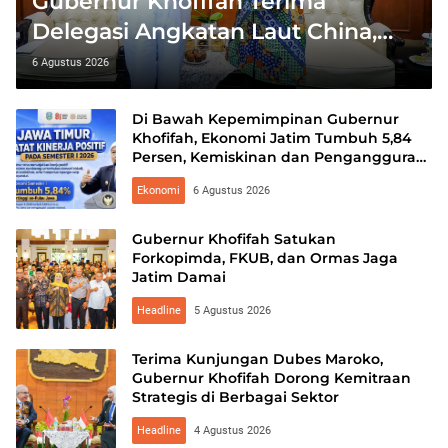
Gubernur Khofifah Terima
Delegasi Angkatan Laut China,
Bahas Peluang Kerja Sama
6 Agustus 2026
Teknologi Perkapalan
Di Bawah Kepemimpinan Gubernur
Khofifah, Ekonomi Jatim Tumbuh 5,84
Persen, Kemiskinan dan Pengangguran
Turun
Ekonomi
6 Agustus 2026
Gubernur Khofifah Satukan
Forkopimda, FKUB, dan Ormas Jaga
Jatim Damai
Headline
5 Agustus 2026
Terima Kunjungan Dubes Maroko,
Gubernur Khofifah Dorong Kemitraan
Strategis di Berbagai Sektor
Headline
4 Agustus 2026