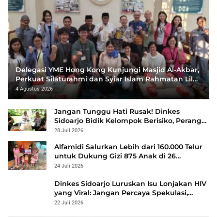
Delegasi YME Hong Kong Kunjungi Masjid Al-Akbar,
Perkuat Silaturahmi dan Syiar Islam Rahmatan Lil
‘Alamin
4 Agustus 2026
Jangan Tunggu Hati Rusak! Dinkes
Sidoarjo Bidik Kelompok Berisiko, Perang
Terbuka Lawan Hepatitis
28 Juli 2026
Alfamidi Salurkan Lebih dari 160.000 Telur
untuk Dukung Gizi 875 Anak di 26
Kabupaten/Kota
24 Juli 2026
Dinkes Sidoarjo Luruskan Isu Lonjakan HIV
yang Viral: Jangan Percaya Spekulasi,
Penanganan Berbasis Data Terus
22 Juli 2026
Diperkuat