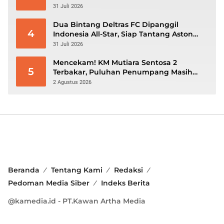
dan Defisit Berbalik Jadi Surplus
31 Juli 2026
Dua Bintang Deltras FC Dipanggil
4
Indonesia All-Star, Siap Tantang Aston
Villa di GBK
31 Juli 2026
Mencekam! KM Mutiara Sentosa 2
5
Terbakar, Puluhan Penumpang Masih
Bertahan Menunggu Evakuasi
2 Agustus 2026
Beranda
Tentang Kami
Redaksi
Pedoman Media Siber
Indeks Berita
@kamedia.id - PT.Kawan Artha Media