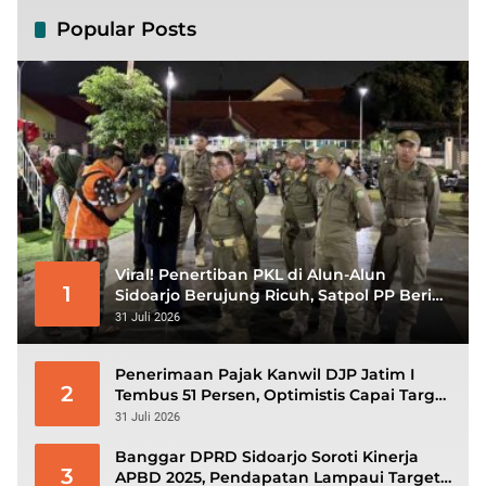
Popular Posts
Viral! Penertiban PKL di Alun-Alun
1
Sidoarjo Berujung Ricuh, Satpol PP Beri
Klarifikasi
31 Juli 2026
Penerimaan Pajak Kanwil DJP Jatim I
2
Tembus 51 Persen, Optimistis Capai Target
Rp56,3 Triliun
31 Juli 2026
Banggar DPRD Sidoarjo Soroti Kinerja
3
APBD 2025, Pendapatan Lampaui Target