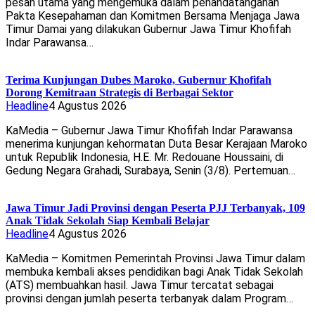
pesan utama yang mengemuka dalam penandatanganan
Pakta Kesepahaman dan Komitmen Bersama Menjaga Jawa
Timur Damai yang dilakukan Gubernur Jawa Timur Khofifah
Indar Parawansa…
Terima Kunjungan Dubes Maroko, Gubernur Khofifah
Dorong Kemitraan Strategis di Berbagai Sektor
Headline
4 Agustus 2026
KaMedia – Gubernur Jawa Timur Khofifah Indar Parawansa
menerima kunjungan kehormatan Duta Besar Kerajaan Maroko
untuk Republik Indonesia, H.E. Mr. Redouane Houssaini, di
Gedung Negara Grahadi, Surabaya, Senin (3/8). Pertemuan…
Jawa Timur Jadi Provinsi dengan Peserta PJJ Terbanyak, 109
Anak Tidak Sekolah Siap Kembali Belajar
Headline
4 Agustus 2026
KaMedia – Komitmen Pemerintah Provinsi Jawa Timur dalam
membuka kembali akses pendidikan bagi Anak Tidak Sekolah
(ATS) membuahkan hasil. Jawa Timur tercatat sebagai
provinsi dengan jumlah peserta terbanyak dalam Program…