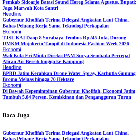
Pemkab Sidoarjo Batasi Sound Horeg Selama Agustus, Bupati:
Jaga Marwah Kota Santri
Headline
Gubernur Khofifah Terima Delegasi Angkatan Laut China,
Bahas Peluang Kerja Sama Teknologi Perkapalan
Ekonomi
TJSL KAI Daop 8 Surabaya Tembus Rp245 Juta, Dorong
UMKM Mojokerto Tampil di Indonesia Fashion Week 2026
Ekonomi
Wali Kota Eri Minta Direksi PAM Surya Sembada Percepat
Aliran Air Bersih hingga ke Kampung
Headline
BPBD Jatim Kerahkan Drone Water Spray, Karhutla Gunung
Bromo Meluas hingga 70 Hektare
Ekonomi
Di Bawah Kepemimpinan Gubernur Khofifah, Ekonomi Jatim
Tumbuh 5,84 Persen, Kemiskinan dan Pengangguran Turun
Baca Juga
Gubernur Khofifah Terima Delegasi Angkatan Laut China,
Bahas Peluang Kerja Sama Teknologi Perkapalan