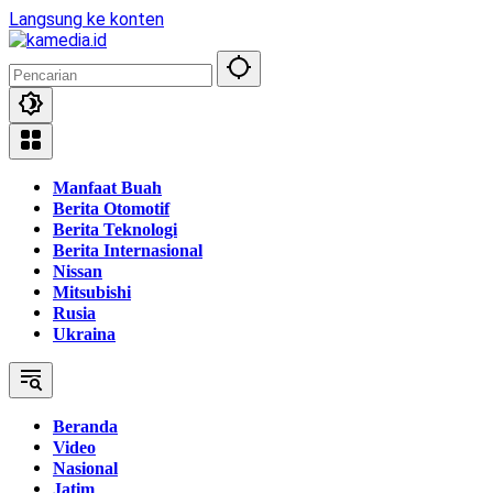
Langsung ke konten
Manfaat Buah
Berita Otomotif
Berita Teknologi
Berita Internasional
Nissan
Mitsubishi
Rusia
Ukraina
Beranda
Video
Nasional
Jatim