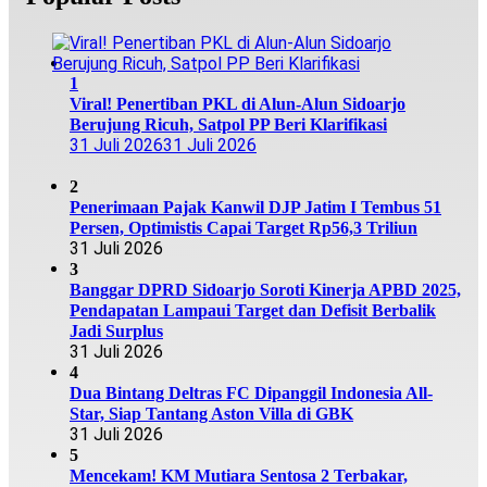
1
Viral! Penertiban PKL di Alun-Alun Sidoarjo
Berujung Ricuh, Satpol PP Beri Klarifikasi
31 Juli 2026
31 Juli 2026
2
Penerimaan Pajak Kanwil DJP Jatim I Tembus 51
Persen, Optimistis Capai Target Rp56,3 Triliun
31 Juli 2026
3
Banggar DPRD Sidoarjo Soroti Kinerja APBD 2025,
Pendapatan Lampaui Target dan Defisit Berbalik
Jadi Surplus
31 Juli 2026
4
Dua Bintang Deltras FC Dipanggil Indonesia All-
Star, Siap Tantang Aston Villa di GBK
31 Juli 2026
5
Mencekam! KM Mutiara Sentosa 2 Terbakar,