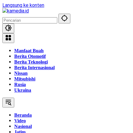
Langsung ke konten
Manfaat Buah
Berita Otomotif
Berita Teknologi
Berita Internasional
Nissan
Mitsubishi
Rusia
Ukraina
Beranda
Video
Nasional
Jatim