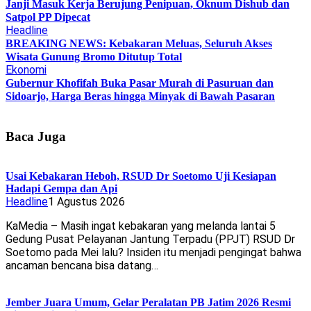
Janji Masuk Kerja Berujung Penipuan, Oknum Dishub dan
Satpol PP Dipecat
Headline
BREAKING NEWS: Kebakaran Meluas, Seluruh Akses
Wisata Gunung Bromo Ditutup Total
Ekonomi
Gubernur Khofifah Buka Pasar Murah di Pasuruan dan
Sidoarjo, Harga Beras hingga Minyak di Bawah Pasaran
Baca Juga
Usai Kebakaran Heboh, RSUD Dr Soetomo Uji Kesiapan
Hadapi Gempa dan Api
Headline
1 Agustus 2026
KaMedia – Masih ingat kebakaran yang melanda lantai 5
Gedung Pusat Pelayanan Jantung Terpadu (PPJT) RSUD Dr
Soetomo pada Mei lalu? Insiden itu menjadi pengingat bahwa
ancaman bencana bisa datang…
Jember Juara Umum, Gelar Peralatan PB Jatim 2026 Resmi