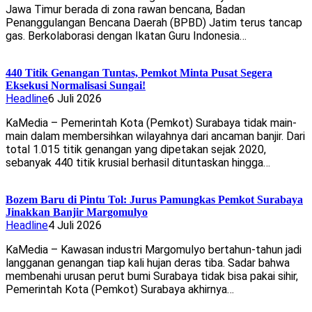
Jawa Timur berada di zona rawan bencana, Badan
Penanggulangan Bencana Daerah (BPBD) Jatim terus tancap
gas. Berkolaborasi dengan Ikatan Guru Indonesia…
440 Titik Genangan Tuntas, Pemkot Minta Pusat Segera
Eksekusi Normalisasi Sungai!
Headline
6 Juli 2026
KaMedia – Pemerintah Kota (Pemkot) Surabaya tidak main-
main dalam membersihkan wilayahnya dari ancaman banjir. Dari
total 1.015 titik genangan yang dipetakan sejak 2020,
sebanyak 440 titik krusial berhasil dituntaskan hingga…
​Bozem Baru di Pintu Tol: Jurus Pamungkas Pemkot Surabaya
Jinakkan Banjir Margomulyo
Headline
4 Juli 2026
KaMedia – Kawasan industri Margomulyo bertahun-tahun jadi
langganan genangan tiap kali hujan deras tiba. Sadar bahwa
membenahi urusan perut bumi Surabaya tidak bisa pakai sihir,
Pemerintah Kota (Pemkot) Surabaya akhirnya…