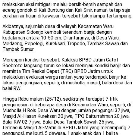
melakukan aksi mitigasi melalui bersih-bersih sampah dan
eceng gondok di Kali Buntung dan Kali Sinir, namun tetap saja
curahan air hujan di kawasan tersebut tak mampu tertampung.
Akibatnya, sejumlah desa di wilayah Kecamatan Waru
Kabupaten Sidoarjo kembali terendam banjir, dengan
kedalaman antara 10-50 cm. Di antaranya, di Desa Waru,
Medaeng, Pepelegi, Kureksari, Tropodo, Tambak Sawah dan
Tambak Sumur.
Merespon kondisi tersebut, Kalaksa BPBD Jatim Gatot
Soebroto langsung turun ke lokasi meninjau kondisi banjir dan
meminta Tim Reaksi Cepat (TRC) BPBD Jatim untuk
melakukan evakuasi warga rentan yang terdampak banjir ke
lokasi pengungsian, seperti, di musholla, masjid, balai desa dan
balai RW.
Hingga Rabu malam (25/12), sedikitnya terdapat 7 titik
pengungsian di beberapa desa di Kecamatan Waru, seperti, di
Musholla H Rois Desa Waru dengan jumlah pengungsi 37 jiwa,
Masjid Al-Hasan Kureksari 20 jiwa, TPQ Baiturrahman 20 jiwa,
Balai RW 02 7 jiwa, Balai Desa Tambak Sawah 25 jiwa,
termasuk Masjid Al-Matin di BPBD Jatim yang menampung 7
pengungsi, meliputi, 5 dewasa, 1 anak-anak dan 1 balita.