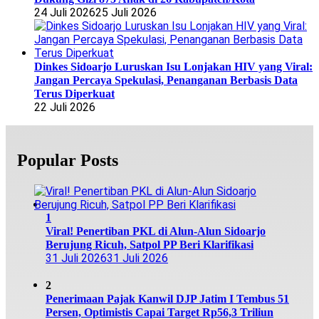
24 Juli 2026
25 Juli 2026
Dinkes Sidoarjo Luruskan Isu Lonjakan HIV yang Viral:
Jangan Percaya Spekulasi, Penanganan Berbasis Data
Terus Diperkuat
22 Juli 2026
Popular Posts
1
Viral! Penertiban PKL di Alun-Alun Sidoarjo
Berujung Ricuh, Satpol PP Beri Klarifikasi
31 Juli 2026
31 Juli 2026
2
Penerimaan Pajak Kanwil DJP Jatim I Tembus 51
Persen, Optimistis Capai Target Rp56,3 Triliun