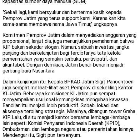
kapasitas sumber daya manusia (SDM).
‘’Sekali lagi, kami bersyukur dan berterima kasih kepada
Pemprov Jatim yang terus support kami. Karena kan kita
sama-sama membawa nama Jawa Timur,’’ ungkapnya.
Komitmen Pemprov Jatim dalam menyediakan anggaran yang
proporsional, lanjut dia, juga menunjukkan pemahaman bahwa
KIP bukan sekadar slogan. Namun, sebuah investasi jangka
panjang dan berkelanjutan bagi terciptanya tata kelola
pemerintahan yang semakin terbuka, partisipatif, dan
akuntabel. Dengan demikian, Jatim benar-benar menjadi
gerbang baru Nusantara.
Dalam kunjungan itu, Kepala BPKAD Jatim Sigit Panoentoen
juga sempat melihat-lihat aset Pemprov di sekeliling kantor
KI Jatim. Beberapa komisioner KI Jatim pun sempat
menyampaikan usul soal kemungkinan mengubah kawasan
Bandilan itu menjadi lebih produktif. Sebab, lokasi dan
aksesnya terbilang strategis. Misalnya, dibangun tower Graha
KIP. Lalu, di situ menjadi kantor bersama lembaga-lembaga
lain seperti Komisi Penyiaran Indonesia Daerah (KPID),
Ombudsman, dan lembaga negara atau pemerintahan lainnya.
Mendengar itu, Sigit pun tersenyum.