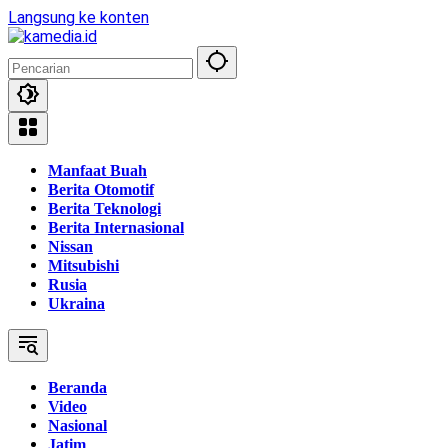
Langsung ke konten
Manfaat Buah
Berita Otomotif
Berita Teknologi
Berita Internasional
Nissan
Mitsubishi
Rusia
Ukraina
Beranda
Video
Nasional
Jatim