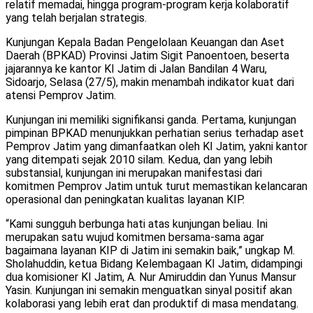
relatif memadai, hingga program-program kerja kolaboratif
yang telah berjalan strategis.
Kunjungan Kepala Badan Pengelolaan Keuangan dan Aset
Daerah (BPKAD) Provinsi Jatim Sigit Panoentoen, beserta
jajarannya ke kantor KI Jatim di Jalan Bandilan 4 Waru,
Sidoarjo, Selasa (27/5), makin menambah indikator kuat dari
atensi Pemprov Jatim.
Kunjungan ini memiliki signifikansi ganda. Pertama, kunjungan
pimpinan BPKAD menunjukkan perhatian serius terhadap aset
Pemprov Jatim yang dimanfaatkan oleh KI Jatim, yakni kantor
yang ditempati sejak 2010 silam. Kedua, dan yang lebih
substansial, kunjungan ini merupakan manifestasi dari
komitmen Pemprov Jatim untuk turut memastikan kelancaran
operasional dan peningkatan kualitas layanan KIP.
“Kami sungguh berbunga hati atas kunjungan beliau. Ini
merupakan satu wujud komitmen bersama-sama agar
bagaimana layanan KIP di Jatim ini semakin baik,” ungkap M.
Sholahuddin, ketua Bidang Kelembagaan KI Jatim, didampingi
dua komisioner KI Jatim, A. Nur Amiruddin dan Yunus Mansur
Yasin. Kunjungan ini semakin menguatkan sinyal positif akan
kolaborasi yang lebih erat dan produktif di masa mendatang.