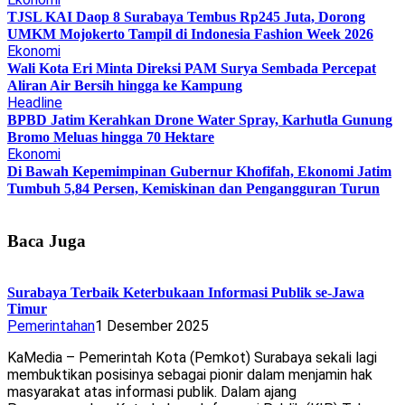
TJSL KAI Daop 8 Surabaya Tembus Rp245 Juta, Dorong
UMKM Mojokerto Tampil di Indonesia Fashion Week 2026
Ekonomi
Wali Kota Eri Minta Direksi PAM Surya Sembada Percepat
Aliran Air Bersih hingga ke Kampung
Headline
BPBD Jatim Kerahkan Drone Water Spray, Karhutla Gunung
Bromo Meluas hingga 70 Hektare
Ekonomi
Di Bawah Kepemimpinan Gubernur Khofifah, Ekonomi Jatim
Tumbuh 5,84 Persen, Kemiskinan dan Pengangguran Turun
Baca Juga
Surabaya Terbaik Keterbukaan Informasi Publik se-Jawa
Timur
Pemerintahan
1 Desember 2025
KaMedia – Pemerintah Kota (Pemkot) Surabaya sekali lagi
membuktikan posisinya sebagai pionir dalam menjamin hak
masyarakat atas informasi publik. Dalam ajang