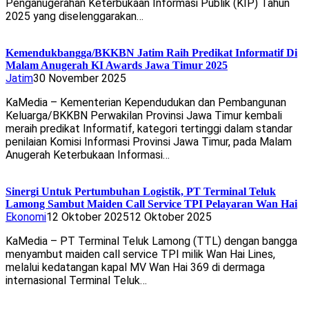
Penganugerahan Keterbukaan Informasi Publik (KIP) Tahun
2025 yang diselenggarakan…
Kemendukbangga/BKKBN Jatim Raih Predikat Informatif Di
Malam Anugerah KI Awards Jawa Timur 2025
Jatim
30 November 2025
KaMedia – Kementerian Kependudukan dan Pembangunan
Keluarga/BKKBN Perwakilan Provinsi Jawa Timur kembali
meraih predikat Informatif, kategori tertinggi dalam standar
penilaian Komisi Informasi Provinsi Jawa Timur, pada Malam
Anugerah Keterbukaan Informasi…
Sinergi Untuk Pertumbuhan Logistik, PT Terminal Teluk
Lamong Sambut Maiden Call Service TPI Pelayaran Wan Hai
Ekonomi
12 Oktober 2025
12 Oktober 2025
KaMedia – PT Terminal Teluk Lamong (TTL) dengan bangga
menyambut maiden call service TPI milik Wan Hai Lines,
melalui kedatangan kapal MV Wan Hai 369 di dermaga
internasional Terminal Teluk…