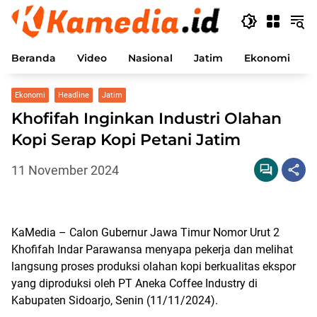
Langsung
ke
konten
Beranda
Video
Nasional
Jatim
Ekonomi
P
Ekonomi
Headline
Jatim
Khofifah Inginkan Industri Olahan
Kopi Serap Kopi Petani Jatim
11 November 2024
KaMedia – Calon Gubernur Jawa Timur Nomor Urut 2
Khofifah Indar Parawansa menyapa pekerja dan melihat
langsung proses produksi olahan kopi berkualitas ekspor
yang diproduksi oleh PT Aneka Coffee Industry di
Kabupaten Sidoarjo, Senin (11/11/2024).