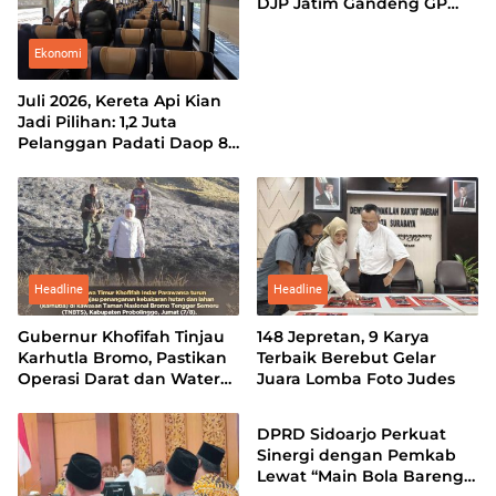
DJP Jatim Gandeng GP
Ansor Perkuat Literasi
Pajak
Ekonomi
Juli 2026, Kereta Api Kian
Jadi Pilihan: 1,2 Juta
Pelanggan Padati Daop 8
Surabaya
Headline
Headline
Gubernur Khofifah Tinjau
148 Jepretan, 9 Karya
Karhutla Bromo, Pastikan
Terbaik Berebut Gelar
Operasi Darat dan Water
Juara Lomba Foto Judes
Ekonomi
Bombing Dimaksimalkan
DPRD Sidoarjo Perkuat
Sinergi dengan Pemkab
Lewat “Main Bola Bareng”