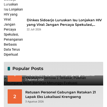
Dinkes Sidoarjo Luruskan Isu Lonjakan HIV
yang Viral: Jangan Percaya Spekulasi,
Penanganan Berbasis Data Terus
22 Juli 2026
Diperkuat
Popular Posts
Mencekam! KM Mutiara Sentosa 2
1
Terbakar, Puluhan Penumpang Masih
Bertahan Menunggu Evakuasi
2 Agustus 2026
Ratusan Personel Gabungan Ratakan 21
2
Lapak Eks Lokalisasi Krengseng
3 Agustus 2026