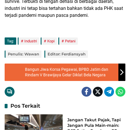
survive. Terbukti di tengah deflasi di berbagai daerah,
industri ini tetap bisa tertahan bahkan tidak ada PHK saat
terjadi pandemi maupun pasca pandemi.
Tag:
Industri
Kopi
Petani
Penulis: Wawan
Editor: Ferdiansyah
Bangun Jiwa Korsa Pegawai, BPBD Jatim dan
Rindam V Brawijaya Gelar Diklat Bela Negara
Pos Terkait
Ekonomi
Jangan Takut Pajak, Tapi
Jangan Pula Main-main: