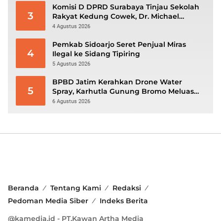
Komisi D DPRD Surabaya Tinjau Sekolah
3
Rakyat Kedung Cowek, Dr. Michael
Leksodimulyo: “Membangun Karakter
4 Agustus 2026
untuk Memutus Rantai Kemiskinan”
Pemkab Sidoarjo Seret Penjual Miras
4
Ilegal ke Sidang Tipiring
5 Agustus 2026
BPBD Jatim Kerahkan Drone Water
5
Spray, Karhutla Gunung Bromo Meluas
hingga 70 Hektare
6 Agustus 2026
Beranda
Tentang Kami
Redaksi
Pedoman Media Siber
Indeks Berita
@kamedia.id - PT.Kawan Artha Media