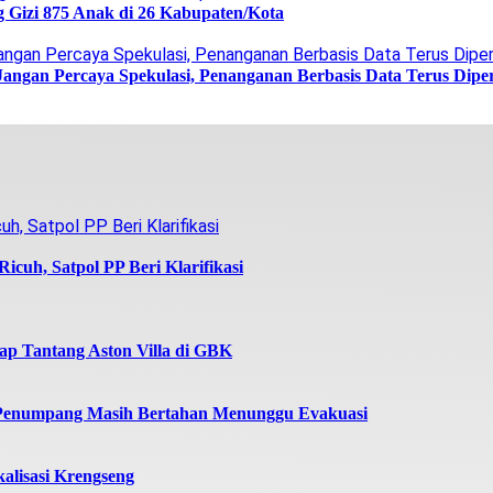
g Gizi 875 Anak di 26 Kabupaten/Kota
Jangan Percaya Spekulasi, Penanganan Berbasis Data Terus Dipe
icuh, Satpol PP Beri Klarifikasi
iap Tantang Aston Villa di GBK
 Penumpang Masih Bertahan Menunggu Evakuasi
alisasi Krengseng