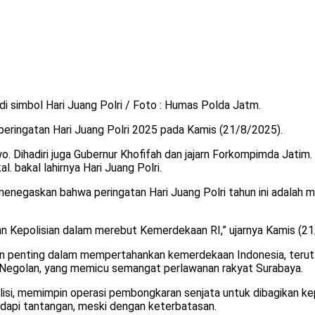
i simbol Hari Juang Polri / Foto : Humas Polda Jatm.
ringatan Hari Juang Polri 2025 pada Kamis (21/8/2025).
o. Dihadiri juga Gubernur Khofifah dan jajarn Forkompimda Jatim
. bakal lahirnya Hari Juang Polri.
enegaskan bahwa peringatan Hari Juang Polri tahun ini adalah
awan Kepolisian dalam merebut Kemerdekaan RI,” ujarnya Kamis (2
an penting dalam mempertahankan kemerdekaan Indonesia, teru
h Negolan, yang memicu semangat perlawanan rakyat Surabaya.
lisi, memimpin operasi pembongkaran senjata untuk dibagikan k
adapi tantangan, meski dengan keterbatasan.