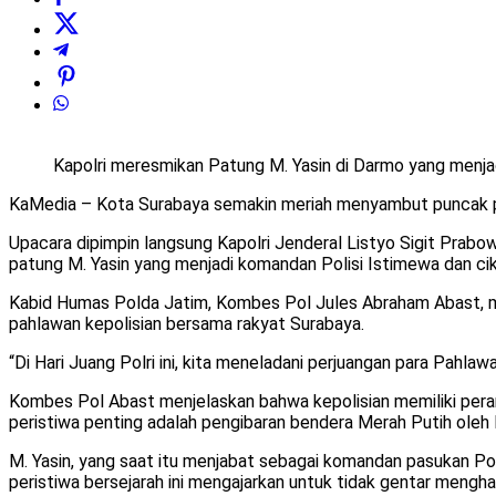
Kapolri meresmikan Patung M. Yasin di Darmo yang menjad
KaMedia – Kota Surabaya semakin meriah menyambut puncak pe
Upacara dipimpin langsung Kapolri Jenderal Listyo Sigit Prabow
patung M. Yasin yang menjadi komandan Polisi Istimewa dan cikal
Kabid Humas Polda Jatim, Kombes Pol Jules Abraham Abast, m
pahlawan kepolisian bersama rakyat Surabaya.
“Di Hari Juang Polri ini, kita meneladani perjuangan para Pahl
Kombes Pol Abast menjelaskan bahwa kepolisian memiliki per
peristiwa penting adalah pengibaran bendera Merah Putih ole
M. Yasin, yang saat itu menjabat sebagai komandan pasukan Po
peristiwa bersejarah ini mengajarkan untuk tidak gentar mengh