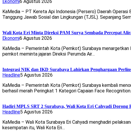
Ekonomi
6 Agustus 2026
KaMedia – PT Kereta Api Indonesia (Persero) Daerah Operasi
Tanggung Jawab Sosial dan Lingkungan (TJSL). Sepanjang Se
Wali Kota Eri Minta Direksi PAM Surya Sembada Percepat Alir
Ekonomi
6 Agustus 2026
KaMedia – Pemerintah Kota (Pemkot) Surabaya menargetkan laya
pemkot meminta jajaran Direksi Perumda Air…
Integrasi NIK dan IKD Surabaya Lahirkan Penghargaan Perlin
Headline
5 Agustus 2026
KaMedia – Pemerintah Kota (Pemkot) Surabaya kembali menorehk
berhasil meraih Peringkat 1 Kategori Capaian Face Recognitio
Hadiri MPLS SRT 2 Surabaya, Wali Kota Eri Cahyadi Dorong R
Headline
5 Agustus 2026
KaMedia – Wali Kota Surabaya Eri Cahyadi menghadiri pelaksan
kesempatan itu, Wali Kota Eri…