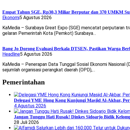
Empat Tahun SGE, Rp30,3 Miliar Berputar dan 370 UMKM Sur
Ekonomi
5 Agustus 2026
KaMedia – Surabaya Great Expo (SGE) mencatat perputaran tran
gelaran Pemerintah Kota (Pemkot) Surabaya…
Bang Jo Dorong Evaluasi Berkala DTSEN, Pastikan Warga Ber
Headline
5 Agustus 2026
KaMedia – Penerapan Data Tunggal Sosial Ekonomi Nasional (D
sejumlah organisasi perangkat daerah (OPD),…
Pemerintahan
Delegasi YME Hong Kong Kunjungi Masjid Al-Akbar, Perk
4 Agustus 2026
Jangan Tunggu Hati Rusak! Dinkes Sidoarjo Bidik Kelomp
28 Juli 2026