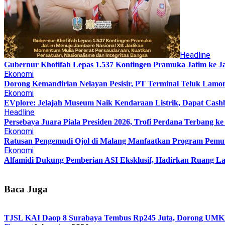
Headline
Gubernur Khofifah Lepas 1.537 Kontingen Pramuka Jatim ke J
Ekonomi
Dorong Kemandirian Nelayan Pesisir, PT Terminal Teluk Lam
Ekonomi
EVplore: Jelajah Museum Naik Kendaraan Listrik, Dapat Cashb
Headline
Persebaya Juara Piala Presiden 2026, Trofi Perdana Terbang k
Ekonomi
Ratusan Pengemudi Ojol di Malang Manfaatkan Program Pemu
Ekonomi
Alfamidi Dukung Pemberian ASI Eksklusif, Hadirkan Ruang La
Baca Juga
TJSL KAI Daop 8 Surabaya Tembus Rp245 Juta, Dorong UMKM 