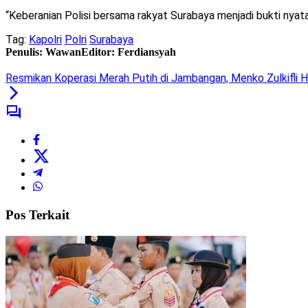
“Keberanian Polisi bersama rakyat Surabaya menjadi bukti nya
Tag:
Kapolri
Polri
Surabaya
Penulis: Wawan
Editor: Ferdiansyah
Resmikan Koperasi Merah Putih di Jambangan, Menko Zulkifli 
Pos Terkait