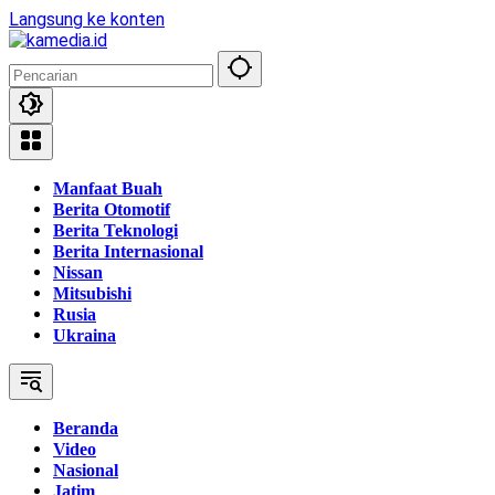
Langsung ke konten
Manfaat Buah
Berita Otomotif
Berita Teknologi
Berita Internasional
Nissan
Mitsubishi
Rusia
Ukraina
Beranda
Video
Nasional
Jatim