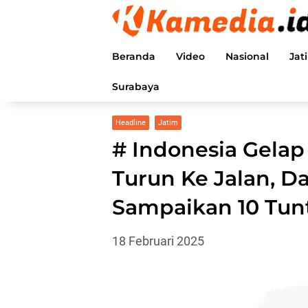
Langsung
ke
konten
Beranda
Video
Nasional
Jat
Surabaya
Headline
Jatim
# Indonesia Gela
Turun Ke Jalan, D
Sampaikan 10 Tunt
18 Februari 2025