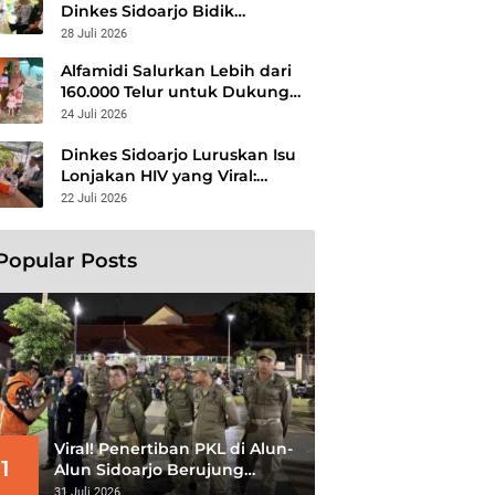
Dinkes Sidoarjo Bidik
Kelompok Berisiko, Perang
28 Juli 2026
Terbuka Lawan Hepatitis
Alfamidi Salurkan Lebih dari
160.000 Telur untuk Dukung
Gizi 875 Anak di 26
24 Juli 2026
Kabupaten/Kota
Dinkes Sidoarjo Luruskan Isu
Lonjakan HIV yang Viral:
Jangan Percaya Spekulasi,
22 Juli 2026
Penanganan Berbasis Data
Terus Diperkuat
Popular Posts
Viral! Penertiban PKL di Alun-
1
Alun Sidoarjo Berujung
Ricuh, Satpol PP Beri
31 Juli 2026