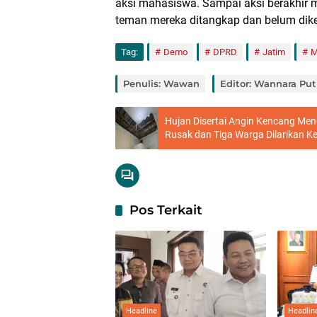
aksi mahasiswa. Sampai aksi berakhi
teman mereka ditangkap dan belum dike
Tag:
Demo
DPRD
Jatim
M
Penulis: Wawan
Editor: Wannara Put
Hujan Disertai Angin Kencang Me
Rusak dan Tiga Warga Dilarikan K
Pos Terkait
Headline
Headlin