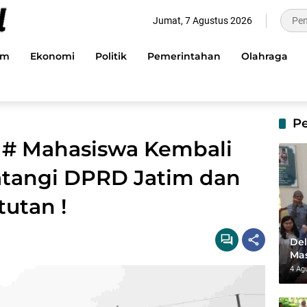
Jumat, 7 Agustus 2026
im
Ekonomi
Politik
Pemerintahan
Olahraga
P
p # Mahasiswa Kembali
atangi DPRD Jatim dan
utan !
Del
Mas
dan
4 Ag