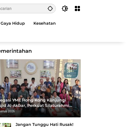
Gaya Hidup
Kesehatan
emerintahan
egasi YME Hong Kong Kunjungi
jid Al-Akbar, Perkuat Silaturahmi
 Syiar Islam Rahmatan Lil ‘Alamin
ustus 2026
Jangan Tunggu Hati Rusak!