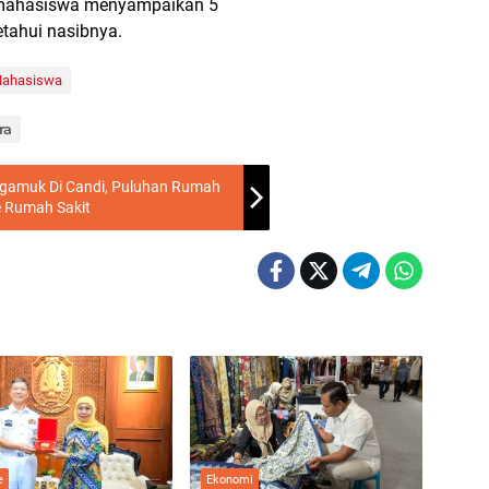
r mahasiswa menyampaikan 5
tahui nasibnya.
ahasiswa
ra
ngamuk Di Candi, Puluhan Rumah
e Rumah Sakit
e
Ekonomi