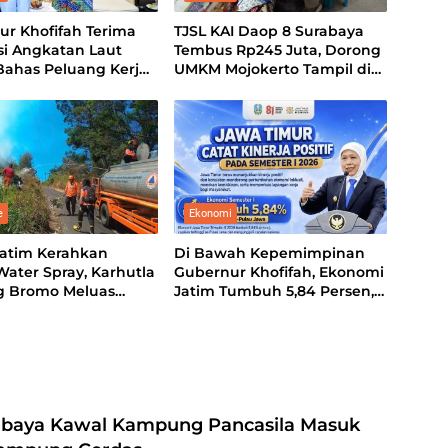
ur Khofifah Terima
TJSL KAI Daop 8 Surabaya
si Angkatan Laut
Tembus Rp245 Juta, Dorong
Bahas Peluang Kerja
UMKM Mojokerto Tampil di
eknologi Perkapalan
Indonesia Fashion Week
2026
e
Ekonomi
atim Kerahkan
Di Bawah Kepemimpinan
ater Spray, Karhutla
Gubernur Khofifah, Ekonomi
 Bromo Meluas
Jatim Tumbuh 5,84 Persen,
 70 Hektare
Kemiskinan dan
Pengangguran Turun
baya Kawal Kampung Pancasila Masuk