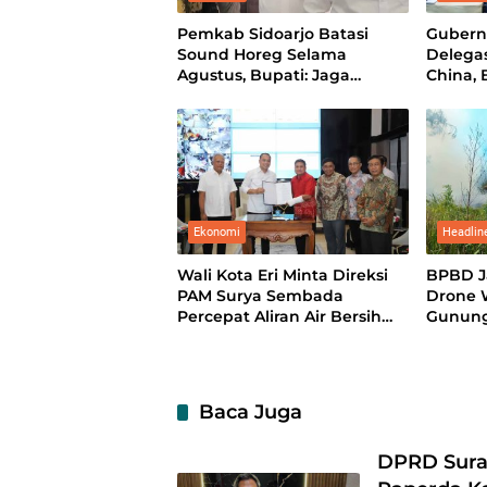
Pemkab Sidoarjo Batasi
Gubern
Sound Horeg Selama
Delega
Agustus, Bupati: Jaga
China, 
Marwah Kota Santri
Sama T
Ekonomi
Headlin
Wali Kota Eri Minta Direksi
BPBD J
PAM Surya Sembada
Drone W
Percepat Aliran Air Bersih
Gunung
hingga ke Kampung
hingga
Baca Juga
DPRD Sura