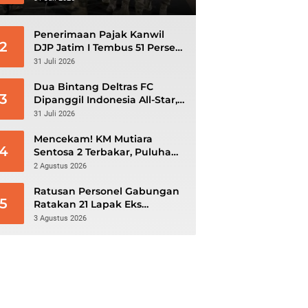
Klarifikasi
Penerimaan Pajak Kanwil
2
DJP Jatim I Tembus 51 Persen,
Optimistis Capai Target
31 Juli 2026
Rp56,3 Triliun
Dua Bintang Deltras FC
3
Dipanggil Indonesia All-Star,
Siap Tantang Aston Villa di
31 Juli 2026
GBK
Mencekam! KM Mutiara
4
Sentosa 2 Terbakar, Puluhan
Penumpang Masih Bertahan
2 Agustus 2026
Menunggu Evakuasi
Ratusan Personel Gabungan
5
Ratakan 21 Lapak Eks
Lokalisasi Krengseng
3 Agustus 2026