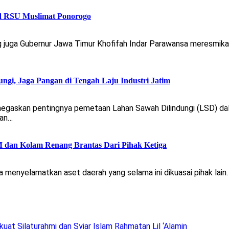
 RSU Muslimat Ponorogo
uga Gubernur Jawa Timur Khofifah Indar Parawansa meresmika
gi, Jaga Pangan di Tengah Laju Industri Jatim
egaskan pentingnya pemetaan Lahan Sawah Dilindungi (LSD) da
dan…
 dan Kolam Renang Brantas Dari Pihak Ketiga
enyelamatkan aset daerah yang selama ini dikuasai pihak lain.