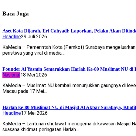
Baca Juga
Aset Kota Dijarah, Eri Cahyadi: Laporkan, Pelaku Akan Ditind
Headline
29 Juli 2026
KaMedia – Pemerintah Kota (Pemkot) Surabaya mengeluarkan pe
peristiwa yang viral di media…
Founder Al Yasmin Semarakkan Harlah Ke-80 Muslimat NU di
Nasional
18 Mei 2026
KaMedia – Muslimat NU kembali menunjukkan gaungnya di level
Macau pada 17 Mei…
Harlah ke-80 Muslimat NU di Masjid Al Akbar Surabaya, Kho
Headline
17 Mei 2026
KaMedia – Lantunan sholawat menggema di kawasan Masjid Nasi
suasana khidmat peringatan Harlah…