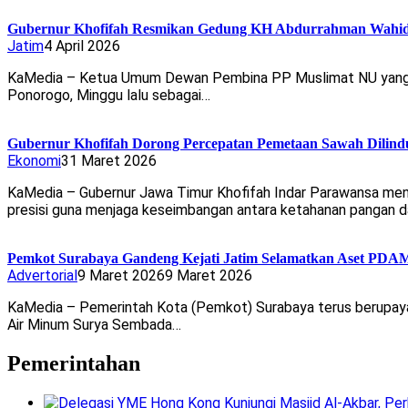
Gubernur Khofifah Resmikan Gedung KH Abdurrahman Wahid
Jatim
4 April 2026
KaMedia – Ketua Umum Dewan Pembina PP Muslimat NU yang j
Ponorogo, Minggu lalu sebagai…
Gubernur Khofifah Dorong Percepatan Pemetaan Sawah Dilindun
Ekonomi
31 Maret 2026
KaMedia – Gubernur Jawa Timur Khofifah Indar Parawansa men
presisi guna menjaga keseimbangan antara ketahanan pangan 
Pemkot Surabaya Gandeng Kejati Jatim Selamatkan Aset PDAM
Advertorial
9 Maret 2026
9 Maret 2026
KaMedia – Pemerintah Kota (Pemkot) Surabaya terus berupaya m
Air Minum Surya Sembada…
Pemerintahan