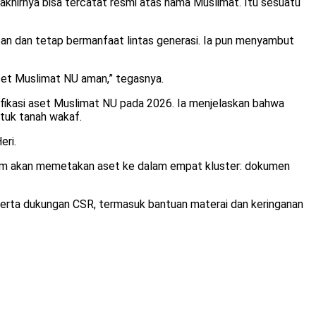
akhirnya bisa tercatat resmi atas nama Muslimat. Itu sesuatu
depan dan tetap bermanfaat lintas generasi. Ia pun menyambut
 aset Muslimat NU aman,” tegasnya.
ikasi aset Muslimat NU pada 2026. Ia menjelaskan bahwa
ntuk tanah wakaf.
eri.
atim akan memetakan aset ke dalam empat kluster: dokumen
is serta dukungan CSR, termasuk bantuan materai dan keringanan