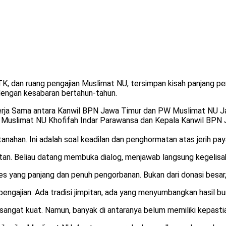
K, dan ruang pengajian Muslimat NU, tersimpan kisah panjang perjua
 dengan kesabaran bertahun-tahun.
erja Sama antara Kanwil BPN Jawa Timur dan PW Muslimat NU Jaw
slimat NU Khofifah Indar Parawansa dan Kepala Kanwil BPN Jat
tanahan. Ini adalah soal keadilan dan penghormatan atas jerih pay
an. Beliau datang membuka dialog, menjawab langsung kegelisaha
es yang panjang dan penuh pengorbanan. Bukan dari donasi besar, 
ngajian. Ada tradisi jimpitan, ada yang menyumbangkan hasil bum
 sangat kuat. Namun, banyak di antaranya belum memiliki kepastia