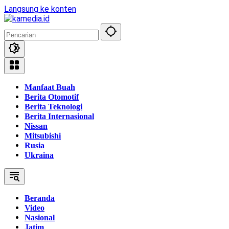
Langsung ke konten
Manfaat Buah
Berita Otomotif
Berita Teknologi
Berita Internasional
Nissan
Mitsubishi
Rusia
Ukraina
Beranda
Video
Nasional
Jatim