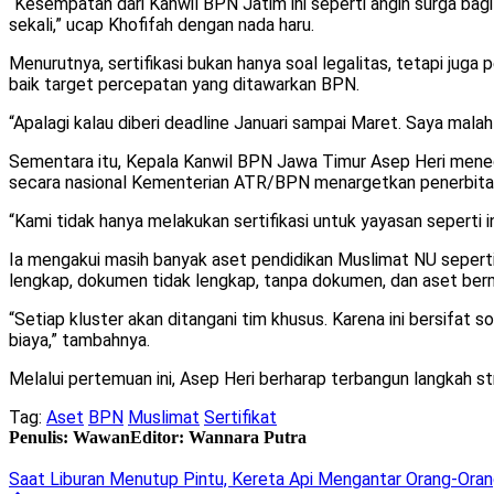
“Kesempatan dari Kanwil BPN Jatim ini seperti angin surga bag
sekali,” ucap Khofifah dengan nada haru.
Menurutnya, sertifikasi bukan hanya soal legalitas, tetapi jug
baik target percepatan yang ditawarkan BPN.
“Apalagi kalau diberi deadline Januari sampai Maret. Saya mala
Sementara itu, Kepala Kanwil BPN Jawa Timur Asep Heri mene
secara nasional Kementerian ATR/BPN menargetkan penerbitan 51
“Kami tidak hanya melakukan sertifikasi untuk yayasan seperti i
Ia mengakui masih banyak aset pendidikan Muslimat NU sepert
lengkap, dokumen tidak lengkap, tanpa dokumen, dan aset ber
“Setiap kluster akan ditangani tim khusus. Karena ini bersifat
biaya,” tambahnya.
Melalui pertemuan ini, Asep Heri berharap terbangun langkah s
Tag:
Aset
BPN
Muslimat
Sertifikat
Penulis: Wawan
Editor: Wannara Putra
Saat Liburan Menutup Pintu, Kereta Api Mengantar Orang-Ora