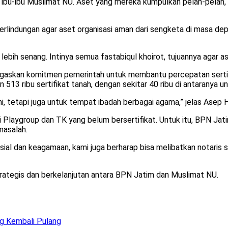
i ibu-ibu Muslimat NU. Aset yang mereka kumpulkan pelan-pelan, 
a perlindungan agar aset organisasi aman dari sengketa di masa 
h lebih senang. Intinya semua fastabiqul khoirot, tujuannya agar
gaskan komitmen pemerintah untuk membantu percepatan sertif
3 ribu sertifikat tanah, dengan sekitar 40 ribu di antaranya u
ni, tetapi juga untuk tempat ibadah berbagai agama,” jelas Asep H
i Playgroup dan TK yang belum bersertifikat. Untuk itu, BPN J
masalah.
 sosial dan keagamaan, kami juga berharap bisa melibatkan notar
trategis dan berkelanjutan antara BPN Jatim dan Muslimat NU.
ng Kembali Pulang