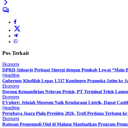
Pos Terkait
Ekonomi
DPRD Sidoarjo Perkuat Sinergi dengan Pemkab Lewat “Main Bo
Headline
Gubernur Khofifah Lepas 1.537 Kontingen Pramuka Jatim ke J
Ekonomi
Dorong Kemandirian Nelayan Pesisir, PT Terminal Teluk Lam
Ekonomi
EVplore: Jelajah Museum Naik Kendaraan Listrik, Dapat Cashb
Headline
Persebaya Juara Piala Presiden 2026, Trofi Perdana Terbang k
Ekonomi
Ratusan Pengemudi Ojol di Malang Manfaatkan Program Pemu