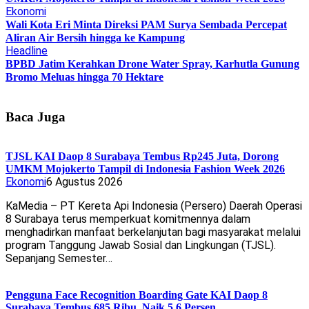
Ekonomi
Wali Kota Eri Minta Direksi PAM Surya Sembada Percepat
Aliran Air Bersih hingga ke Kampung
Headline
BPBD Jatim Kerahkan Drone Water Spray, Karhutla Gunung
Bromo Meluas hingga 70 Hektare
Baca Juga
TJSL KAI Daop 8 Surabaya Tembus Rp245 Juta, Dorong
UMKM Mojokerto Tampil di Indonesia Fashion Week 2026
Ekonomi
6 Agustus 2026
KaMedia – PT Kereta Api Indonesia (Persero) Daerah Operasi
8 Surabaya terus memperkuat komitmennya dalam
menghadirkan manfaat berkelanjutan bagi masyarakat melalui
program Tanggung Jawab Sosial dan Lingkungan (TJSL).
Sepanjang Semester…
Pengguna Face Recognition Boarding Gate KAI Daop 8
Surabaya Tembus 685 Ribu, Naik 5,6 Persen