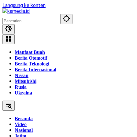
Langsung ke konten
Manfaat Buah
Berita Otomotif
Berita Teknologi
Berita Internasional
Nissan
Mitsubishi
Rusia
Ukraina
Beranda
Video
Nasional
Jatim