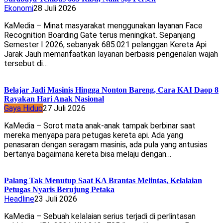
Ekonomi
28 Juli 2026
KaMedia – Minat masyarakat menggunakan layanan Face
Recognition Boarding Gate terus meningkat. Sepanjang
Semester I 2026, sebanyak 685.021 pelanggan Kereta Api
Jarak Jauh memanfaatkan layanan berbasis pengenalan wajah
tersebut di…
Belajar Jadi Masinis Hingga Nonton Bareng, Cara KAI Daop 8
Rayakan Hari Anak Nasional
Gaya Hidup
27 Juli 2026
KaMedia – Sorot mata anak-anak tampak berbinar saat
mereka menyapa para petugas kereta api. Ada yang
penasaran dengan seragam masinis, ada pula yang antusias
bertanya bagaimana kereta bisa melaju dengan…
Palang Tak Menutup Saat KA Brantas Melintas, Kelalaian
Petugas Nyaris Berujung Petaka
Headline
23 Juli 2026
KaMedia – Sebuah kelalaian serius terjadi di perlintasan