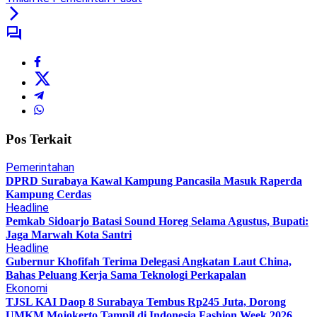
Pos Terkait
Pemerintahan
DPRD Surabaya Kawal Kampung Pancasila Masuk Raperda
Kampung Cerdas
Headline
Pemkab Sidoarjo Batasi Sound Horeg Selama Agustus, Bupati:
Jaga Marwah Kota Santri
Headline
Gubernur Khofifah Terima Delegasi Angkatan Laut China,
Bahas Peluang Kerja Sama Teknologi Perkapalan
Ekonomi
TJSL KAI Daop 8 Surabaya Tembus Rp245 Juta, Dorong
UMKM Mojokerto Tampil di Indonesia Fashion Week 2026