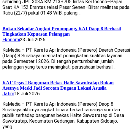
sebidang JPL 303A KM 213+705 lintas Kertosono–Papar.
Saat KA 152 Brantas relasi Pasar Senen–Blitar melintas pada
Rabu (22/7) pukul 01.48 WIB, palang…
Bukan Sekadar Angkut Penumpang, KAI Daop 8 Berhasil
Tingkatkan Kepuasan Pelanggan
Ekonomi
23 Juli 2026
KaMedia – PT Kereta Api Indonesia (Persero) Daerah Operasi
(Daop) 8 Surabaya mencatat peningkatan kualitas layanan
pada Semester I 2026. Di tengah pertumbuhan jumlah
pelanggan yang terus meningkat, perusahaan berhasil…
KAI Tegas ! Bangunan Bekas Halte Sawotratap Bukan
Asetnya Meski Jadi Sorotan Dugaan Lokasi Asusila
Jatim
18 Juli 2026
KaMedia – PT Kereta Api Indonesia (Persero) Daop 8
Surabaya akhirnya angkat bicara terkait ramainya sorotan
publik terhadap bangunan bekas Halte Sawotratap di Desa
Sawotratap, Kecamatan Gedangan, Kabupaten Sidoarjo,
yang…