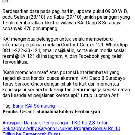
jam.
Berdasarkan data pada pagi hari ini, update pukul 09.00 WIB,
pada Selasa (28/10) s.d Rabu (29/10) jumlah pelanggan yang
telah membatalkan tiket di wilayah KAI Daop 8 Surabaya
sebanyak 476 penumpang.
KAI mengimbau pelanggan untuk selalu memperbarui
informasi perjalanan melalui Contact Center 121, WhatsApp
0811-222-33-121, email cs@kai.id, serta akun media sosial
resmi @KAI121 di Instagram, X, dan Facebook yang telah
terverifikasi.
“Kami memohon maaf atas potensi keterlambatan yang
terjadi akibat kondisi cuaca ekstrem. KAI Daop 8 Surabaya
terus berkoordinasi dengan pihak terkait dan memantau
kondisi jalur secara berkelanjutan demi menjaga keselamatan
dan keandalan perjalanan kereta api,” tutup Luqman Arif.
Tag:
Banjir
KAI
Semarang
Penulis: Oscar Latumahina
Editor: Ferdiansyah
Antisipasi Dampak Pengurangan TKD Rp 2,8 Triliun,
Sekdaprov Adhy Karyono Usulkan Program Senilai Rp 10
Triliun ke Pemerintah Pusat