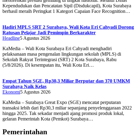
menorehkan prestasi gemilang di tingkat nasional. Melalui Dinas
Kependudukan dan Pencatatan Sipil (Disdukcapil), Kota Surabaya
berhasil meraih Peringkat 1 Kategori Capaian Face Recognition…
Hadiri MPLS SRT 2 Surabaya, Wali Kota Eri Cahyadi Dorong
Ratusan Pelajar Jadi Pemimpin Berkarakter
Headline
5 Agustus 2026
KaMedia – Wali Kota Surabaya Eri Cahyadi menghadiri
pelaksanaan masa pengenalan lingkungan sekolah (MPLS) di
Sekolah Rakyat Terintegrasi (SRT) 2 Kota Surabaya, Rabu
(5/8/2026). Di kesempatan itu, Wali Kota Eri…
Empat Tahun SGE, Rp30,3 Miliar Berputar dan 370 UMKM
Surabaya Naik Kelas
Ekonomi
5 Agustus 2026
KaMedia – Surabaya Great Expo (SGE) mencatat perputaran
transaksi lebih dari Rp30,3 miliar sepanjang penyelenggaraan 2022
hingga 2025. Tak sekadar menjadi ajang promosi produk lokal,
gelaran Pemerintah Kota (Pemkot) Surabaya…
Pemerintahan