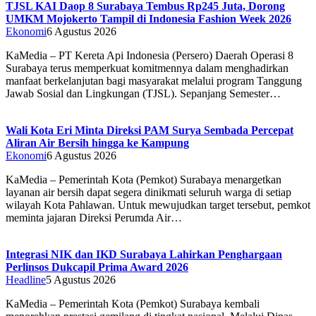
TJSL KAI Daop 8 Surabaya Tembus Rp245 Juta, Dorong
UMKM Mojokerto Tampil di Indonesia Fashion Week 2026
Ekonomi
6 Agustus 2026
KaMedia – PT Kereta Api Indonesia (Persero) Daerah Operasi 8
Surabaya terus memperkuat komitmennya dalam menghadirkan
manfaat berkelanjutan bagi masyarakat melalui program Tanggung
Jawab Sosial dan Lingkungan (TJSL). Sepanjang Semester…
Wali Kota Eri Minta Direksi PAM Surya Sembada Percepat
Aliran Air Bersih hingga ke Kampung
Ekonomi
6 Agustus 2026
KaMedia – Pemerintah Kota (Pemkot) Surabaya menargetkan
layanan air bersih dapat segera dinikmati seluruh warga di setiap
wilayah Kota Pahlawan. Untuk mewujudkan target tersebut, pemkot
meminta jajaran Direksi Perumda Air…
Integrasi NIK dan IKD Surabaya Lahirkan Penghargaan
Perlinsos Dukcapil Prima Award 2026
Headline
5 Agustus 2026
KaMedia – Pemerintah Kota (Pemkot) Surabaya kembali