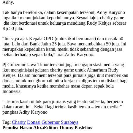
Adhy.
Tak hanya beretorika, dalam kesempatan tersebut, Adhy Karyono
juga ikut menunjukkan kepeduliannya. Sesuai tajuk charity game
,dia ikut berdonasi untuk keluarga mendiang Rudy Keltjes sebesar
Rp 50 juta.
“Ini saya ajak Kepala OPD (untuk ikut berdonasi) dan masuk 50
juta. Lalu dari Bank Jatim 25 juta. Saya menambahkan 50 juta. Ini
merupakan kepedulian kami, meski tidak sebanding dengan jasa
beliau terhadap sepak bola,” urai.Adhy Karyono.
Pj Gubernur Jawa Timur tersebut juga mengapresiasi media yang
ikut menginisiasi gelaran charity game untuk Almarhum Rudy
Keltjes. Dalam moment tersebut para jurnalis juga ikut memberikan
donasi untuk menghormati mitra kerja sekaligus teman diskusi bagi
media, khususnya ketika membahas masa depan sepak bola
Indonesia.
” Terima kasih untuk para jurnalis yang telah ikut serta, berperan
dalam acara ini.. Sekali lagi terima kasih teman – teman media ”
pungkas Adhy Karyono
Tag:
Charity
Donasi
Gubernur
Surabaya
Penulis: Hasan Ahza
Editor: Donny Pastelius