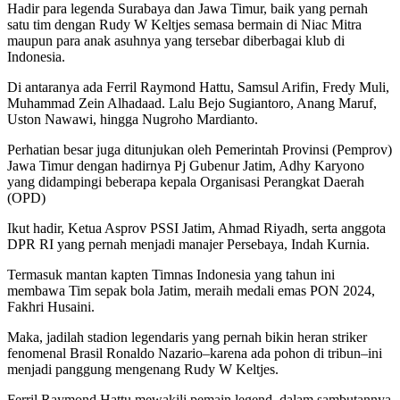
Hadir para legenda Surabaya dan Jawa Timur, baik yang pernah
satu tim dengan Rudy W Keltjes semasa bermain di Niac Mitra
maupun para anak asuhnya yang tersebar diberbagai klub di
Indonesia.
Di antaranya ada Ferril Raymond Hattu, Samsul Arifin, Fredy Muli,
Muhammad Zein Alhadaad. Lalu Bejo Sugiantoro, Anang Maruf,
Uston Nawawi, hingga Nugroho Mardianto.
Perhatian besar juga ditunjukan oleh Pemerintah Provinsi (Pemprov)
Jawa Timur dengan hadirnya Pj Gubenur Jatim, Adhy Karyono
yang didampingi beberapa kepala Organisasi Perangkat Daerah
(OPD)
Ikut hadir, Ketua Asprov PSSI Jatim, Ahmad Riyadh, serta anggota
DPR RI yang pernah menjadi manajer Persebaya, Indah Kurnia.
Termasuk mantan kapten Timnas Indonesia yang tahun ini
membawa Tim sepak bola Jatim, meraih medali emas PON 2024,
Fakhri Husaini.
Maka, jadilah stadion legendaris yang pernah bikin heran striker
fenomenal Brasil Ronaldo Nazario–karena ada pohon di tribun–ini
menjadi panggung mengenang Rudy W Keltjes.
Ferril Raymond Hattu mewakili pemain legend, dalam sambutannya